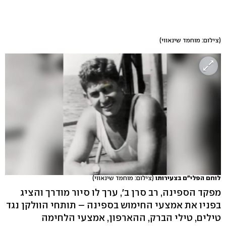
(צילום: מוחמד שינאווי)
לוחם הפלי"ם בצעירותו
(צילום: מוחמד שינאווי)
מפקד הספינה, רב סרן ב', ערך לו סיור מודרך והציג
בפניו את אמצעי החימוש בספינה – תותחי הוולקן נגד
טילים, טילי הברק, ההארפון, אמצעי הלחימה