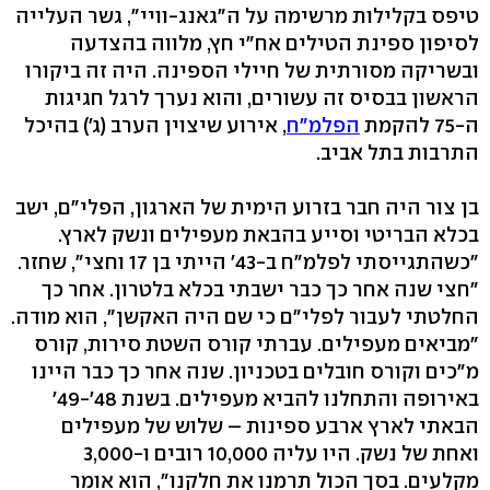
טיפס בקלילות מרשימה על ה"גאנג-וויי", גשר העלייה
לסיפון ספינת הטילים אח"י חץ, מלווה בהצדעה
ובשריקה מסורתית של חיילי הספינה. היה זה ביקורו
הראשון בבסיס זה עשורים, והוא נערך לרגל חגיגות
ה-75 להקמת
הפלמ"ח
, אירוע שיצוין הערב (ג') בהיכל
התרבות בתל אביב.
בן צור היה חבר בזרוע הימית של הארגון, הפלי"ם, ישב
בכלא הבריטי וסייע בהבאת מעפילים ונשק לארץ.
"כשהתגייסתי לפלמ"ח ב-43' הייתי בן 17 וחצי", שחזר.
"חצי שנה אחר כך כבר ישבתי בכלא בלטרון. אחר כך
החלטתי לעבור לפלי"ם כי שם היה האקשן", הוא מודה.
"מביאים מעפילים. עברתי קורס השטת סירות, קורס
מ"כים וקורס חובלים בטכניון. שנה אחר כך כבר היינו
באירופה והתחלנו להביא מעפילים. בשנת 48'-49'
הבאתי לארץ ארבע ספינות – שלוש של מעפילים
ואחת של נשק. היו עליה 10,000 רובים ו-3,000
מקלעים. בסך הכול תרמנו את חלקנו", הוא אומר