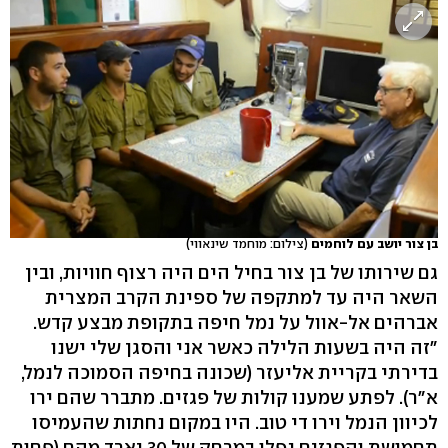
בן צור יושב עם לוחמים
(צילום: מוחמד שינאווי)
גם שירותו של בן צור בחיל הים היה רצוף חוויות, ובין
השאר היה עד למתקפה של ספינת הקרב המצרית
אברהים אל-אוול על נמל חיפה בתקופת מבצע קדש.
"זה היה בשעות הלילה כאשר אני והסגן שלי ישנו
בדירתי בקריית אליעזר (שכונה בחיפה הסמוכה לנמל,
א"ר). לפתע שמענו קולות של פגזים. מתברר שהם ירו
לכיוון הנמל וירו די טוב. היו במקום נחתות שהעמיסו
תחמושת והפגזים נפלו במרחק של 30 יארד מהם (פחות