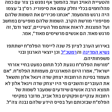
והטעיית האויב ועוד. בהמשך אף נפגש בן צור עם כמה
מהלוחמים בכלי וחלק עמם את סיפוריו. רס"ן ב' עצמו
היה נרגש מהמעמד. "אנחנו מכירים את השמות שלהם
מסיפורי מורשת הקרב. השמות שלהם מופיעים במחשב
ועל המצגות. לראות אותם מול העיניים, 'בשר ודם', זה
מרגש מאוד. הם אנשים מרשימים מאוד", אמר.
באירוע הערב לציון 75 שנה לייסוד הפלמ"ח ישתתפו
נשיא המדינה
וה
רמטכ"ל
, וכן יוצאי הארגון ובני
משפחותיהם.
"מורשת הפלמ"ח נוגעת לכל תחום כמעט בחיי אזרחי
ישראל", אמרו היום המארגנים, מעמותת הפלמ"ח. "אם
תעמוד בפינת הרחובות יצחק שדה ויגאל אלון ותשאל
את העוברים והשבים מי היו יצחק שדה ויגאל אלון לא
תמצא הרבה אנשים שיודעים שמעבר לשמות של
רחובות ענקיים ופקוקים בתל אביב, מדובר במקימי
הפלמ"ח שבזכותם ועל בסיס הידע שלהם נבנה צה"ל.