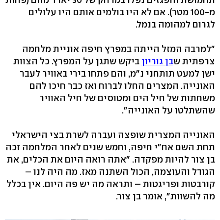
מ-100 מטר). אם לא היו בולמים אותם היו עלולים
לגרום למהומה בנמל.
"למרבה המזל הייתה במפרץ חיפה אוניית מלחמה
צרפתית ש
בן גוריון
ביקש שתגן על המפרץ. כל הצוות
ישן למעט תותחני נ"מ, והם פתחו בירי באוויר לעבר
האונייה. המצרים החלו לברוח ואז כבר חיכו להם
משחתות של חיל הים ומטוסים של חיל האוויר
שהשתלטו על האונייה".
האונייה המצרית שופצה ועברה לשרת בצי הישראלי
תחת השם אח"י חיפה, וחמש שנים לאחר המלחמה זכה
בן צור להיות מפקדה. "אתה רואה היום את הכלים, את
הגודל והעוצמה, הכול השתנה מאז. מה היה לנו –
קורבטות ופריגטות – ותראה מה יש פה היום. אין בכלל
מה להשוות", אומר בן צור.