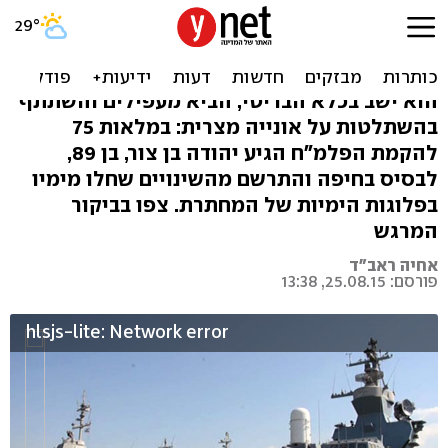
ותיק הפלי"ם עולה על סטי"ל:
"איזו עוצמה"
הוא ישב בכלא הבריטי, הביא מעפילים והשתתף
בהשתלטות על אונייה מצרית: במלאות 75
להקמת הפלמ"ח הגיע יהודה בן צור, בן 89,
לבסיס בחיפה והתרשם מהשינויים שחלו מימיו
בפלוגות הימיות של המחתרת. צפו בביקור
המרגש
אחיה ראב"ד
פורסם: 25.08.15, 13:38
hlsjs-lite: Network error