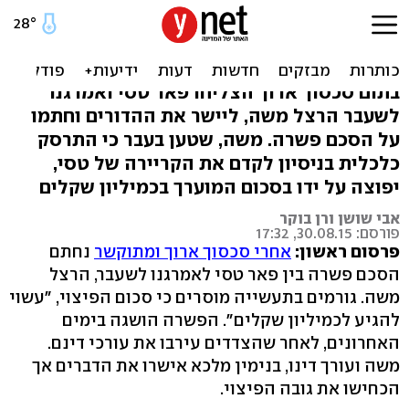
פשרה: פאר טסי יפצה את
מנהלו לשעבר
בתום סכסוך ארוך הצליחו פאר טסי ואמרגנו
לשעבר הרצל משה, ליישר את ההדורים וחתמו
על הסכם פשרה. משה, שטען בעבר כי התרסק
כלכלית בניסיון לקדם את הקריירה של טסי,
יפוצה על ידו בסכום המוערך בכמיליון שקלים
אבי שושן ורן בוקר
פורסם: 30.08.15, 17:32
פרסום ראשון:
אחרי סכסוך ארוך ומתוקשר
נחתם
הסכם פשרה בין פאר טסי לאמרגנו לשעבר, הרצל
משה. גורמים בתעשייה מוסרים כי סכום הפיצוי, "עשוי
להגיע לכמיליון שקלים". הפשרה הושגה בימים
האחרונים, לאחר שהצדדים עירבו את עורכי דינם.
משה ועורך דינו, בנימין מלכא אישרו את הדברים אך
הכחישו את גובה הפיצוי.