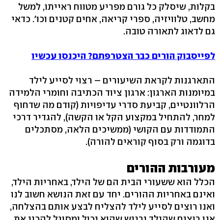
בקלות, שיסלק כל גורם מפריע מטווח ראייתו, למשל
מחשב, טלוויזיה, ספרי קריאה, אחים קטנים וכו'. כדאי
גם לדאוג לתאורה טובה.
לפייסבוק הורים כבר הצטרפתם? היכנסו עכשיו
התארגנות לקראת השיעורים – רצוי לסייע לילד
במיומנות הארגון: ארגון ציוד הכתיבה וחומרי הלמידה
הרלוונטיים, קביעת סדרי עדיפויות (קודם מה שדחוף
למחר, להתחיל במקצוע הקל או הקשה), להגדיר דרכי
התמודדות עם הקושי (ממשיכים הלאה, מסתכלים
בדוגמה ורק בסוף קוראים להורה).
מעורבות ההורים
הכלל הוא ששעורי הבית הם של הילד, באחריות הילד,
ואינם באחריות ההורים. יחד עם זאת הנושא חשוב לנו
ואנו רוצים לסייע לילד להצליח לבצע אותם בהצלחה,
אנו רוצים שהילד ירגיש שהוא יכול ומסוגל להכין את