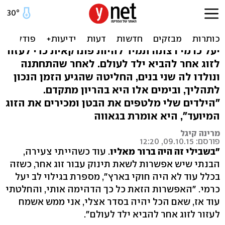
"הילדים שלי יודעים שהתינוק
בבטן שייך לאישה אחרת"
יעל כרמי רצתה תמיד להיות פונדקאית כדי לעזור
לזוג אחר להביא ילד לעולם. לאחר שהתחתנה
ונולדו לה שני בנים, החליטה שהגיע הזמן הנכון
לתהליך, ובימים אלו היא בהריון מתקדם.
"הילדים שלי מלטפים את הבטן ומכירים את הזוג
המיועד", היא אומרת בגאווה
מרינה קיגל
פורסם: 09.10.15, 12:20
"בשבילי זה היה ברור מאליו
. עוד כשהייתי צעירה,
הבנתי שיש אפשרות לשאת תינוק עבור זוג אחר, כשזה
בכלל עוד לא היה חוקי בארץ", מספרת בגילוי לב יעל
כרמי. "האפשרות הזאת כל כך הדהימה אותי, והחלטתי
עוד אז, שאם הכל יהיה בסדר אצלי, אני ממש אשמח
לעזור לזוג אחר להביא ילד לעולם".