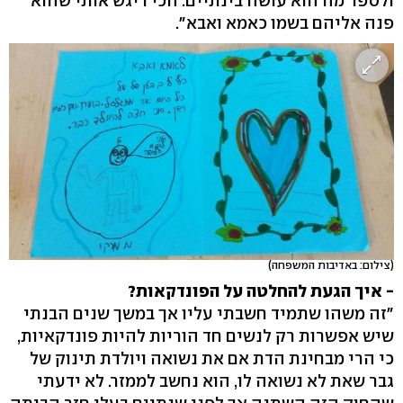
ולספר מה הוא עושה בינתיים. הכי ריגש אותי שהוא
פנה אליהם בשמו כאמא ואבא".
(צילום: באדיבות המשפחה)
- איך הגעת להחלטה על הפונדקאות?
"זה משהו שתמיד חשבתי עליו אך במשך שנים הבנתי
שיש אפשרות רק לנשים חד הוריות להיות פונדקאיות,
כי הרי מבחינת הדת אם את נשואה ויולדת תינוק של
גבר שאת לא נשואה לו, הוא נחשב לממזר. לא ידעתי