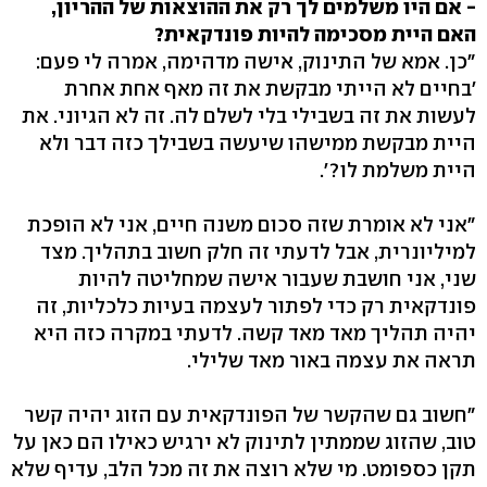
- אם היו משלמים לך רק את ההוצאות של ההריון,
האם היית מסכימה להיות פונדקאית?
"כן. אמא של התינוק, אישה מדהימה, אמרה לי פעם:
'בחיים לא הייתי מבקשת את זה מאף אחת אחרת
לעשות את זה בשבילי בלי לשלם לה. זה לא הגיוני. את
היית מבקשת ממישהו שיעשה בשבילך כזה דבר ולא
היית משלמת לו?'.
"אני לא אומרת שזה סכום משנה חיים, אני לא הופכת
למיליונרית, אבל לדעתי זה חלק חשוב בתהליך. מצד
שני, אני חושבת שעבור אישה שמחליטה להיות
פונדקאית רק כדי לפתור לעצמה בעיות כלכליות, זה
יהיה תהליך מאד מאד קשה. לדעתי במקרה כזה היא
תראה את עצמה באור מאד שלילי.
"חשוב גם שהקשר של הפונדקאית עם הזוג יהיה קשר
טוב, שהזוג שממתין לתינוק לא ירגיש כאילו הם כאן על
תקן כספומט. מי שלא רוצה את זה מכל הלב, עדיף שלא