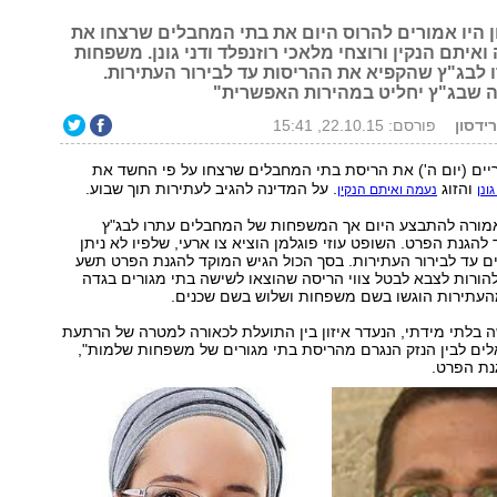
ן היו אמורים להרוס היום את בתי המחבלים שרצחו את
 ואיתם הנקין ורוצחי מלאכי רוזנפלד ודני גונן. משפחות
 לבג"ץ שהקפיא את ההריסות עד לבירור העתירות.
וה שבג"ץ יחליט במהירות האפשרית"
רידסון
פורסם: 22.10.15, 15:41
ים (יום ה') את הריסת בתי המחבלים שרצחו על פי החשד את
והזוג
. על המדינה להגיב לעתירות תוך שבוע.
גונן
נעמה ואיתם הנקין
מורה להתבצע היום אך המשפחות של המחבלים עתרו לבג"ץ
הגנת הפרט. השופט עוזי פוגלמן הוציא צו ארעי, שלפיו לא ניתן
ם עד לבירור העתירות. בסך הכול הגיש המוקד להגנת הפרט תשע
ורות לצבא לבטל צווי הריסה שהוצאו לשישה בתי מגורים בגדה
עתירות הוגשו בשם משפחות ושלוש בשם שכנים.
ה בלתי מידתי, הנעדר איזון בין התועלת לכאורה למטרה של הרתעת
לים לבין הנזק הנגרם מהריסת בתי מגורים של משפחות שלמות",
נת הפרט.