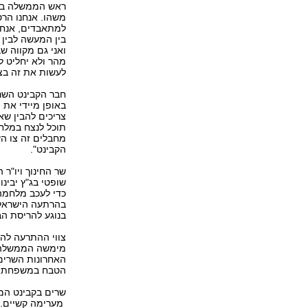
ראש הממשלה בנימ
משהו. אנחנו הרסנ
למתאבדים, אנחנו
בין המעשה לבין
ואני גם מקווה ש
מהר ולא יחליט ל
לעשות את זה בצמ
חבר הקבינט השר ז
באופן מיידי את 
צריכים להבין שא
תוכל לנצח במלח
מחבלים זה צו הש
הקבינט".
שר החינוך ויו"ר 
שופטי בג"ץ יבינו
כדי לעכב מלחמה 
בהרתעה הישראלי
בנוגע להריסת הב
צווי ההתרעה להר
מימשה הממשלה 
האחרונות השרים 
הטבח במשפחת פוגל במרס 2011, למרו
שרים בקבינט המד
מערימה קשיים. ב