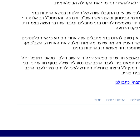
 לא להרגיז יותר מדי את הקהילה הבינלאומית.
פני שבועיים התקבלו שורה של החלטות בנושא הריסות בתי
רמי הביטחון ובהם ראש השב"כ יורם כהן והרמטכ"ל רב אלוף גדי
ו חד משמעית להרוס בתי מחבלים ובלבד שהדבר נעשה בצמידות
 אפקט הרתעה.
 אין טעם להרוס בתי מחבלים שנה אחרי הפיגוע כי אז הפלסטינים
ר העניין וזה מה שיוצר מהומות ומלבה את האווירה. השב"כ אף
שתומכת חד משמעית בהריסות בתים.
ח באמצע חודש יוני בפיגוע ירי ליד היישוב דולב. מלאכי רוזנפלד ז"ל
ית חמאס בירי לעבר הרכב שבו נסע ליד שילה בסוף חודש יוני. בני
 הנקין ז"ל נרצחו בתחילת החודש לעיני ילדיהם מירי לעבר הרכב
ית פוריכ.
ה? כתבו לנו
בלים
הריסת בתים
טרור