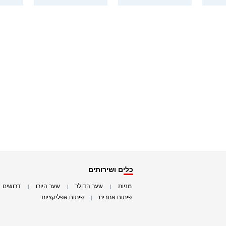
כלים ושירותים
מניות
שער הדולר
שער היורו
דרושים
|
|
|
|
פיתוח אתרים
פיתוח אפליקציות
|
|