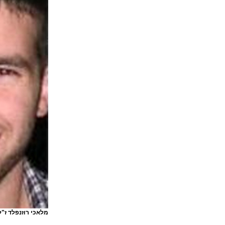
מלאכי רוזנפלד ז"ל