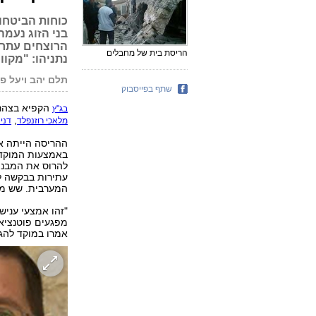
כוחות הביטחו
בני הזוג נעמה
הרוצחים עתרו
הריסת בית של מחבלים
נתניהו: "מקו
תלם יהב ויעל פ
שתף בפייסבוק
הקפיא בצהרי
בג"ץ
,
מלאכי רוזנפלד
דני 
ההריסה הייתה א
באמצעות המוקד ל
להרוס את המבני
עתירות בבקשה לה
המערבית. שש מה
"זהו אמצעי עניש
מפגעים פוטנציא
אמרו במוקד להג