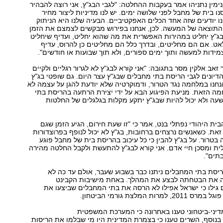
ין נתניהו אמר בעקבות ההחלטה: "לגבי הבג"ץ, אני רוצה להבהיר
ו בית של מחבל לפני שלושה ימים. יש לנו מדיניות ליצור מחיר
 יודעים שזה אחד הכלים האפקטיביים. הבעיה שלנו היא הניתוק
 התוצאה של המעשה. לכן, אנחנו בפירוש מבקשים לצמצם את הזמן
בג"ץ יחליט במהירות האפשרית את מה שהוא יחליט, ועדיף שיחליט
אט. אם הם מחליטים, ובדרך כלל הם מחליטים כן להרוס, עדיף
ידות למעשה ותוך ימים ספורים, ולא תוך שבועות או חודשים".
אב אלקין מסר בתגובה: "אני קורא לבג"ץ לא לגרור רגליים ולקיים
הדיונים לגבי הריסת בתי מחבלים שבג"ץ עצר היום. גם שופטי בג"ץ
נחנו במלחמה נגד הטרור, ודמוקרטיה שלא יודעת להגן על עצמה לא
מה הזאת. מניעת הפיגוע הבא על ידי יצירת הרתעה בהריסת בתי
עה ולא יכול להיות שבג"ץ יתקע מקלות בגלגלים של החלטות
הבית היהודי נפתלי בנט, אמר כי "זו שעת חירום, הגיע הזמן שגם
 זאת. כשאנשים נרצחים ברחובות, בג"ץ לא יכול לנופף בפרוצדורות
בטרור. על בג"ץ להבין כי כל עיכוב בהריסת בית של מחבל פוגע
ת ומסכן חיי אדם. אני קורא לבג"ץ להתעשת ולקבל החלטה מהירה
תים".
יסת בתי המחבלים ניתנו כבר בשבוע שעבר, אולם עד כה לא
את הבטחתה לבצע את המהלך. באחת מישיבות הקבינט
גילו כי ישראל אפילו לא הרסה את בתי המחבלים שביצעו את
ת המלצת גורמי הביטחון.
יני-ביטחוני טענו באחרונה כי המערכת המשפטית
נוסף, השרים טענו כי בצמרת המדינית היו מי שבלמו את הריסות