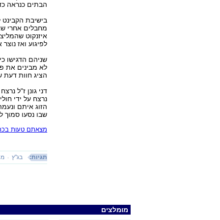
הבתים כנראה כדי
בישיבת הקבינט ל
מחבלים אחרי שגו
איזנקוט שהמליצ
לפיגוע ואז נוצר
שניהם הדגישו כי
לא מבינים את פש
הציג חוות דעת 
דני גונן ז"ל נרצ
נרצח על ידי חולי
הזוג איתם ונעמה
שבו נסעו סמוך לב
מצאתם טעות בכתב
תגיות:
בג"ץ
מח
מומלצים