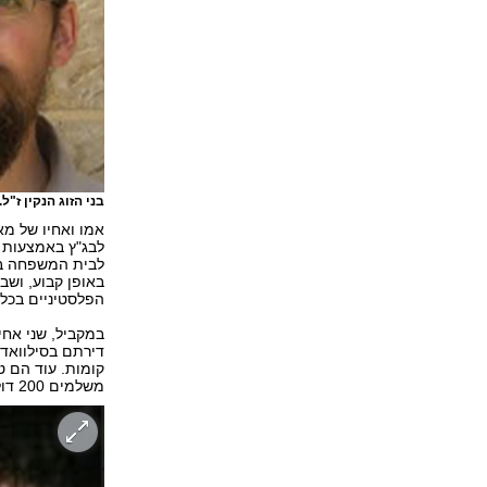
בני הזוג הנקין ז"ל.
אמו ואחיו של מא
לבג"ץ באמצעות ע
לבית המשפחה בכפ
באופן קבוע, ושב
הפלסטיניים בכלא
במקביל, שני אחי
דירתם בסילוואד
קומות. עוד הם ט
משלמים 200 דולר בחודש. אנעאם עצור בידי כוחות הביטחון והוגש נגדו כתב אישום.