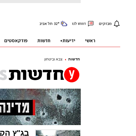
חדשות
צבא וביטחון
בג"ץ הק