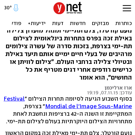
כריש מנצח: פרס לצלם
ישראלי בתחרות בצרפת
נועם קורטלר, צלם תת-ימי ומנהל מועדון צלילה
באילת זכה בפרס בתחרות בינלאומית לצילום
תת-ימי בצרפת, בזכות סדרה של עשרה צילומים
מרהיבים של בעלי חיים ימיים אותם תיעד באילת
ובטיולי צלילה ברחבי העולם. "צילום לוויתן או
כרישים רודפים אחרי דגים מטריף את כל
החושים", הוא אומר
ארז ארליכמן
עודכן: 07.11.15, 19:19
בסוף השבוע הגיעה לסיומה תחרות הצילום "
Festival
Mondial de l'Image Sous-Marine
" בצרפת,
המתקיימת זו השנה ה-42 ברציפות ונחשבת לאחת
מתחרויות הצילום היוקרתיות בעולם לצילום תת-ימי.
נועם קורטלר, צלם תת-ימי מאילת זכה במקום הראשון