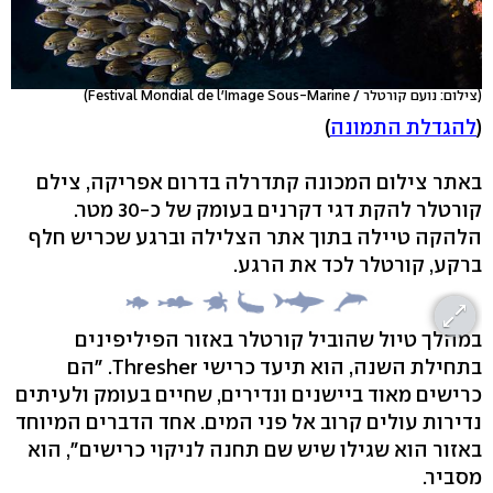
(צילום: נועם קורטלר / Festival Mondial de l'Image Sous-Marine)
(
להגדלת התמונה
)
באתר צילום המכונה קתדרלה בדרום אפריקה, צילם
קורטלר להקת דגי דקרנים בעומק של כ-30 מטר.
הלהקה טיילה בתוך אתר הצלילה וברגע שכריש חלף
ברקע, קורטלר לכד את הרגע.
במהלך טיול שהוביל קורטלר באזור הפיליפינים
בתחילת השנה, הוא תיעד כרישי Thresher. "הם
כרישים מאוד ביישנים ונדירים, שחיים בעומק ולעיתים
נדירות עולים קרוב אל פני המים. אחד הדברים המיוחד
באזור הוא שגילו שיש שם תחנה לניקוי כרישים", הוא
מסביר.