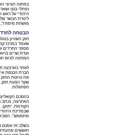
במחנה הציוני הג
נפתלי בנט ושאר 
היהודי על ראש ה
ליטרת הבשר של 
מושחת מיסודו",
הבטחה לחרדים
חוק השוויון בנט
שעמד במרכז קמפ
מספר החרדים ש
ועדת שרים בראשו
המתווה לגיוס חר
לאחר כארבעה חו
חברת הכנסת איי
את טיוטת החוק ש
שקד הצעת חוק, ש
הסתגלות.
בהסכם הקואליצי
האחרונה, נכתב ב
הקודמת, יתוקן. מ
שבמדינת היהודי
מתממש", הסביר 
בשלב זה אמנם נ
לקבל מדי שנה פ