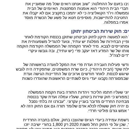
יבו בזעם על ההחלטה: "שוב אנחנו רואים שכל מה שמעניין את
חברי הבית היהודי הוא אומנות הסחטנות. האיומים של הבית
ממשלה ויו"ר הקואליציה כי לא יתמכו בתקציב אם לא יקבלו את
החטיבה להתיישבות, מוסיפים חטא על פשע של הכשרת מוסד
 אמרו במפלגה.
: חוק שירות הביטחון יתוקן
ל הוא למעשה תיקון לחוק הביטחון שתוקן בכנסת הקודמת לאחר
יין הבחירות של מפלגת יש עתיד, ונועד להגדיל משמעותית את
מתגייסים לצבא. מיד לאחר הקמתה של הממשלה הקודמת הוקמה
תו של שר המדע דאז יעקב פרי (יש עתיד), ובה גובשו עיקרי
דים לצה"ל.
דשי פעילות העבירה ועדת פרי את המקל לוועדה בראשותה של
לת שקד (הבית היהודי), כיום שרת המשפטים, שתפקידה היה לגבש
יוגש לכנסת. לאחר חודשים ארוכים של התדיינות הגישה ועדת
במסגרתה נקבעו יעדי גיוס לשנתיים הראשונות שהוגדרו כשנות
וני שעליו חתמו הליכוד ויהדות התורה בעת הקמת הממשלה
מפורש כי חוק שירות ביטחון, שעליו עמלה ועדת שקד בכנסת
בחינת החרדים מדובר בעניין עקרוני. "עבורנו זה בלתי נסבל
ם יהיה חוק ששולח לכלא אדם שלומד תורה גם אם החוק הזה לא
אמש גורם פוליטי חרדי.
רשמת עמידה ביעדי הגיוס שהוצבו בחוק, אולם בחברה החרדית
חוששים מהעתיד, שכן על פי החוק החל משנת 2020 רק 1,800 בחורי ישיבה יזכו
טור מגיוס. החשש בקרב החברה החרדית הוא ממצב שבו לא מספיק