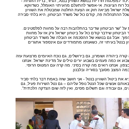
ד למפלגות חרדיות בנושא השוויון בנטל, הגיור, ברית הזוגיות -
ל רוח הציונות. אי-אפשר להתעלם מהעיתוי האומלל, כשדווקא
ת ישראל מביאה חוק או הצעת החלטה שמבטלת את השוויון
שכל ההתנהלות פה, קודם כול של משרד הביטחון, היא בלתי סבירה
על "שר הביטחון שדיבר בהתלהבות רבה על מחוות לפלסטינים.
הביטחון שידבר קודם כול על ביטחון ישראל ורק אז על מחוות
הפוך. אבל גם בנושא של ההסכמה או הובלה של משרד הביטחון
יון בנטל בעיתוי זה, כשאנחנו מתמודדים עם אינספור אתגרים
 קורה ביהודה ושומרון, גם בירושלים, גם נוכח האיומים מרצועת עזה
בוע או כמה פעמים בשבוע יורים טילים על מדינת ישראל. אנחנו
צפון. אנחנו רואים מה קורה בסיני. מה קרה עם המטוס הרוסי.
כמה המצב מסובך בסוריה ובלבנון.
יא את ביטול השוויון בנטל - אני חושב שזה באמת דבר בלתי סביר
 באותם אנשים שכל הנטל נופל עליהם – גם נטל השירות פעיל, גם
ים, גם עבודה וגם תשלום מסים, ואין לזה שום הצדקה הלכתית".