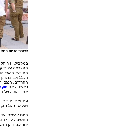
לשכת הגיוס בתל ה
במקביל, יו"ר הקו
ההצבעה על תיקון
החודש. הנגבי הו
הכלל אם ברצונן 
החרדים. הנגבי הו
ראשונה את
חוק ה
את ניהולה של ה
עם זאת, יו"ר סי
ושלישית על חוק 
היום אישרה ועדת
החטיבה לידי הבי
יחד עם חוק התקצ