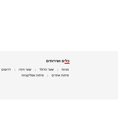
כלים ושירותים
מניות
שער הדולר
שער היורו
דרושים
|
|
|
|
פיתוח אתרים
פיתוח אפליקציות
|
|