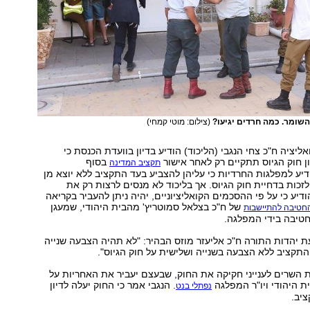
שומר. כמה חרדים יגיעו?
(צילום: מוטי קמחי)
אליציה ח"כ צחי הנגבי (הליכוד) הודיע בדיון בוועדת הכנסת כי
 חוק הגיוס תתקיים רק לאחר אישור
בסוף
תקציב המדינה
דיע למפלגות החרדיות כי עליהן להצביע בעד התקציב ללא יוצא מן
לזכות בדחיית חוק הגיוס. אך בליכוד לא מנסים לרצות רק את
דיע כי על פי ההסכמים הקואליציוניים, יהיה ניתן להעביר בקריאה
של ח"כ בצלאל סמוטריץ' מהבית היהודי, שמעגן
חטיבה להתיישבות
חטיבה בידי המפלגה.
עת יהדות התורה ח"כ אליעזר מוזס הבהיר: "לא תהיה הצבעה שנייה
התקציב ללא הצבעה בשנייה ושלישית על חוק הגיוס".
 השרים לענייני חקיקה את החוק, שבעצם יעביר את האחריות על
ת היהודי ויו"ר המפלגה
. הנגבי אמר כי החוק יעלה לדיון
נפתלי בנט
יב.