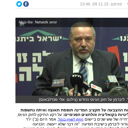
פורסם: 09.11.15, 13:46
hlsjs-lite: Network error
 ליברמן על חוק הגיוס החדש (צילום: אלי מנדלבאום)
ת ההצבעה על תקציב המדינה תופסת תאוצה ואיתה נחשפות
יטיות בקואליציה והלחצים הפנימיים:
על רקע התיקון לחוק הגיוס,
חייה של שש שנים ביישום
, אמר היום (ב') יו"ר
החוק לשוויון בנטל
גדור ליברמן בישיבת הסיעה: "זה
דבר שלא ייעשה. הכניעה