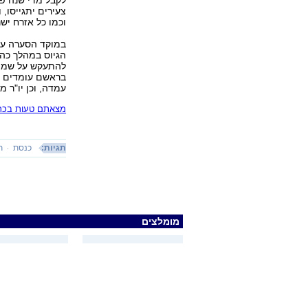
צעירים יתגייסו,
וכמו כל אזרח ישר
במוקד הסערה עו
הגיוס במהלך כה
להתעקש על שמירה
בראשם עומדים א
עמדה, וכן יו"ר מ
מצאתם טעות בכתב
תגיות:
כנסת
ת
מומלצים