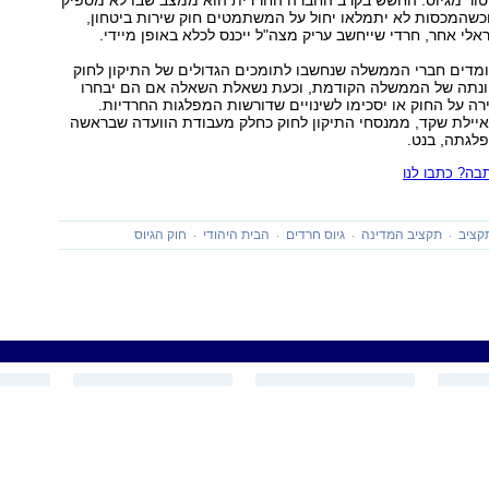
 וכשהמכסות לא יתמלאו יחול על המשתמטים חוק שירות ביטחון,
אלי אחר, חרדי שייחשב עריק מצה"ל ייכנס לכלא באופן מיידי.
מדים חברי הממשלה שנחשבו לתומכים הגדולים של התיקון לחוק
ונתה של הממשלה הקודמת, וכעת נשאלת השאלה אם הם יבחרו
 על החוק או יסכימו לשינויים שדורשות המפלגות החרדיות.
יילת שקד, ממנסחי התיקון לחוק כחלק מעבודת הוועדה שבראשה
פלגתה, בנט.
ה? כתבו לנו
קציב
תקציב המדינה
גיוס חרדים
הבית היהודי
חוק הגיוס