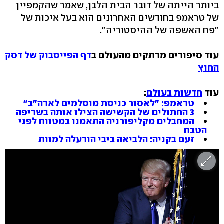
ביותר הייתה של דובר הבית הלבן, שאמר שהקמפיין
של טראמפ בחודשים האחרונים הוא בעל איכות של
"פח האשפה של ההיסטוריה".
עוד סיפורים מרתקים מהעולם ב
דף הפייסבוק של דסק
החוץ
עוד
חדשות בעולם
:
טראמפ: "לאסור כניסת מוסלמים לארה"ב"
3 החתולים של הקשישה הצילו אותה בשריפה
המחבלים מקליפורניה התאמנו במטווח לפני
הטבח
זעם בקניה: הלביאה ביבי הורעלה למוות