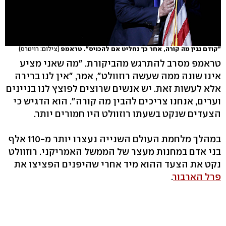
"קודם נבין מה קורה, אחר כך נחליט אם להכניס". טראמפ
(צילום: רויטרס)
טראמפ מסרב להתרגש מהביקורת. "מה שאני מציע
אינו שונה ממה שעשה רוזוולט", אמר, "אין לנו ברירה
אלא לעשות זאת. יש אנשים שרוצים לפוצץ לנו בניינים
וערים, אנחנו צריכים להבין מה קורה". הוא הדגיש כי
הצעדים שנקט בשעתו רוזוולט היו חמורים יותר.
במהלך מלחמת העולם השנייה נעצרו יותר מ-110 אלף
בני אדם במחנות מעצר של הממשל האמריקני. רוזוולט
נקט את הצעד ההוא מיד אחרי שהיפנים הפציצו את
פרל הארבור
.