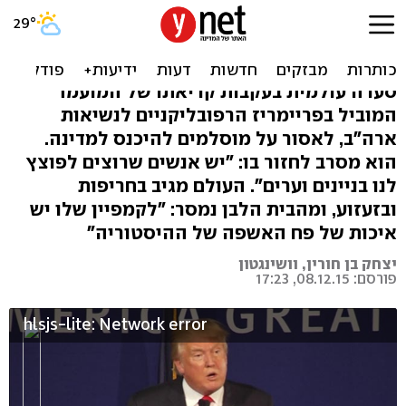
טראמפ על איסור המוסלמים:
תבינו, זו מלחמה!
סערה עולמית בעקבות קריאתו של המועמד
המוביל בפריימריז הרפובליקניים לנשיאות
ארה"ב, לאסור על מוסלמים להיכנס למדינה.
הוא מסרב לחזור בו: "יש אנשים שרוצים לפוצץ
לנו בניינים וערים". העולם מגיב בחריפות
ובזעזוע, ומהבית הלבן נמסר: "לקמפיין שלו יש
איכות של פח האשפה של ההיסטוריה"
יצחק בן חורין, וושינגטון
פורסם: 08.12.15, 17:23
hlsjs-lite: Network error