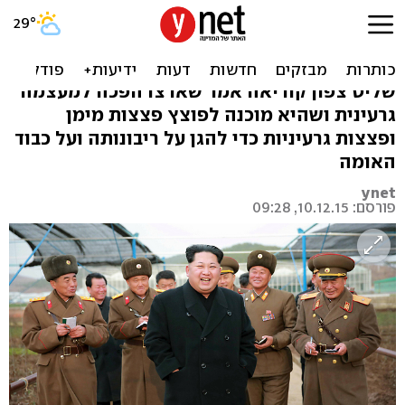
קים ג'ונג און: לצפון קוריאה
יש פצצת מימן
שליט צפון קוריאה אמר שארצו הפכה למעצמה
גרעינית ושהיא מוכנה לפוצץ פצצות מימן
ופצצות גרעיניות כדי להגן על ריבונותה ועל כבוד
האומה
ynet
פורסם: 10.12.15, 09:28