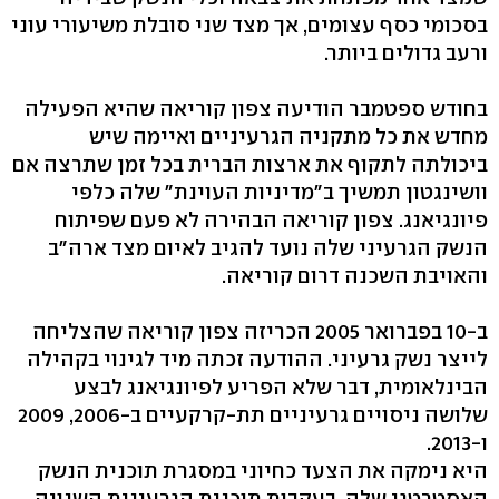
בסכומי כסף עצומים, אך מצד שני סובלת משיעורי עוני
ורעב גדולים ביותר.
בחודש ספטמבר הודיעה צפון קוריאה שהיא הפעילה
מחדש את כל מתקניה הגרעיניים ואיימה שיש
ביכולתה לתקוף את ארצות הברית בכל זמן שתרצה אם
וושינגטון תמשיך ב"מדיניות העוינת" שלה כלפי
פיונגיאנג. צפון קוריאה הבהירה לא פעם שפיתוח
הנשק הגרעיני שלה נועד להגיב לאיום מצד ארה"ב
והאויבת השכנה דרום קוריאה.
ב-10 בפברואר 2005 הכריזה צפון קוריאה שהצליחה
לייצר נשק גרעיני. ההודעה זכתה מיד לגינוי בקהילה
הבינלאומית, דבר שלא הפריע לפיונגיאנג לבצע
שלושה ניסויים גרעיניים תת-קרקעיים ב-2006, 2009
ו-2013.
היא נימקה את הצעד כחיוני במסגרת תוכנית הנשק
האסטרטגי שלה. בעקבות תוכנית הגרעינית השנויה