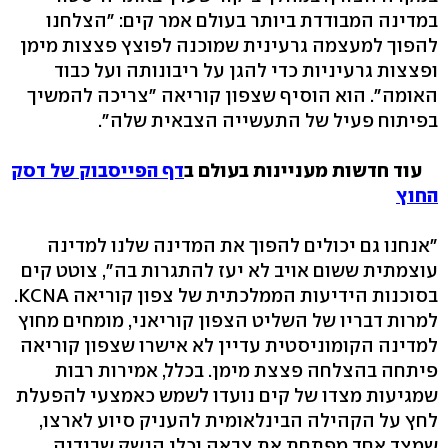
במדינה המבודדת ביותר בעולם אמר קים: "הצלחנו
להפוך למעצמה גרעינית שמוכנה לפוצץ פצצות מימן
ופצצות גרעיניות כדי להגן על ריבונותה ועל כבוד
האומה". הוא הוסיף שצפון קוריאה "צריכה להמשיך
בפיתוח פעיל של התעשייה הצבאית שלה".
עוד חדשות מעניינות בעולם ב
דף הפייסבוק של דסק
החוץ
"אנחנו גם יכולים להפוך את המדינה שלנו למדינה
עוצמתית ששום אויב לא יעז להתגרות בה", צוטט קים
בסוכנות הידיעות הממלכתית של צפון קוריאה KCNA.
למרות דבריו של השליט הצפון קוריאני, מומחים מחוץ
למדינה הקומוניסטית עדיין לא אישרו שצפון קוריאה
פיתחה בהצלחה פצצת מימן. בכלל, אמירות רבות
שמגיעות מצדו של קים נועדו לשמש כאמצעי להפעלת
לחץ על הקהילה הבינלאומית להעניק סיוע לארצו,
שמצד אחד מפתחת את צבאה וכלי הנשק שבידיה