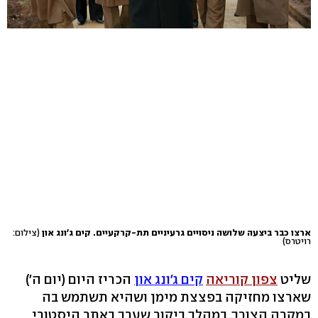
ארצו כבר ביצעה שלושה ניסויים גרעיניים תת-קרקעיים. קים ג'ונג און
(צילום:
רויטרס)
שליט
צפון קוריאה
קים ג'ונג און
הכריז היום (יום ה')
שארצו מחזיקה בפצצת מימן ושהיא תשתמש בה
במקרה הצורך. במהלך ביקור שערך באתר היסטורי