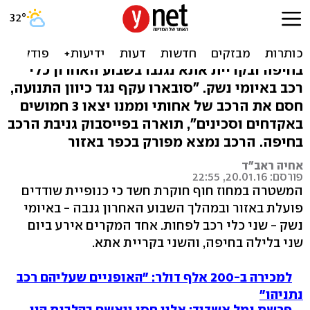
חשד לכנופיית שודדי רכב
בצפון: "יצאו עם אקדחים"
בחיפה ובקריית אתא נגנבו בשבוע האחרון כלי
רכב באיומי נשק. "סובארו עקף נגד כיוון התנועה,
חסם את הרכב של אחותי וממנו יצאו 3 חמושים
באקדחים וסכינים", תוארה בפייסבוק גניבת הרכב
בחיפה. הרכב נמצא מפורק בכפר באזור
אחיה ראב"ד
פורסם: 20.01.16, 22:55
המשטרה במחוז חוף חוקרת חשד כי כנופיית שודדים
פועלת באזור ובמהלך השבוע האחרון גנבה - באיומי
נשק - שני כלי רכב לפחות. אחד המקרים אירע ביום
שני בלילה בחיפה, והשני בקריית אתא.
למכירה ב-200 אלף דולר: "האופניים שעליהם רכב
נתניהו"
פרשת נמל אשדוד: אלון חסן יואשם בהלבנת הון