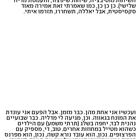
השיחות מוטיבציה, שיחות שיפצור, והעמסת מדיח
שלישי). כן כן כן, כמו שאמרתי זאת אמירה מאוד
סקסיסטית, אבל יאללה, תשחררו, תזרמו איתי.
ועכשיו אני אחת מהן. כבר מזמן. אבל הפעם אני עונדת
את המונח בגאווה. וכן, מגיעה לי מדליה. כבר שבועיים
נהנית לבד, יחפה בשלג (תרתי משמע) עם הילדים
כשהוא מטייל במחוזות אחרים. טוב, די, מספיק עם
הפרצופים. נכון, הוא עובד נורא קשה, נכון, הוא מפרנס