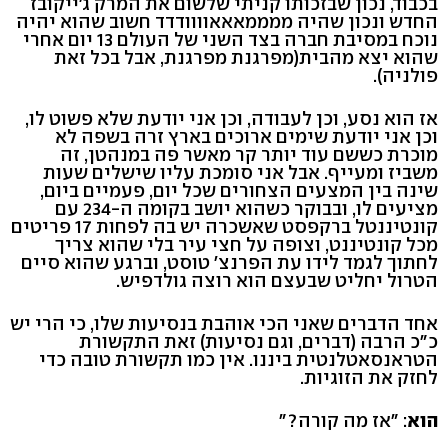
בכבוד, נכון שבזכותו קניתי שלשום את המרק ג׳ייקובז
החדש ונכון שהיה ממממאאאוווודדד חשוב שהוא יהיה
נוכח במסיבת חברה בצד השני של העולם 13 יום אחרי
שהוא יצא מהבית(מפרגנת מפרגנת, אבל בכל זאת
פולניה).
אז הוא נסע, וכן לעבודה, וכן אני יודעת שלא פשוט לו,
וכן אני יודעת שימים ארוכים בארץ זרה בשפה לא
מוכרת כששם עוד יותר קר מאשר פה במנהטן, זה
משביז ומעייף. אבל אני סומכת עליו שישלים שעות
שינה בין המצעים הצחורים שכל יום, פעמיים ביום,
מציעים לו, ובבוקר כשהוא יושב בקומה ה-234 עם
קונטיננטל ברקפסט שאשכרה יש בה לפחות 17 פריטים
מכל קונטיננט, וצופה על חצי עיר בלי שהוא צריך
לחתוך לגמד לידו עת הפרנצ׳ טוסט, וברגע שהוא סיים
הטרול יחליט שבעצם הוא רוצה גולדפיש.
אחד הדברים שאני הכי אוהבת בנסיעות שלו, כי הרי יש
כ״כ הרבה (דברים, וגם נסיעות) זאת התקשורת
הטראנסאטלנטית ביננו. אין כמו תקשורת טובה כדי
לחזק את הזוגיות.
הוא
: ״אז מה קורה?״