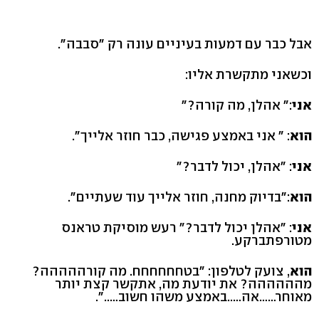
אבל כבר עם דמעות בעיניים עונה רק ״סבבה״.
וכשאני מתקשרת אליו:
אני
:״ אהלן, מה קורה?״
הוא
: ״ אני באמצע פגישה, כבר חוזר אלייך״.
אני
: ״אהלן, יכול לדבר?״
הוא
:״בדיוק מחנה, חוזר אלייך עוד שעתיים״.
אני
: ״אהלן יכול לדבר?״ רעש מוסיקת טראנס
מטורפתברקע.
הוא
, צועק לטלפון: ״בטחחחחחח. מה קורההההה?
מהההההה? את יודעת מה, אתקשר קצת יותר
מאוחר……אה…..באמצע משהו חשוב…..״.