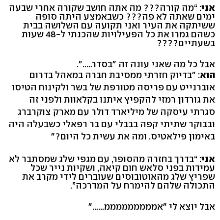
אני
: “מה קורה??? מה אתה חושב שקורה אחרי שבעה
ימים שאתה לא פה??? כשבאמצע היתה סופה
ששיתקה את העיר ואני תקועה עם השלושה בבית
כשהם גמרו את כל הפעילויות שהכנתי ל-48 שעות
בשעתיים????
אבל כל מה שאני עונה זה ״בסדר…..״.
הוא
: ״בדיוק חזרתי ממסיבת חברה במאהל בדרום
אוברנייט עם פריסה מטורפת של בשר ולקינוח הטיסו
את גורדון רמזי להקפיץ איתנו בקלאוות ולפני זה
סגרתי עיסקה של מיליארד דולר עם מארק צוקרברג
ובבוקר שתיתי קפה בבבלי עם בר רפאלי כשבעלה היה
באימון פילאטיס. ומה את עשית כל היום?״
אני
: “בדרך בחזרה מהסופר, עם מגפי שלג שמסתבר לא
עמידות בפני סלאש חום קיאה, ושקיות נייר שכל
שפריץ שלג מהאוטובוסים שעוברים לידי מקרב את
התכולה שלהם להימרח על המדרכה”.
אבל יוצא לי ״אמממממממממ……״