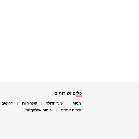
כלים ושירותים
מניות
שער הדולר
שער היורו
דרושים
|
|
|
|
פיתוח אתרים
פיתוח אפליקציות
|
|