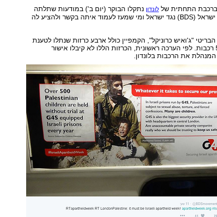
ם ברכבת התחתית של
נתקלו הבוקר (יום ב') במודעות שתלתה
לונדון
תנועת החרם על ישראל (BDS) נגד ישראל ומי שמעז לעמוד איתה בקשר ולהציע לה
 הבריטי "ג'ואיש כרוניקל", הקמפיין כולל ארבע כרזות שנתלו לטענת
הפעילים בכ-500 רכבות. לפי הערכה ראשונית, הכרזות הללו לא קיבלו אישור
מנהלת את הרכבות בלונדון.