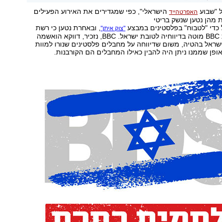
ל "שבוע
הישראלי", כפי שמגדירים את האירוע הפעילים
האפרטהייד
 מהן נטען שנשק בריטי
כדי "לטבוח" בפלסטינים במבצע
, ובאחרת נטען כי רשת
"צוק איתן"
השידור הבריטית BBC מוטה בדיווחיה לטובת ישראל. BBC, נזכיר, דווקא הואשמה
ישראל בהטיה, משום שדיווחה על מחבלים פלסטינים שנורו למוות
אופן שממנו ניתן היה להבין כאילו המחבלים הם הקורבנות.