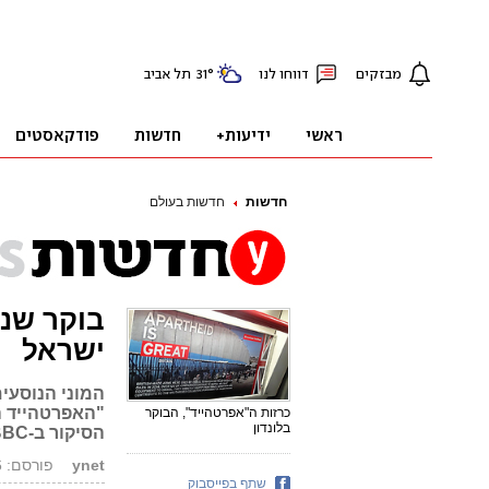
חדשות
חדשות בעולם
בוקר שנא
ישראל
"האפרטהייד ה
כרזות ה"אפרטהייד", הבוקר
בלונדון
הסיקור ב-BBC מוטה לטובת ישראל"
ynet
פורסם: 22.02.16, 12:20
שתף בפייסבוק