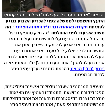
הרצוג: "אתמודד עם כל העלילות" (צילום: מוטי קמחי)
היועץ המשפטי לממשלה צפוי להכריע השבוע בנוגע
לפתיחת
חקירה באזהרה נגד יו"ר המחנה הציוני
- וזה
משיב אש עוד לפני ההחלטה
. "זה חלק מתפקידו של
מנהיג להתמודד גם עם עלילות שצפות ועולות תמיד
ערב בחירות. אני אגיע לכל מקום שצריך, אתן את
התשובות לכל שאלה, לכל טענה. אני אתמודד עם
העלילה הזאת. אני מסתכל לכם בעיניים ואומר לכם:
אני רגוע לחלוטין", אמר הערב (יום ג') יו"ר האופוזיציה
יצחק (בוז'י) הרצוג
בהרמת כוסית שערך עמיר פרץ
לכבוד חג הפסח.
"מעטים המנהיגים שעברו טלטלות אישיות ופוליטיות,
ספגו ביקורת מרושעת, התמודדו באומץ עם מציאות
מורכבת וצרבו בהיסטוריה הצבאית את אחת ההצלחות
המרשימות ביותר אי פעם", אמר הרצוג לעמיר פרץ