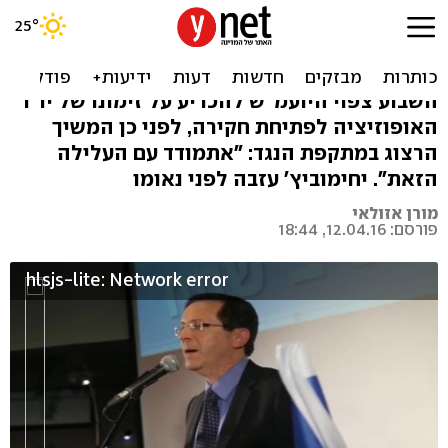
הרצוג: אני מסתכל לכם
בעיניים - אני רגוע
השבוע צפוי היועמ"ש להכריע על זימונו של יו"ר
האופוזיציה לפתיחת חקירה, לפני כן המשיך
הרצוג במתקפת הנגד: "אתמודד עם העלילה
הזאת". יחימוביץ' עזבה לפני נאומו
מורן אזולאי
פורסם: 12.04.16, 18:44
hlsjs-lite: Network error