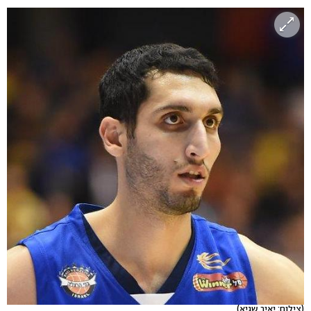
(צילום: יאיר שגיא)