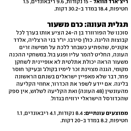
ריצ'ארד הוואל
- 15 נקודות, 9.6 ריבאונדים, 1.5
חטיפות, 18.4 במדד ב-30.2 דקות.
תגלית העונה: כרם משעור
סוכנו של הפורוורד בן ה-24 הציע אותו בערך לכל
קבוצות הליגה. כולן סירבו. יו"ר בני הרצליה, אלדד
אקוניס, שהפתיע כשבחר ללכת על חמישה זרים
העונה, החליט להמר עליו ופגע בול. במשחקי ההכנה
משעור הראה יכולת אתלטית לא אופיינית לשחקן
מקומי, הגנה מצוינת זכר לימיו בקולג' ובעיקר חוסר
פחד, דבר שלא מאפיין ישראלים בשנתם הראשונה
בליגה. אם יידע לשפר את הכדרור, אחוזי הקליעה
מהעונשין (48 העונה) ואת הקליעה לשלוש, אין ספק
שהכדורסל הישראלי ירוויח בגדול.
ממוצעים עונתיים:
8.4 נקודות, 4.1 ריבאונדים, 1.1
חטיפות, 8.2 במדד ב-20 דקות.