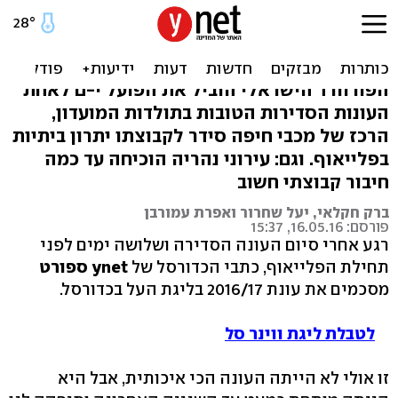
מצטייני העונה: מאליהו ועד
ורגאס
הפורוורד הישראלי הוביל את הפועל י-ם לאחת
העונות הסדירות הטובות בתולדות המועדון,
הרכז של מכבי חיפה סידר לקבוצתו יתרון ביתיות
בפלייאוף. וגם: עירוני נהריה הוכיחה עד כמה
חיבור קבוצתי חשוב
ברק חקלאי, יעל שחרור ואפרת עמורבן
פורסם: 16.05.16, 15:37
רגע אחרי סיום העונה הסדירה ושלושה ימים לפני
תחילת הפלייאוף, כתבי הכדורסל של
ynet ספורט
מסכמים את עונת 2016/17 בליגת העל בכדורסל.
לטבלת ליגת ווינר סל
זו אולי לא הייתה העונה הכי איכותית, אבל היא