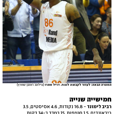
המטרה הבאה: לעזור לקבוצה לנצח. דריל מונרו
(צילום: ראובן שוורץ)
חמישייה שנייה
רביב לימונד
- 16.8 נקודות, 4.6 אסיסטים, 3.5
ריבאונדים, 1.5 חטיפות, 15 במדד ב-34 דקות.