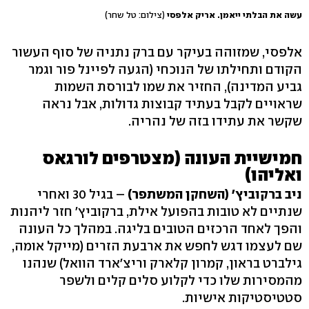
עשה את הבלתי ייאמן. אריק אלפסי
(צילום: טל שחר)
אלפסי, שמזוהה בעיקר עם ברק נתניה של סוף העשור
הקודם ותחילתו של הנוכחי (הגעה לפיינל פור וגמר
גביע המדינה), החזיר את שמו לבורסת השמות
שראויים לקבל בעתיד קבוצות גדולות, אבל נראה
שקשר את עתידו בזה של נהריה.
חמישיית העונה (מצטרפים לורגאס
ואליהו)
ניב ברקוביץ' (השחקן המשתפר)
– בגיל 30 ואחרי
שנתיים לא טובות בהפועל אילת, ברקוביץ' חזר ליהנות
והפך לאחד הרכזים הטובים בליגה. במהלך כל העונה
שם לעצמו דגש לחפש את ארבעת הזרים (מייקל אומה,
גילברט בראון, קמרון קלארק וריצ'ארד הוואל) שנהנו
מהמסירות שלו כדי לקלוע סלים קלים ולשפר
סטטיסטיקות אישיות.