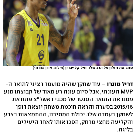
סחב את חולון על הגב שלו. וויל קלייבורן
(צילום: אורן אהרוני)
דריל מונרו
– עוד שחקן שהיה מועמד רציני לתואר ה-
MVP העונתי, אבל סיום עונה רע מאוד של קבוצתו מנע
ממנו את התואר. הסנטר של מכבי ראשל"צ פתח את
2015/16 בסערה והראה חוכמת משחק יוצאת דופן
לשחקן בעמדה שלו. יכולת המסירה, ההתמצאות בצבע
והקליעה מחצי מרחק, הפכו אותו לאחד היעילים
בליגה.