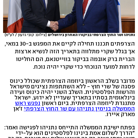
נתניהו ושר החוץ הצרפתי בביקורו האחרון בירושלים
(צילום: קובי גדעון / לע"מ)
הצרפתים תכננו תחילה לקיים את המפגש ב-30 במאי,
אך בגלל שקרי מתלווה בתאריך הזה לנשיא ארצות
הברית ברק אובמה בביקור בווייטנאם, הם החליטו
לדחות למועד הנוכחי כדי שקרי יהיה נוכח.
מדובר בשלב הראשון ביוזמה הצרפתית שכולל כינוס
פסגה של שרי חוץ - ללא השתתפות נציגים מישראל
והרשות הפלסטינית. השלב השני יהיה כינוס ועידה
בינלאומית בסתיו בתאריך שעדיין לא ידוע. ישראל
מתנגדת ליוזמה הצרפתית. ביום ראשון
נפגש ראש
הממשלה בנימין נתניהו עם שר החוץ הצרפתי
ז'אן
מארק איירו.
בפתח ישיבת הממשלה התייחס נתניהו לפגישה ואמר:
"הדרך לשלום אמת בינינו לפלסטינים הוא על-ידי