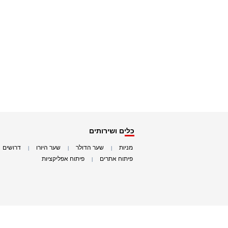
כלים ושירותים
מניות
שער הדולר
שער היורו
דרושים
|
|
|
|
פיתוח אתרים
פיתוח אפליקציות
|
|