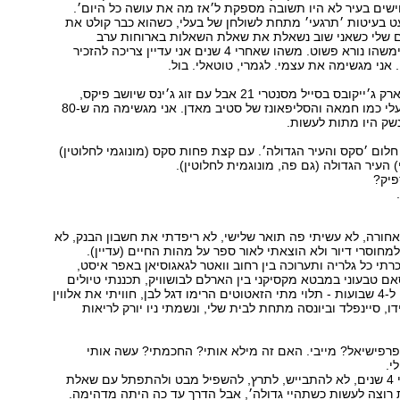
שים בעיר לא היו תשובה מספקת ל׳אז מה את עושה כל היום׳.
 בעיטות ׳תרגעי׳ מתחת לשולחן של בעלי, כשהוא כבר קולט את
ים שלי כשאני שוב נשאלת את שאלת השאלות בארוחות ערב
ישראליות, הבנתימשהו נורא פשוט. משהו שאחרי 4 שנים אני עדיין צריכה להזכיר
 אני מגשימה את עצמי. לגמרי, טוטאלי. בול.
לא עם חליפת מארק ג׳ייקובס בסייל מסנטרי 21 אבל עם זוג ג׳ינס שיושב פיקס,
סווטשרט שנמס עלי כמו חמאה והסליפאונז של סטיב מאדן. אני מגשימה מה ש-80
שק היו מתות לעשות.
לום ׳סקס והעיר הגדולה׳. עם קצת פחות סקס (מונוגמי לחלוטין)
 העיר הגדולה (גם פה, מונוגמית לחלוטין).
פיק?
ורה, לא עשיתי פה תואר שלישי, לא ריפדתי את חשבון הבנק, לא
מחוסרי דיור ולא הוצאתי לאור ספר על מהות החיים (עדיין).
רתי כל גלריה ותערוכה בין רחוב וואטר לגאגוסיאן באפר איסט,
ם טבעוני במבטא מקסיקני בין הארלם לבושוויק, תכננתי טיולים
שנעו בין שעתיים ל-4 שבועות - תלוי מתי הזאטוטים הרימו דגל לבן, חוויתי את אלווין
דו, סיינפלד וביונסה מתחת לבית שלי, ונשמתי ניו יורק לריאות
פרפישיאל? מייבי. האם זה מילא אותי? החכמתי? עשה אותי
י.
אז, אמנם לקח לי 4 שנים, לא להתבייש, לתרץ, להשפיל מבט ולהתפתל עם שאלת
רוצה לעשות כשתהיי גדולה׳, אבל הדרך עד כה היתה מדהימה.