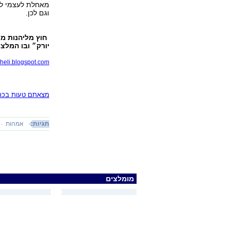
מאחלת לעצמי להמ
וגם לכן.
חוץ מליהנות מכ
יורק״ ובו המלצו
heli.blogspot.com/
מצאתם טעות בכתב
תגיות:
אמהות
מומלצים