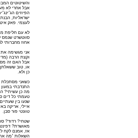
והשיטוטים המבוי
אבל אחרי לא מעט
הפיוזים הג׳ינג׳
לעצמי. פאק איט.
אחוז מחברותי לנ
אני מגשימה את ח
וקצת הרבה (מדי)
אבל האם זה מס
או, טוב ששאלתן.
כן ולא.
כשאני מסתכלת אח
התנדבתי במעון ל
מה כן עשיתי? הכ
טעמתי כל דים סא
איילי, אריקה באי
טוונטי פור סבן.
שטחי? רדוד? סו
מאושרת? דפינטל
השאלות ׳מה את 