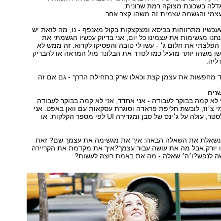
דלה בשכונת מצוקה רמת שרונית.
עצמי והגשמה עצמית זה משהו קצר אחר.
שעכשיו מתרווחות בכיסא ומצקצקות בקול מאנפף - נו, מה לזאת יש
נחנו מגשימות את עצמינו כל יום, אני בדיוק עכשיו הגשמתי את
הפלצתי את חלום ג׳ - עשו לי טובה והפסיקו לקרוא. זה ממש לא
שו משהו יותר מועיל כמו לסדר את הבלונד מול המראה או להבריק
ליה.
ד מחפשות את עצמן קצת וכאלו שרק בתחילת הדרך - גם אם זה
י לא קמה בבוקר לעבודה - אני אחדד, אני לא קמה בבוקר לעבודה
מי צ׳וז, לובשת חליפת פראדה וסוגרת עסקאות עם וואן באפט. אני
גם לא נועלת אולסטר, עולה על ג׳ינס של סבן ומגדירה UI לפי מספר הקלקות. או
י נשאלת את השאלה הבאה: איך את מגשימה את עצמך שם? זאת
ו יורק.אבל מה את עושה עבור עצמך?איך את מקדמת את הקריירה
 לנפש?ו׳ה׳ שאלה - מה את באמת רוצה לעשות?