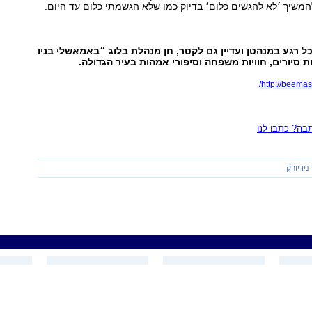
שיך ׳לא להגשים כלום׳ בדיוק כמו שלא הגשמתי כלום עד היום.
ל רגע במנהטן ועדיין גם לקטר, חן מנהלת בלוג ״באמאשלי בניו
ת סיורים, חוויות משפחה וסיפורי אמהות בעיר הגדולה.
http://beemas
ה? כתבו לנו
ניו יורק