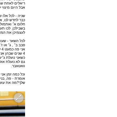
ריאלים לאחת שג
אבל היום מיצוי 
שניה - לכל אלו 
כבר לחדש לנו, א
חלום א׳ ואתמול 
בשבילכן. לכו תע
לעצמיכן את המד
לכל השאר - שעו
סבב ב׳ , ג׳ או ז’.
אני פה כמעט 4 שנים.
4 שנים שבהן אנ
כשאני נועלת ג׳י
וואטאבר.
וכל כמה זמן אנ
אומרת - פה, בני
שלך?מה את עושה