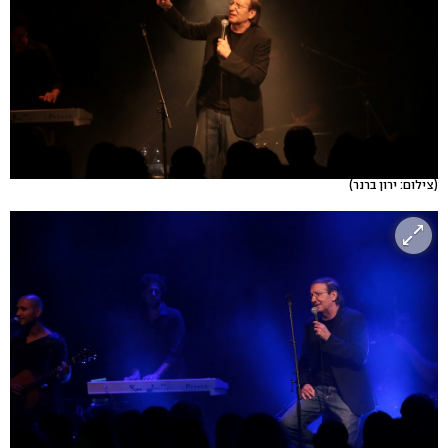
(צילום: ירון ברנר)