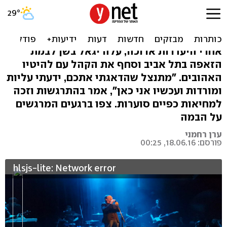
לראשונה מזה שנתיים, יגאל
בשן שב לבמה
אחרי היעדרות ארוכה, עלה יגאל בשן לבמת
הזאפה בתל אביב וסחף את הקהל עם להיטיו
האהובים. "מתנצל שהדאגתי אתכם, ידעתי עליות
ומורדות ועכשיו אני כאן", אמר בהתרגשות וזכה
למחיאות כפיים סוערות. צפו ברגעים המרגשים
על הבמה
ערן רחמני
פורסם: 18.06.16, 00:25
hlsjs-lite: Network error