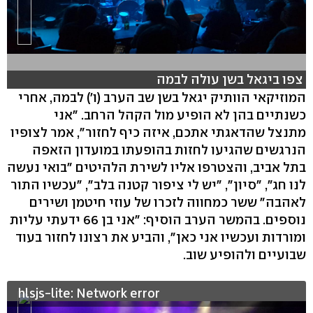
צפו ביגאל בשן עולה לבמה
המוזיקאי הוותיק יגאל בשן שב הערב (ו') לבמה, אחרי
כשנתיים בהן לא הופיע מול הקהל הרחב. "אני
מתנצל שהדאגתי אתכם, איזה כיף לחזור", אמר לצופיו
הנרגשים שהגיעו לחזות בהופעתו במועדון הזאפה
בתל אביב, והצטרפו אליו לשירת הלהיטים "בואי נעשה
לנו חג", "סיון", "יש לי ציפור קטנה בלב", "עכשיו התור
לאהבה" ששר כמחווה לזכרו של עוזי חיטמן ושירים
נוספים. בהמשר הערב הוסיף: "אני בן 66 ידעתי עליות
ומורדות ועכשיו אני כאן", והביע את רצונו לחזור בעוד
שבועיים ולהופיע שוב.
hlsjs-lite: Network error