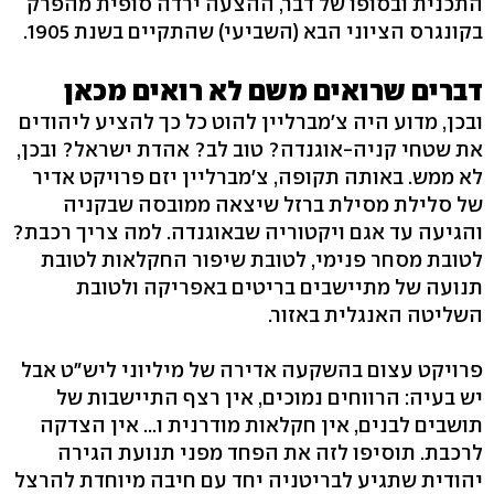
התכנית ובסופו של דבר, ההצעה ירדה סופית מהפרק
בקונגרס הציוני הבא (השביעי) שהתקיים בשנת 1905.
דברים שרואים משם לא רואים מכאן
ובכן, מדוע היה צ'מברליין להוט כל כך להציע ליהודים
את שטחי קניה-אוגנדה? טוב לב? אהדת ישראל? ובכן,
לא ממש. באותה תקופה, צ'מברליין יזם פרויקט אדיר
של סלילת מסילת ברזל שיצאה ממובסה שבקניה
והגיעה עד אגם ויקטוריה שבאוגנדה. למה צריך רכבת?
לטובת מסחר פנימי, לטובת שיפור החקלאות לטובת
תנועה של מתיישבים בריטים באפריקה ולטובת
השליטה האנגלית באזור.
פרויקט עצום בהשקעה אדירה של מיליוני ליש"ט אבל
יש בעיה: הרווחים נמוכים, אין רצף התיישבות של
תושבים לבנים, אין חקלאות מודרנית ו... אין הצדקה
לרכבת. תוסיפו לזה את הפחד מפני תנועת הגירה
יהודית שתגיע לבריטניה יחד עם חיבה מיוחדת להרצל