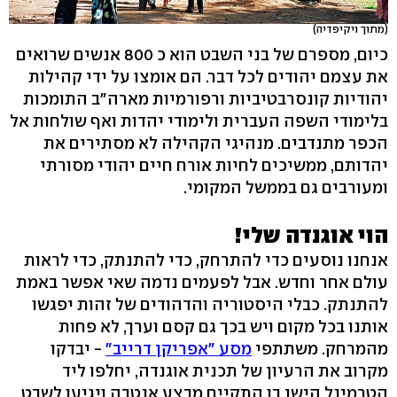
(מתוך ויקיפדיה)
כיום, מספרם של בני השבט הוא כ 800 אנשים שרואים
את עצמם יהודים לכל דבר. הם אומצו על ידי קהילות
יהודיות קונסרבטיביות ורפורמיות מארה"ב התומכות
בלימודי השפה העברית ולימודי יהדות ואף שולחות אל
הכפר מתנדבים. מנהיגי הקהילה לא מסתירים את
יהדותם, ממשיכים לחיות אורח חיים יהודי מסורתי
ומעורבים גם בממשל המקומי.
הוי אוגנדה שלי!
אנחנו נוסעים כדי להתרחק, כדי להתנתק, כדי לראות
עולם אחר וחדש. אבל לפעמים נדמה שאי אפשר באמת
להתנתק. כבלי היסטוריה והדהודים של זהות יפגשו
אותנו בכל מקום ויש בכך גם קסם וערך, לא פחות
מהמרחק. משתתפי
מסע "אפריקן דרייב"
- יבדקו
מקרוב את הרעיון של תכנית אוגנדה, יחלפו ליד
הטרמינל הישן בו התקיים מבצע אנטבה ויגיעו לשבט