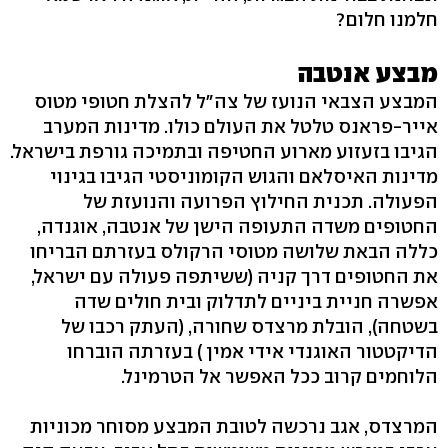
חלמנו חלום?
מבצע אנטבה
המבצע הצבאי הנועז של צה"ל להצלת חטופי מטוס
אייר-פראנס טלטל את העולם כולו. מדינות המערב
הגיבו בזעזוע מארוע החטיפה ובתמיכה גורפת בישראל.
מדינות האיסלאם והגוש הקומוניסטי הגיבו בגינוי
הפעולה. תכנית החילוץ הפרועה והנועזת של
החטופים משדה התעופה הישן של אנטבה, אוגנדה,
כללה הבאת שלושה מטוסי הרקולס בעזרתם הבריחו
את החטופים דרך קניה (ששיתפה פעולה עם ישראל,
אפשרה חניית ביניים לתדלוק ובית חולים שדה
בשטחה), הובלת מרצדס שחורה, (העתק רכבו של
הדיקטטור האוגנדי אידי אמין ) בעזרתה הוברחו
הלוחמים קרוב ככל האפשר אל הטרמינל.
המרצדס, אגב נרכשה לטובת המבצע מסוחר מכוניות