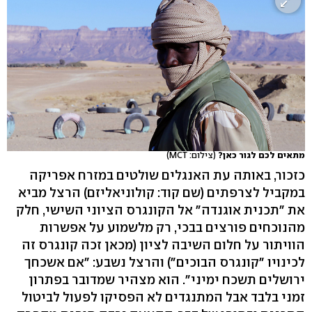
מתאים לכם לגור כאן?
(צילום: MCT)
כזכור, באותה עת האנגלים שולטים במזרח אפריקה
במקביל לצרפתים (שם קוד: קולוניאליזם) הרצל מביא
את "תכנית אוגנדה" אל הקונגרס הציוני השישי, חלק
מהנוכחים פורצים בבכי, רק מלשמוע על אפשרות
הוויתור על חלום השיבה לציון (מכאן זכה קונגרס זה
לכינויו "קונגרס הבוכים") והרצל נשבע: "אם אשכחך
ירושלים תשכח ימיני". הוא מצהיר שמדובר בפתרון
זמני בלבד אבל המתנגדים לא הפסיקו לפעול לביטול