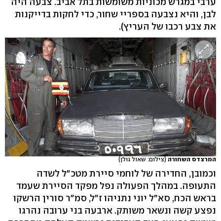
ערבי במגרש מכוניות משומשות בתל אביב. צבעה היה
לבן, והיא נצבעה בספריי שחור, כדי לחקות בדייקנות
את צבע רכבו של העריץ).
המרצדס השחורה
(צילום: שאול גולן)
וכמובן, החדירה של לוחמי סיירת מטכ"ל לשדה
התעופה. במהלך הפעולה נפל מפקד הסיירת שעמד
בראש הכח, סא"ל יוני נתניהו ז"ל, סמ"ר סורין הרשקו
נפצע קשה ונשאר משותק. ארבעה בני ערובה נהרגו