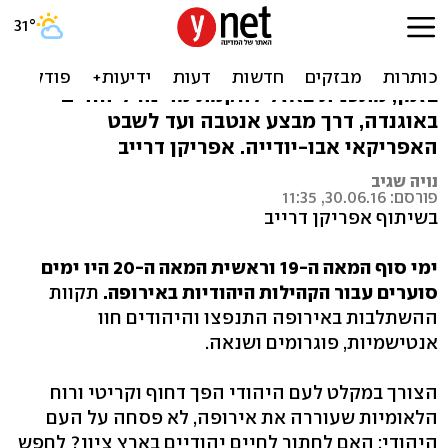
להיות עם חופשי באוגנדה
אז מה יש לנו לחפש באוגנדה? צאו איתנו למסע
בזמן, מתכנית באזל להקמת מדינה ליהודים
באוגנדה, דרך מבצע אנטבה ועד לשבט
האפריקאי אבו-יודייה. אפריקן דרייב
נויה שגיב
פורסם: 30.06.16, 11:35
בשיתוף אפריקן דרייב
ימי סוף המאה ה-19 וראשית המאה ה-20 היו ימים
סוערים עבור הקהילות היהודיות באירופה.
תקוות
ההשתלבות באירופה התנפצו והיהודים חוו
אנטישמיות, פוגרומים ושנאה.
הצורך במקלט לעם היהודי הפך דחוף וקריטי ורוח
הלאומיות שעוררה את אירופה, לא פסחה על העם
היהודי: האם לחתור לחיים יהודיים בארץ ציון? לחפש