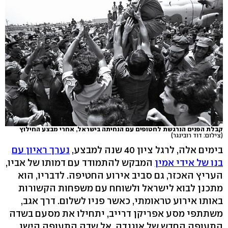
קבלת הפנים הנרגשת לחטופים עם הנחיתה בישראל, אחרי מבצע החילוץ
(צילום: דוד רובינגר)
בימים אלה, לרגל ציון 40 שנה למבצע,
נערך ראיון עם
בנו של אידי אמין
המבקש להתמודד עם דמותו של אביו,
העריץ האכזר, גם סביב אירוע החטיפה. לדבריו, הוא
מתכנן לבוא לישראל ולשוחח עם משפחות הקשורות
באותו אירוע טראומתי, כאשר פניו לשלום. דרך אגב,
משתתפי מסע אפריקן דרייב, יתחילו את מסעם בשדה
התעופה החדש של אוגנדה. אל שדה התעופה הישן