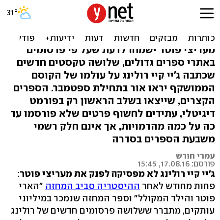
הפתעה: שלושה ספרי הארי
פוטר חדשים ייצאו בקרוב
מעריצי פוטר ישמחו לדעת שעל פי פרסומים
באתרי ספרים גדולים, שלושה טקסטים חדשים
שכתבה ג'יי קיי רולינג על עולמו של הקוסם
הממושקף יראו אור בתחילת ספטמבר. הספרים
הקצרים, שייצאו בשלב הראשון רק בפורמט
דיגיטלי, עתידים לחשוף פרטים שלא פורסמו עד
כה על כמה מהדמויות, אך אינם חלק רשמי
משבעת הספרים בסדרה
עמרי חורש
פורסם: 17.08.16, 15:45
ג'יי קיי רולינג לא מפסיקה לפנק את מעריצי פוטר
:
פחות מחודש לאחר
ההיסטריה סביב המחזה
"הארי
פוטר והילד המקולל" וספר המחזה שנמכר במיליוני
עותקים, מתברר ששלושה פרסומים חדשים של רולינג