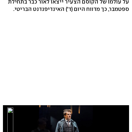
על עולמו של הקוסם הצעיר ייצאו לאור כבר בתחילת
ספטמבר, כך מדווח היום (ד') האינדיפנדנט הבריטי.