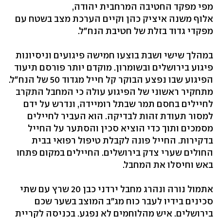
מפי מפקד החטיבה המרחבית יהודה,
אלוף משנה איציק כהן וקיים הערכת מצב בשטח עם
מפקדי גדוד בזלת של חטיבת הנח"ל.
במהלך שישי ושבת בוצעו חמישה פיגועים וניסיונות
פיגוע בירושלים ובשומרון. מוקדם יותר פורסם תיעוד
הפיגוע שבו נפצע הבוקר קל חייל מגדוד 50 של הנח"ל.
מתחקיר ראשוני של הפיגוע עולה כי המחבל התקרב
לחיילים בחסם תמר שבתל רומיידה, ונדרש על ידם
למסור תעודת זהות לבדיקה. הוא העביר לחיילים
מסמכים ותוך כדי הוציא סכין והסתער על החייל
בדקירות. החייל פונה לקבלת טיפול רפואי בבית
החולים שערי צדק בירושלים. החיילים במקום פתחו
באש וחיסלו את המחבל.
אתמול נורה ונהרג מחבל ירדני כבן 20 שרץ עם שתי
סכינים בידיו לעבר כוח מג"ב המוצב בשער שכם
בירושלים. איש מהלוחמים לא נפגע. בכניסה לקריית