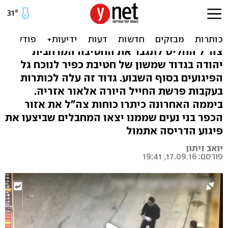
תגבור עקב הפיגועים: גדוד
נוסף מגיע לחברון
צה"ל החליט לתגבר את החטיבה המרחבית
יהודה בגדוד שמשון של חטיבת כפיר לנוכח גל
הפיגועים בסוף השבוע. גדוד זה עלה לכותרות
בעקבות פרשת החייל היורה אלאור אזריה.
ביממה האחרונה כיתרו כוחות צה"ל את אזור
הכפר בני נעים שממנו יצאו המחבלים שביצעו את
פיגוע הדריסה אתמול
יואב זיתון
פורסם: 17.09.16, 19:41