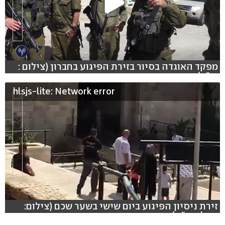
מפקד האוגדה בסיור בזירת הפיגוע בחברון (צילום :
דו"צ)
hlsjs-lite: Network error
זירת ניסיון הפיגוע ביום שישי בשער שכם (צילום:
הצלה יו"ש)