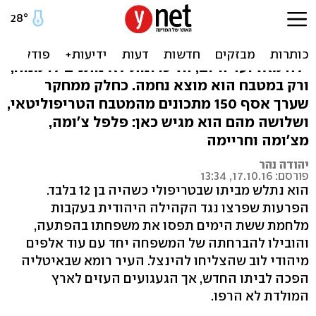
טעמים מטריפולי: 3 מתכונים
עמוס גואטה נולד בטריפולי וגורש מביתו כשהיה
ילד. מאז ועד היום, הזיכרונות לא נותנים לו מנוח,
ורק במטבח הוא מוצא נחמה. כחלק ממחקר
שערך אסף 150 מתכונים מהמטבח הטריפוליטאי,
ושלושה מהם הוא מגיש כאן: פלפל צ'ומה,
מצ'ומה וחריימה
יהודה נהר
פורסם: 17.10.16, 13:34
הוא נתלש מביתו שבטריפולי כשהיה בן 12 בלבד.
הפרעות שפרצו נגד הקהילה היהודית בעקבות
מלחמת ששת הימים תפסו את משפחתו בהפתעה,
והובילו להברחתה של המשפחה יחד עם עוד אלפים
מיהודי לוב שהצליחו להינצל. העיר רומא שבאיטליה
הפכה לביתו החדש, אך הגעגועים העזים לארץ
המולדת לא הרפו.