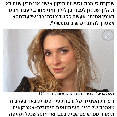
שיקרה לי מכול ולעשות תיקון אישי. אני מבין שזה לא
תהליך שניתן לעבור בן לילה ואני מחויב לעבור אותו
באופן אמיתי. אעשה כל שביכולתי כדי שלעולם לא
אצטרך להתבייש שוב במעשיי".
דניאל ברין. "רמז שהיה רוצה להכניס אותי להריון"
( )
העדות השנייה של עובדת ג'יי-סטריט באה בעקבות
מאמרה של ברין. העיתונאית היהודית-אמריקאית
תיארה מפגש עם שביט בפברואר 2014 שכלל תקיפה