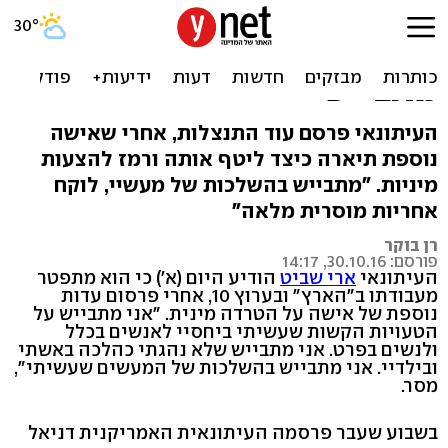
ארי שביט מתפטר מ"הארץ":
"לקיתי בעיוורון, אני
מתבייש"
העיתונאי פרסם עוד התנצלות, אחרי שאישה
נוספת תיארה כיצד ליטף אותה ורמז להצעות
מיניות. "מתבייש בהשלכות של מעשיי, לוקח
אחריות מוסרית מלאה"
רן בוקר
פורסם: 30.10.16, 14:17
העיתונאי
ארי שביט
הודיע היום (א') כי הוא מתפטר
מעבודתו ב"הארץ" ובערוץ 10, אחרי פרסום עדות
נוספת של אישה על הטרדה מינית. "אני מתבייש על
הטעויות הקשות שעשיתי ביחסיי לאנשים בכלל
ולנשים בפרט. אני מתבייש שלא נהגתי כהלכה באשתי
ובילדיי. אני מתבייש בהשלכות של המעשים שעשיתי",
מסר.
בשבוע שעבר פרסמה העיתונאית האמריקנית דניאל