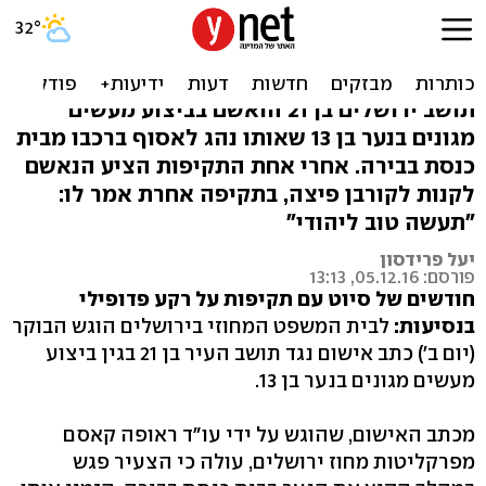
הסיע בן 13 מבית כנסת - ותקף
מינית
תושב ירושלים בן 21 הואשם בביצוע מעשים
מגונים בנער בן 13 שאותו נהג לאסוף ברכבו מבית
כנסת בבירה. אחרי אחת התקיפות הציע הנאשם
לקנות לקורבן פיצה, בתקיפה אחרת אמר לו:
"תעשה טוב ליהודי"
יעל פרידסון
פורסם: 05.12.16, 13:13
חודשים של סיוט עם תקיפות על רקע פדופילי
בנסיעות:
לבית המשפט המחוזי בירושלים הוגש הבוקר
(יום ב') כתב אישום נגד תושב העיר בן 21 בגין ביצוע
מעשים מגונים בנער בן 13.
מכתב האישום, שהוגש על ידי עו"ד ראופה קאסם
מפרקליטות מחוז ירושלים, עולה כי הצעיר פגש