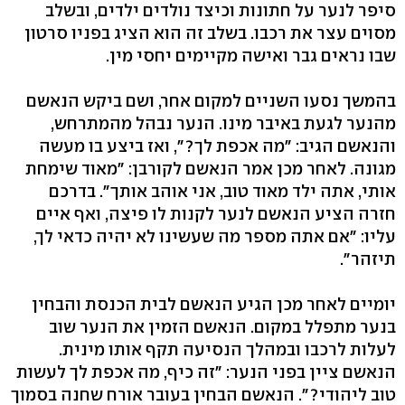
סיפר לנער על חתונות וכיצד נולדים ילדים, ובשלב
מסוים עצר את רכבו. בשלב זה הוא הציג בפניו סרטון
שבו נראים גבר ואישה מקיימים יחסי מין.
בהמשך נסעו השניים למקום אחר, ושם ביקש הנאשם
מהנער לגעת באיבר מינו. הנער נבהל מהמתרחש,
והנאשם הגיב: "מה אכפת לך?", ואז ביצע בו מעשה
מגונה. לאחר מכן אמר הנאשם לקורבן: "מאוד שימחת
אותי, אתה ילד מאוד טוב, אני אוהב אותך". בדרכם
חזרה הציע הנאשם לנער לקנות לו פיצה, ואף איים
עליו: "אם אתה מספר מה שעשינו לא יהיה כדאי לך,
תיזהר".
יומיים לאחר מכן הגיע הנאשם לבית הכנסת והבחין
בנער מתפלל במקום. הנאשם הזמין את הנער שוב
לעלות לרכבו ובמהלך הנסיעה תקף אותו מינית.
הנאשם ציין בפני הנער: "זה כיף, מה אכפת לך לעשות
טוב ליהודי?". הנאשם הבחין בעובר אורח שחנה בסמוך