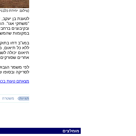
(צילום: יחידת כלבני
לטענת בן יעקב, 
"משחקי אגו". הו
ובקיבוצים ברחבי
במקומות שהמשט
במג"ב דחו בתוקף
ללא כל תיאום, מ
תיאום יכולה לשב
אחרים שסורקים
לפי משמר הגבול,
לסריקה ובסופו ש
מצאתם טעות בכתב
תגיות:
משטרה
מומלצים