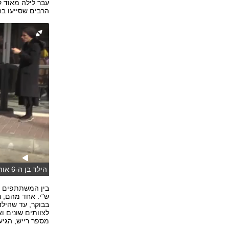
עבר לילה מאוד ק
הרבים שסייעו בח
הילד בן ה-6 אותר והושב למשפחתו (צילום: אלי מנדלבאום ומשטרת ישראל)
בין המשתתפים ב
ש"י. אחד מהם, נ
בבוקר, עד שהיל
לצוותים שונים ו
מספר רייש, הגיע