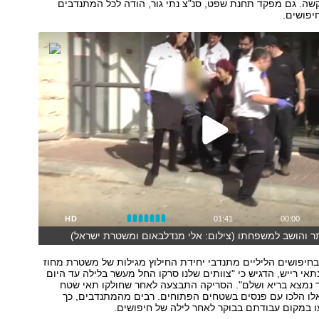
שה. גם מפקד תחנת שפט, סנ"צ נתי גור, הודה לכל המתנדבים
יפושים.
HD
01:41
00:00
חיפושים הליליים מתנדבי יחידת החילוץ מגילות של משטרת מחוז
תאי רייש, הדגיש כי "צוותים שלנו סרקו החל מעשר בלילה עד היום
ד נמצא בריא ושלם". הסריקה התבצעה לאחר שחולקו תאי שטח
אלו הלכו עם פנסים בשטחים הפתוחים. רבים מהמתנדבים, כך
ו במקום עבודתם בבוקר לאחר לילה של חיפושים.