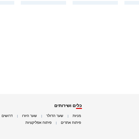
כלים ושירותים
מניות
שער הדולר
שער היורו
דרושים
|
|
|
|
פיתוח אתרים
פיתוח אפליקציות
|
|