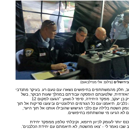
בירושלים
(צילום: אלי מנדלבאום)
ב, חלק מהמשתתפים בחיפושים נשארו עם טעם רע. בעיקר מתנדבי
האזרחית, שלטענתם הופסקה עבודתם במהלך שעות הבוקר, בשל
"משחקי אגו". מייק בן יעקב, מפקד היחידה, סיפר ל-ynet: "הגענו למקום 12
לבים, תיאמנו עם כל הגורמים הרלוונטיים וביצענו סריקות אל תוך
עומק השטח בלילה עם כלבי הגישוש שהובילו אותנו אל תוך היער,
 לא הגיעו מי שהשתתפו בחיפושים.
כנס יותר לעומק לכיוון חיזמא, וקיבלתי טלפון ממפקד יחידת
 שבו נאמר לי - 'צאו מהשטח, לא תיאמתם עם יחידת הכלבנים'.