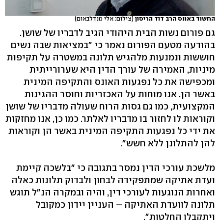
החשוד באונס הרב דוד הריסון
(צילום: אלי מנדלבאום)
גם פורום נשות הבית היהודי הגיב לדבריו של שושן.
בהודעה מטעם הפורום נאמר כי "במציאות שבה נשים
חוששות ונמנעות מלהגיש תלונה במשטרה על תקיפות
מיניות, האמירה של עורך הדין היא שערורייתית
ומכפישה את כל נפגעות האונס והתקיפה המינית
באשר הן. אנו מוחות על האכזריות וחוסר ההגינות
המקצועית, כמו גם גסות הרוח שעולה מדבריו של שושן
וקוראות לו לחזור בו מדבריו לאלתר. כמו כן, אנו מחזקות
את ידי כל נפגעות התקיפה המינית באשר הן וקוראות
להן להתלונן ללא חשש".
מלשכת עורכי הדין נמסר בתגובה כי "בלשכה קיימת
ועדת אתיקה שמתפקידה לבחון ולבדוק תלונות כאלה
ואחרות הנוגעות לעורכי דין, והיה ובמקרה הנ"ל תוגש
תלונה לוועדת האתיקה – העניין יידון כמקובל
ויתקבלו החלטות".