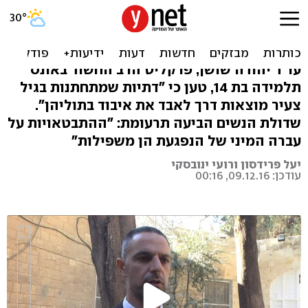
נשים נגד עוה"ד שתהה אם
"מתלוננת הייתה בתולה"
עו"ד יהודה שושן, פרקליט הרב החשוד באונס
תלמידה בת 14, טען כי "דתיות שמתחתנות בגיל
צעיר מוצאות דרך לאבד את איבוד בתוליהן".
שדולת הנשים הביעה תרעומת: "ההתבטאויות על
עברה המיני של הנפגעת הן משפילות"
יעל פרידסון ורועי ינובסקי
עודכן: 09.12.16, 00:16