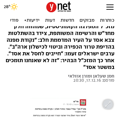
ההתבטאות שהרגיזה את
המגזר הערבי
מזכ"ל המפלגה הקומוניסטית, שמהווה חלק
מחד"ש והרשימה המשותפת, צידד בהשתלטות
צבא אסד על העיר המדממת חלב: "נקודת מפנה
בהדיפת טרור הכפירה וביטוי לכישלון ארה"ב".
ערבים ישראלים זעמו: "חייבים לחסל את אסד".
אחר כך המזכ"ל הבהיר: "זה לא שאנחנו תומכים
במשטר אסד"
חסן שעלאן ומורן אזולאי
פורסם: 17.12.16, 20:30