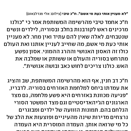
"לא מעניין אותי כעת מי אשם". ח"כ טיבי
(צילום: אלי מנדלבאום)
ח"כ אחמד טיבי מהרשימה המשותפת אמר כי "כולנו
מרכינים ראש לקורבנות בחלב ובסוריה, לילדים ונשים
שנטבחים. לאלה שאין להם עתיד ואין מחר. לא מעניין
אותי כעת מי אשם, מה שחייב לעניין אותנו ואת העולם
כולו זה האסון האנושי וההרג ההמוני. אסון נפשע
מתרחש בסוריה והעולם או ששותק או שמלבה את
האש. כולנו צריכים לחוש כאב ובושה אנושית".
ח"כ דב חנין, אף הוא מהרשימה המשותפת, שב והציג
את עמדתו ביחס למלחמת האזרחים בסוריה. לדבריו,
"פגיעה מכוונת באזרחים היא פשע מלחמה, גם מצד
הארגונים הג'יהאדיסטיים וגם מצד המשטר הסורי
הנלחם בהם. תמונות הזוועה של ילדים ומבוגרים
נרצחים מדירות שינה מהעיניים ופוצעות את הלב של
כל מי שרואה אותן. העמדה המוסרית היא העמדה