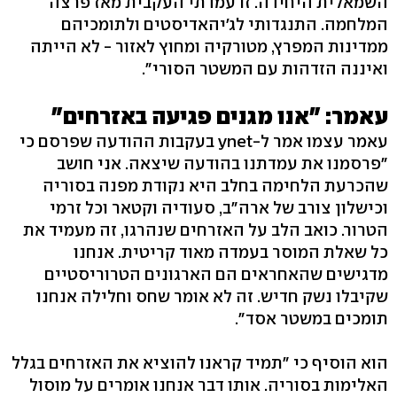
השמאלית היחידה. זו עמדתי העקבית מאז פרצה
המלחמה. התנגדותי לג'יהאדיסטים ולתומכיהם
ממדינות המפרץ, מטורקיה ומחוץ לאזור - לא הייתה
ואיננה הזדהות עם המשטר הסורי".
עאמר: "אנו מגנים פגיעה באזרחים"
עאמר עצמו אמר ל-ynet בעקבות ההודעה שפרסם כי
"פרסמנו את עמדתנו בהודעה שיצאה. אני חושב
שהכרעת הלחימה בחלב היא נקודת מפנה בסוריה
וכישלון צורב של ארה"ב, סעודיה וקטאר וכל זרמי
הטרור. כואב הלב על האזרחים שנהרגו, זה מעמיד את
כל שאלת המוסר בעמדה מאוד קריטית. אנחנו
מדגישים שהאחראים הם הארגונים הטרוריסטיים
שקיבלו נשק חדיש. זה לא אומר שחס וחלילה אנחנו
תומכים במשטר אסד".
הוא הוסיף כי "תמיד קראנו להוציא את האזרחים בגלל
האלימות בסוריה. אותו דבר אנחנו אומרים על מוסול