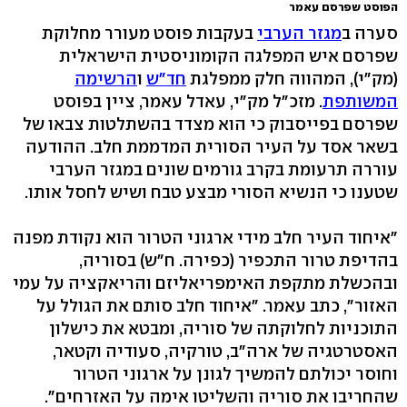
הפוסט שפרסם עאמר
סערה ב
מגזר הערבי
בעקבות פוסט מעורר מחלוקת
שפרסם איש המפלגה הקומוניסטית הישראלית
(מק"י), המהווה חלק ממפלגת
חד"ש
ו
הרשימה
המשותפת
. מזכ"ל מק"י, עאדל עאמר, ציין בפוסט
שפרסם בפייסבוק כי הוא מצדד בהשתלטות צבאו של
בשאר אסד על העיר הסורית המדממת חלב. ההודעה
עוררה תרעומת בקרב גורמים שונים במגזר הערבי
שטענו כי הנשיא הסורי מבצע טבח ושיש לחסל אותו.
"איחוד העיר חלב מידי ארגוני הטרור הוא נקודת מפנה
בהדיפת טרור התכפיר (כפירה. ח"ש) בסוריה,
ובהכשלת מתקפת האימפריאליזם והריאקציה על עמי
האזור", כתב עאמר. "איחוד חלב סותם את הגולל על
התוכניות לחלוקתה של סוריה, ומבטא את כישלון
האסטרטגיה של ארה"ב, טורקיה, סעודיה וקטאר,
וחוסר יכולתם להמשיך לגונן על ארגוני הטרור
שהחריבו את סוריה והשליטו אימה על האזרחים".