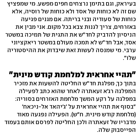
בעיראק, וגם בתימן נרצחים חפים מפשע. מי שמפציץ
שם זה לא כוחות של אסד ולא כוחות של רוסיה, אלא
כוחות של סעודיה ובני בריתה. אם מגנים פגיעה
באזרחים, צריך לגנות צבא בכל מקום. אני מבין את
הניסיון להדביק לחד"ש את התגית של תמיכה במשטר
אסד, אבל חד"ש לא תמכה מעולם במשטר ריאקציוני
ערבי. מי שמנסה לעשות זאת שיבדוק את ההיסטוריה
שלו".
"תהיי אחראית למלחמת קודש מינית"
בתוך כך, מפלגת חד"ש החליטה להשעות את מזכיר
המפלגה רג'א זעאתרה לאחר שהוא כתב לפעילה
במפלגה על רקע המשך מלחמת האזרחים בסוריה:
"בסוף את תהיי אחראית על 'ג'יהאד אל-ניכאח'
(מלחמת קודש מינית. ח"ש). הפעילה נפגעה מאוד
מדבריו של זעאתרה ולכן החליטה לפרסם אותם בעמוד
הפייסבוק שלה.