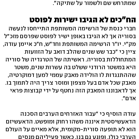
שמתרחש שם ולשמור על שתיקה".
הח"כים לא הגיבו ישירות לפוסט
חברי כנסת של הרשימה המשותפת התייחסו לנעשה
בסוריה אך לא הגיבו באופן ישיר לפוסט שפרסם מזכ"ל
מק"י. יו"ר הרשימה המשותפת וחד"ש, ח"כ איימן עודה,
ציין כי "כבר שש שנים שהלב דואב על הזוועות
המתחוללות בסוריה. ראשיתה של הטרגדיה של סוריה
היא במשטר הרודני ששלט בה עשרות שנים, משטר
שההתנגדות לו הולידה מאבק עממי למען דמוקרטיה,
מאבק שכל אדם בעל מצפון ומוסר צריך היה לתמוך בו.
אך לדאבוננו המאבק הזה נחטף על ידי קבוצות פראי
אדם".
עודה הוסיף כי "עבור האזרחים הערבים הסכנה
הדאעשיסטית איננה משהו רחוק ומופשט. הדאעשיזם
הוא לא תופעה סורית-מקומית, אלא מאיים על העולם
הערבי כולו, ופוגע גם בנו, כאשר פעיליהם מנסים