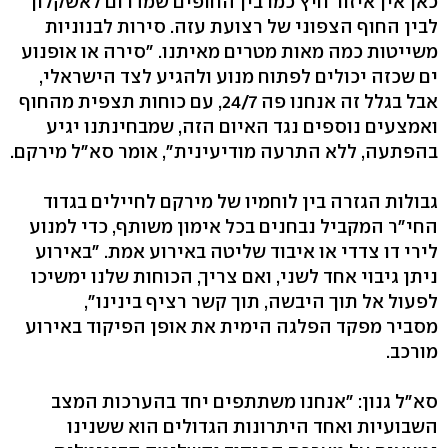
כאן אין איזור חיץ כמו בין החופים שמדרום לאשקלון
לבין החוף הצפוני של רצועת עזה. סירות לבנוניות
משייטות כמה מאות מטרים מאיתנו. "סירה או אופנוע
ים שכזה יכולים לפתוח מנוע ולהגיע לצד הישראלי,
אבל בגלל זה אנחנו פה 24/7, עם כוחות תצפית מהחוף
ואמצעים נוספים נגד האיום הזה, שמבחינתנו יגיע
בהפתעה, ללא התרעה מודיעינית", אומר סא"ל מירקם.
גבולות הגזרה בין לוחמיו של מירקם לחיילים בגדוד
החי"ר המקביל נבחנים בכל אימון משותף, כדי למנוע
לירי דו צדדי או איבוד שליטה באירוע אמת. "באירוע
ניתן גיבוי אחד לשני, ואם צריך, הכוחות שלנו ימשיכו
לפעול אל תוך היבשה, תוך קשר רציף בינינו",
מסביר מפקד הפלגה הימית את אופן הפיקוד באירוע
מורכב.
סא"ל גנון: "אנחנו משתתפים יחד בהערכות המצב
השבועיות ואחד היתרונות הגדולים הוא ששנינו