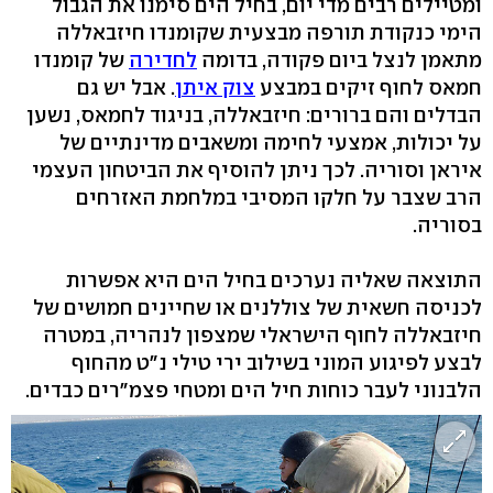
ומטיילים רבים מדי יום, בחיל הים סימנו את הגבול
הימי כנקודת תורפה מבצעית שקומנדו חיזבאללה
מתאמן לנצל ביום פקודה, בדומה
לחדירה
של קומנדו
חמאס לחוף זיקים במבצע
צוק איתן
. אבל יש גם
הבדלים והם ברורים: חיזבאללה, בניגוד לחמאס, נשען
על יכולות, אמצעי לחימה ומשאבים מדינתיים של
איראן וסוריה. לכך ניתן להוסיף את הביטחון העצמי
הרב שצבר על חלקו המסיבי במלחמת האזרחים
בסוריה.
התוצאה שאליה נערכים בחיל הים היא אפשרות
לכניסה חשאית של צוללנים או שחיינים חמושים של
חיזבאללה לחוף הישראלי שמצפון לנהריה, במטרה
לבצע לפיגוע המוני בשילוב ירי טילי נ"ט מהחוף
הלבנוני לעבר כוחות חיל הים ומטחי פצמ"רים כבדים.