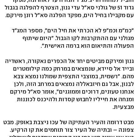
גדוד 51 של גולני סא"ל עדי גנון, הצטרף להפלגה בגבול
עם מקבילו בחיל הים, מפקד הפלגה סא"ל רונן מירקם.
"כמ"מ וכמ"פ לא הכרתי את חיל הים", מספר המג"ד
מגולני עם ההתקרבות לקו הגבול. "היום שיתוף
הפעולה והתיאום הוא ברמה האישית".
גנון ומירקם מביטים יחד אל הכפרים נאקורה, ראשדיה
ובייד אל סיידא, שנמצאים במרחק כמה קילומטרים
מהם. "רשמית, במוצבי התצפית שמולנו נמצא צבא
לבנון, אבל גם חיזבאללה נמצאים במרחב הזה, ולכן
אנחנו טעונים, דרוכים וממוגנים", אומר סא"ל מירקם
ומנחה את חייליו לחבוש קסדות ולהיכנס לכוננות
מבצעית.
מבט דרומה והעיר העתיקה של עכו ניצבת באופק. מבט
צפונה – ובתיה של העיר צור תוחמים את קו הרקיע.