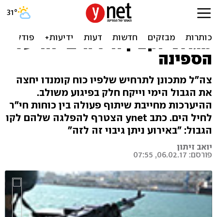
מתכוננים לחדירה של
חיזבאללה מכיוון הים: מג"ד
מגולני וקצין חיל הים יחד על
הספינה
צה"ל מתכונן לתרחיש שלפיו כוח קומנדו יחצה
את הגבול הימי וייקח חלק בפיגוע משולב.
ההיערכות מחייבת שיתוף פעולה בין כוחות חי"ר
לחיל הים. כתב ynet הצטרף להפלגה שלהם לקו
הגבול: "באירוע ניתן גיבוי זה לזה"
יואב זיתון
פורסם: 06.02.17, 07:55