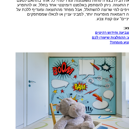
את הבית בצורה פחות משעממת ומרדימה? כל אחד בהתאם לטעם
 התעוזה. ניתן להסתפק באלמנט דומיננטי אחד בחלל, או להתפרע
טיפים למי שרוצה להשתולל, אבל מפחד מהתוצאה ומעדיף ללכת על
ה דוגמאות מופרעות יותר, למביני עניין או לכאלו שמסתפקים
יים" עם קצת צבע.
א:
ביעה וחידוש רהיטים
: ההמלצות שיעזרו לכם
צוע מומחה?