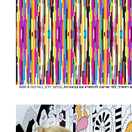
 ראשיד, למי שרוצה להתפרע עם צבעוניות.
(צילום: יח"צ, באדיבות Wall &