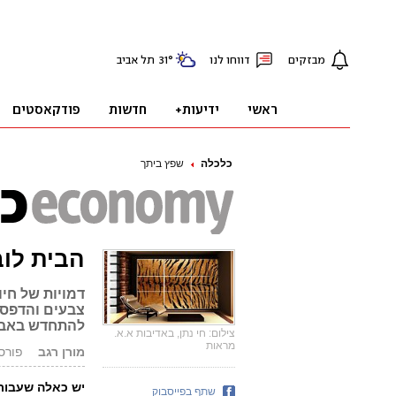
כלכלה
שפץ ביתך
הבית לוב
דמויות של חי
צבעים והדפסי
להתחדש באביב
צילום: חי נתן, באדיבות א.א.
מראות
מורן רגב
פורסם: .03.17
יש כאלה שעבורם 
שתף בפייסבוק