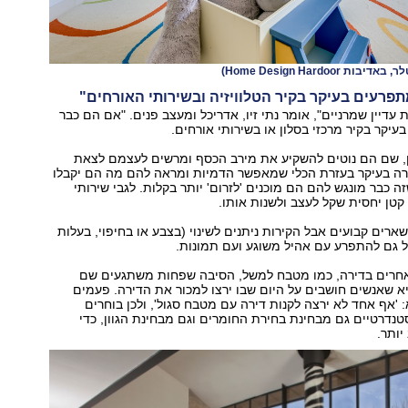
 Home Design Hardoor)
פרעים בעיקר בקיר הטלוויזיה ובשירותי האורחים"
עדיין שמרניים", אומר נתי זיו, אדריכל ומעצב פנים. "אם הם כבר
עיקר בקיר מרכזי בסלון או בשירותי אורחים.
ון, שם הם נוטים להשקיע את מירב הכסף ומרשים לעצמם לצאת
רה בעיקר בעזרת הכלי שמאפשר הדמיות ומראה להם מה הם יקבלו
זה כבר מונגש להם הם מוכנים 'לזרום' יותר בקלות. לגבי שירותי
 קטן יחסית שקל לעצב ולשנות אותו.
שארים קבועים אבל הקירות ניתנים לשינוי (בצבע או בחיפוי, בעלות
ל גם להתפרע עם אהיל משוגע ועם תמונות.
אחרים בדירה, כמו מטבח למשל, הסיבה שפחות משתגעים שם
א שאנשים חושבים על היום שבו ירצו למכור את הדירה. פעמים
 'אף אחד לא ירצה לקנות דירה עם מטבח סגול', ולכן בוחרים
נדרטיים גם מבחינת בחירת החומרים וגם מבחינת הגוון, כדי
יותר.