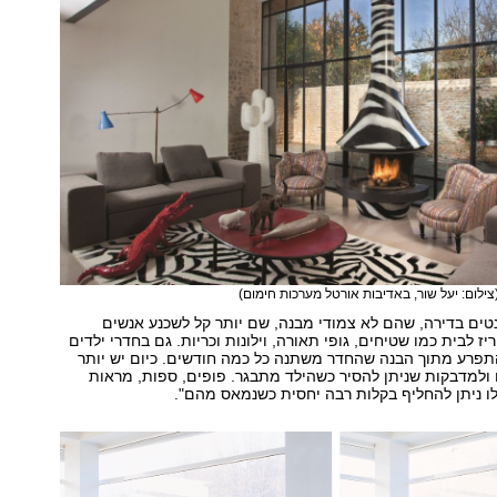
צילום: יעל שור, באדיבות אורטל מערכות חימום)
טים בדירה, שהם לא צמודי מבנה, שם יותר קל לשכנע אנשים
 לבית כמו שטיחים, גופי תאורה, וילונות וכריות. גם בחדרי ילדים
התפרע מתוך הבנה שהחדר משתנה כל כמה חודשים. כיום יש יותר
ולמדבקות שניתן להסיר כשהילד מתבגר. פופים, ספות, מראות
ו ניתן להחליף בקלות רבה יחסית כשנמאס מהם".