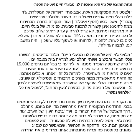
חת המוצא של ג'וי היא שאכפת לנו מבעלי חיים
(עטיפת הספר)
ק ולצטט את הפסקאות האלה. אצבעותיי רועדות על המקלדת. ג'וי
לת בעלי חיים אחרים שאצל רובנו תעורר חלחלה: עכבישים
מבודי), אשכי כבש (חטיף איסלנדי) ועוד. הנקודה ברורה: הבחירות
ממה להימנע אינן קשורות לתכונה טבעית, פנימית, של בעלי חיים.
ות מתרבות ומחינוך. לא צריך להרחיק עד קוריאה: שלום עליכם
תיאר את גורלו של כלב בעיירה יהודית במאה ה־19. אמנם לא אוכלים אותו (הוא לא
ים בו קשות: "להכותו, לדחותו או לשפוך עליו שופכין - היה נחשב
עט למצווה גדולה".
לאני ג'וי היא ש"אכפת לנו מבעלי חיים". מלבד סדיסטים, "משהו
כלי הבשר והביצים ושותי החלב ינוע למראה בית מטבחיים",
למשמע זעקות של פרה שתינוקה הופרד ממנה, או לידיעה כי בכל יום נגרסים 15,000
 תעשיית הביצים הישראלית. "עוד לא ראיתי אדם אחד שאינו
ים לו מראות מן השחיטה". ולמרות כל זה, "אנחנו אוכלים אותם".
 הזאת מתאפשרת מכוח מערכים תרבותיים ופסיכולוגיים שונים,
רה מפורטת. הכלי העיקרי של המערכת שמאפשרת לאנשים לצרוך
- ובלשונה של חביבה פדיה, בספרה 'בעין החתול', "לאכול את כל
"אִלחוש נפשי".
 מקומית, כמו בעת עקירת שן: אנחנו מרדימים חלק בנפש ונוגסים
בכי. ההרדמה המקומית הזאת מתרחשת מדי יום ביומו, מהחלב
דרך השניצל של ארוחת הצהריים, ועד "ביצת העין" של הערב. עוד
מה מקומיות, עד שכבר לא ברור מה ער ומה רדום בנפש הלועסת.
ירה ג'וי - פסיכולוגית חברתית ופעילה טבעונית - הוא לפעמים
 מנגנון הגנה, כמו הדחקה או הכחשה, שמאפשר לנו לנסוע
 מוגנים בקופסת פח וכרית מתנפחת. אנחנו מרדימים את החרדה