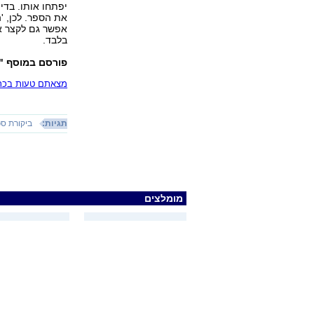
יפתחו אותו. בדי
את הספר. לכן, '
אפשר גם לקצר את
בלבד.
פורסם במוסף "7 לילות" של ידיעות אחרונות"
מצאתם טעות בכתב
תגיות:
ביקורת ספ
מומלצים