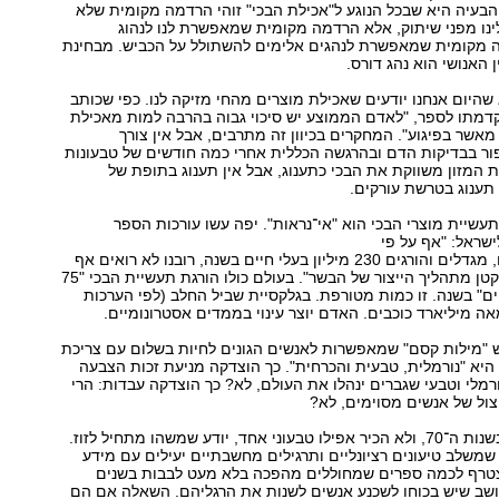
 הבעיה היא שבכל הנוגע ל"אכילת הבכי" זוהי הרדמה מקומית שלא
נו מפני שיתוק, אלא הרדמה מקומית שמאפשרת לנו לנהוג
 מקומית שמאפשרת לנהגים אלימים להשתולל על הכביש. מבחינת
 האנושי הוא נהג דורס.
שהיום אנחנו יודעים שאכילת מוצרים מהחי מזיקה לנו. כפי שכותב
קדמתו לספר, "לאדם הממוצע יש סיכוי גבוה בהרבה למות מאכילת
מאשר בפיגוע". המחקרים בכיוון זה מתרבים, אבל אין צורך
ור בבדיקות הדם ובהרגשה הכללית אחרי כמה חודשים של טבעונות
ת המזון משווקת את הבכי כתענוג, אבל אין תענוג בתופת של
 תענוג בטרשת עורקים.
תעשיית מוצרי הבכי הוא "אי־נראות". יפה עשו עורכות הספר
שראל: "אף על פי
שבישראל מַרְבּים, מגדלים והורגים 230 מיליון בעלי חיים בשנה, רובנו לא רואים אף
פעם אפילו חלק קטן מתהליך הייצור של הבשר". בעולם כולו הורגת תעשיית הבכי "75
ים" בשנה. זו כמות מטורפת. בגלקסיית שביל החלב (לפי הערכות
ה מיליארד כוכבים. האדם יוצר עינוי בממדים אסטרונומיים.
ש "מילות קסם" שמאפשרות לאנשים הגונים לחיות בשלום עם צריכת
 היא "נורמלית, טבעית והכרחית". כך הוצדקה מניעת זכות הצבעה
ורמלי וטבעי שגברים ינהלו את העולם, לא? כך הוצדקה עבדות: הרי
צול של אנשים מסוימים, לא?
מי שגדל כמוני, בשנות ה־70, ולא הכיר אפילו טבעוני אחד, יודע שמשהו מתחיל לזוז.
שמשלב טיעונים רציונליים ותרגילים מחשבתיים יעילים עם מידע
צטרף לכמה ספרים שמחוללים מהפכה בלא מעט לבבות בשנים
חושב שיש בכוחו לשכנע אנשים לשנות את הרגליהם. השאלה אם הם