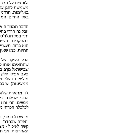
ולוחצים על הגז.
משמשת להגן עלי
באלימות. הרדמה
בעלי החיים, המין
הדבר המוזר הוא 
יובל נח הררי בה
יתר במקדונלד'ס 
במחקרים - השיפ
הוא ברור. תעשיי
החיות, כמו שאין
הכלי העיקרי של 
שהתאימו אותו לי
מיליארד בעלי חי
ממעיטות) יש כמא
ג'וי מתארת שלו
הבכי. אכילת בכי
מנשים: הרי זה נ
לכלכלה הכרחי ני
'הפרה שבחדר' - 
קשה לעיכול - מ
האחרונות. אני 