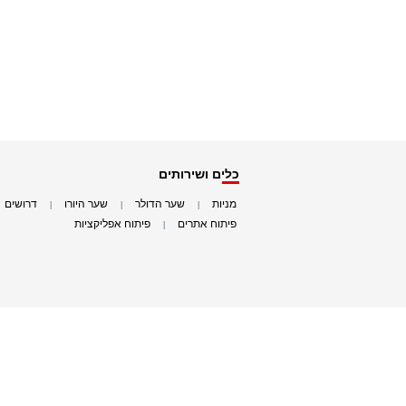
כלים ושירותים
מניות
שער הדולר
שער היורו
דרושים
|
|
|
|
פיתוח אתרים
פיתוח אפליקציות
|
|