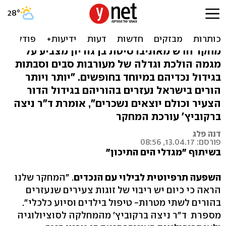
מחקר: כמה שנים תרוויחו אם
תבלו עם הנכדים
מחקר חדש מאוניברסיטת בן גוריון מצביע על
מגמה הולכת וגדלה של מעורבות סבים וסבתות
בגידול נכדיהם במיוחד בחופשים. "יותר ויותר
הורים בישראל נעזרים בהוריהם בגידול הדור
הצעיר וכולם יוצאים נשכרים", אומרת ד"ר ניצה
ברקוביץ' עורכת המחקר
דנה פלג
פורסם: 13.04.17, 08:56
בשיתוף "מגדלי הים התיכון"
השפעה תרפיוטית לבילוי עם הנכדים
. "המחקר שלנו
הראה כי כיום יש ריבוי של זוגות צעירים שנעזרים
בהורים לשתי מטרות- טיפול בילדים וסיוע כלכלי".
מספרת ד"ר ניצה ברקוביץ' מהמחלקה לסוציולוגיה