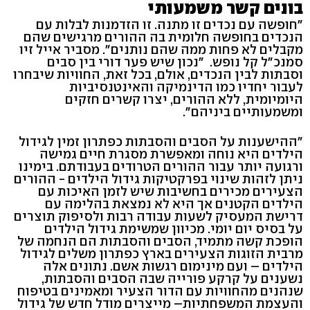
בונים קשר משמעותי
"חופשה עם נכדים זו מתנה. זו הזדמנות לבלות עם
הנכדים בחופשה חלומית בה ההורים מרגישים שהם
מקבלים לא פחות ממה שהם נותנים". מסביר אייל זיו
סמנכ"ל קל נופש. "נכון שיש פער דורי בין סבים
וסבתות לבין הנכדים, אולם, בכל זאת, החוויות שיבחרו
לעבור יחדיו כמו הדינמיקה והאינטנסיביות
היומיומית, ללא ההורים, יצרו קשרים חזקים
ומשמעותיים ביניהם".
"ההישענות על הסבים והסבתות כפתרון זמין לגידול
הילדים היא נוחה ומאפשרת מסגרת חיים גמישה
ורגועה יותר עבור ההורים הטרודים בעבודתם. בימינו
ניתן לזהות שינוי בפרקטיקות גידול הילדים - ההורים
הצעירים מכירים בחשיבות שיש לזמן האיכות עם
הילדים הקטנים אך היא לא נמצאת בהלימה עם
דרישת המעסיק לשעות עבודה רבות ולסיפוק תוצרים
על בסיס יום יומי. מכיוון שמשימת גידול הילדים
הופכת קשה מתמיד, הסבים והסבתות הם הנחמה של
מרבית הזוגות הצעירים בארץ כפתרון משלים לגידול
הילדים – ועם מינימום רגשות אשם. נתונים אלה
נשענים על קרקע פורייה שבה הסבים והסבתות,
שנהנים מהחוויות עם הדור הצעיר ומאמינים בטיפוח
והעצמת המשפחתיות– מייצרים מודל חדש של גידול