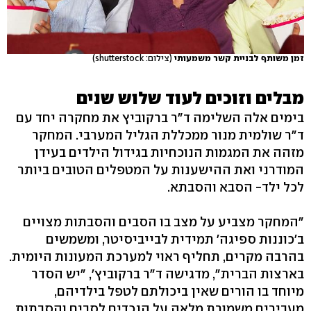
זמן משותף לבניית קשר משמעותי
(צילום: shutterstock)
מבלים וזוכים לעוד שלוש שנים
בימים אלה השלימה ד"ר ברקוביץ את מחקרה יחד עם
ד"ר שולמית מנור ממכללת הגליל המערבי. המחקר
מזהה את המגמות הנוכחיות בגידול הילדים בעידן
המודרני ואת ההישענות על המטפלים הטובים ביותר
לכל ילד- הסבא והסבתא.
"המחקר מצביע על מצב בו הסבים והסבתות מצויים
ב'כוננות ספיגה' תמידית לבייביסיטר, ומשמשים
בהרבה מקרים, תחליף ראוי למערכת המעונות היומית.
בארצות הברית", מדגישה ד"ר ברקוביץ', "יש הסדר
מיוחד בו הורים שאין ביכולתם לטפל בילדיהם,
מעבירים משמורת מלאה על הנכדים לסבים והסבתות