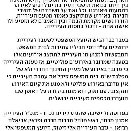
בין היתר גם את תושבי העיר בת ים להגיע לאירוע
בהסעות שאורגנו, וכל זאת על חשבונם של תושבי
הבירה. באירוע שמתוקצב כאמור מטעם העירייה,
הודרו נשים מקדמת הבמה ובין האמנים לא תופיע ולו
אישה אחת - והכול בחסות העירייה.
בעבר כבר הגיש היועץ המשפטי לשעבר לעיריית
ירושלים עו"ד יוסי חביליו עתירות לבית המשפט,
המבקשות למנוע מן העירייה לתקצב אירועים אלו
בטענה שמדובר באירועים פוליטיים, אז טענה העירייה
כי מדובר באירוע של מעיין החינוך החרדי ולא של
מפלגת ש"ס. בית המשפט קיבל את עמדת העירייה כי
אין מדובר באירוע פוליטי ולא מנע את קיום האירוע
ותקצובו. עם זאת, הוא מתח ביקורת על האופן שבו
הועברו הכספים מעיריית ירושלים.
בפרוטוקול ישיבה שהגיע לידינו נכחו - מנכ"ל העירייה
אמנון מרחב, ראש מנהל תרבות חברה ופנאי, אריאלה
רג'ואן, - גזבר העירייה אלי זיטוק, היועץ המשפטי אלי