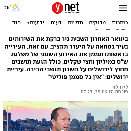
אין תקציב לעיריית ירושלים?
יש מיליון וחצי שקל לאירוע
של ש"ס
בינואר האחרון השבית ניר ברקת את השירותים
בעיר במחאה על היעדר תקציב. עם זאת, העירייה
בראשותו תממן את האירוע השנתי של מפלגת
ש"ס במיליון וחצי שקלים, כולל הגעת תושבים
מחוץ לירושלים על חשבון תושבי הבירה. עיריית
ירושלים: "אין כל סממן פוליטי"
לירן לוי
פורסם: 29.03.17, 07:27