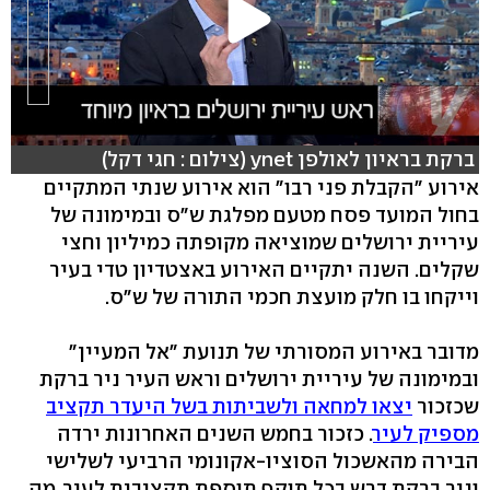
ברקת בראיון לאולפן ynet (צילום : חגי דקל)
אירוע "הקבלת פני רבו" הוא אירוע שנתי המתקיים
בחול המועד פסח מטעם מפלגת ש"ס ובמימונה של
עיריית ירושלים שמוציאה מקופתה כמיליון וחצי
שקלים. השנה יתקיים האירוע באצטדיון טדי בעיר
וייקחו בו חלק מועצת חכמי התורה של ש"ס.
מדובר באירוע המסורתי של תנועת "אל המעיין"
ובמימונה של עיריית ירושלים וראש העיר ניר ברקת
שכזכור
יצאו למחאה ולשביתות בשל היעדר תקציב
מספיק לעיר
. כזכור בחמש השנים האחרונות ירדה
הבירה מהאשכול הסוציו-אקונומי הרביעי לשלישי
וניר ברקת דרש בכל תוקף תוספת תקציבית לעיר, מה