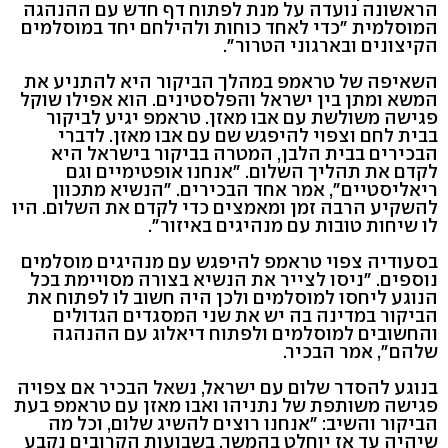
הראשונה נועדה על מנת לפתוח דף חדש עם ההנהגה
המוסלמית "כדי לאחד כוחות ולהילחם יחד במוסלמים
הקיצונים ובארגוני הטרור".
השאיפה של טראמפ במהלך הביקור היא להתניע את
המשא ומתן בין ישראל והפלסטינים. הוא אפילו שוקל
פגישה משולשת עם אבו מאזן. טראמפ יגיע לביקור
בבית לחם וצפוי להיפגש שם עם אבו מאזן. לדברי
הבכירים בבית הלבן, המטרה בביקור בישראל היא
לקדם את תהליך השלום. "אנחנו אופטימיים וגם
ריאליסטיים", אמר אחד הבכירים. "הנשיא מתכוון
להשקיע הרבה זמן ומאמצים כדי לקדם את השלום. היו
לו שיחות טובות עם מנהיגים באיזור".
בסעודיה צפוי טראמפ להיפגש עם מנהיגים מוסלמים
נוספים. "ניסו לצייר את הנשיא בצורה מסויימת בכל
הנוגע ליחסו למוסלמים ולכן היה חשוב לו לפתוח את
הביקור במדינה בה יש את שני המסגדים הגדולים
והחשובים למוסלמים ולפתוח דיאלוג עם ההנהגה
שלהם", אמר הבכיר.
בנוגע להסדר שלום עם ישראל, נשאל הבכיר אם צפויה
פגישה משותפת של נתניהו ואבו מאזן עם טראמפ בעת
הביקור והשיב: "אנחנו רוצים להשיג שלום, וכל מה
שיהיה עד אז יוחלט בהמשך. בשבועות הקרובים נקבע