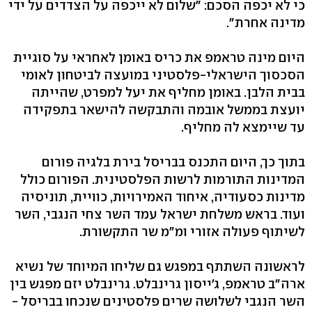
כי לא יכפה הסכם: "שלום לא ייכפה על הצדדים על ידי
מדינה אחרת".
היום מינה טראמפ את כריס באומן לאחראי על סוגיית
הסכסוך הישראלי-פלסטיני במועצה לביטחון לאומי
בבית הלבן. באומן מחליף את יעל למפרט, שהייתה
יועצת בממשל אובמה והתבקשה להישאר בתפקידה
עד שיימצא לה מחליף.
בתוך כך, היום התכנס בבריסל בירת בלגיה פורום
המדינות התורמות לרשות הפלסטינית. הפורום כולל
מדינות כסעודיה, איחוד האמירויות, כוויית, תוניסיה
ועוד. בראש משלחת ישראל עמד השר צחי הנגבי, השר
לשיתוף פעולה אזורי ומ"מ שר התקשורת.
לראשונה השתתף במפגש גם שליחו המיוחד של נשיא
ארה"ב טראמפ, ג'ייסון גרינבלט. גרינבלט יזם מפגש בין
השר הנגבי לשלושה שרים פלסטינים שנכחו בבריסל -