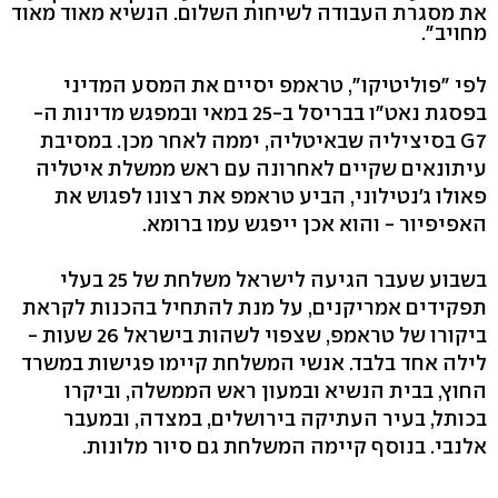
את מסגרת העבודה לשיחות השלום. הנשיא מאוד מאוד
מחויב".
לפי "פוליטיקו", טראמפ יסיים את המסע המדיני
בפסגת נאט"ו בבריסל ב-25 במאי ובמפגש מדינות ה-
G7 בסיציליה שבאיטליה, יממה לאחר מכן. במסיבת
עיתונאים שקיים לאחרונה עם ראש ממשלת איטליה
פאולו ג'נטילוני, הביע טראמפ את רצונו לפגוש את
האפיפיור - והוא אכן ייפגש עמו ברומא.
בשבוע שעבר הגיעה לישראל משלחת של 25 בעלי
תפקידים אמריקנים, על מנת להתחיל בהכנות לקראת
ביקורו של טראמפ, שצפוי לשהות בישראל 26 שעות -
לילה אחד בלבד. אנשי המשלחת קיימו פגישות במשרד
החוץ, בבית הנשיא ובמעון ראש הממשלה, וביקרו
בכותל, בעיר העתיקה בירושלים, במצדה, ובמעבר
אלנבי. בנוסף קיימה המשלחת גם סיור מלונות.