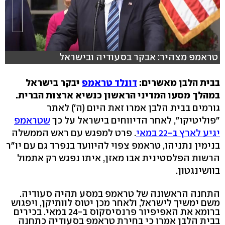
טראמפ מצהיר: אבקר בסעודיה ובישראל
בבית הלבן מאשרים:
דונלד טראמפ
יבקר בישראל
במהלך מסעו המדיני הראשון כנשיא ארצות הברית.
גורמים בבית הלבן אמרו זאת היום (ה') לאתר
"פוליטיקו", לאחר הדיווחים בישראל על כך
שטראמפ
יגיע לארץ ב-22 במאי
. פרט למפגש עם ראש הממשלה
בנימין נתניהו, טראמפ צפוי להיוועד בנפרד גם עם יו"ר
הרשות הפלסטינית אבו מאזן, איתו נפגש רק אתמול
בוושינגטון.
התחנה הראשונה של טראמפ במסע תהיה סעודיה.
משם ימשיך לישראל, ולאחר מכן יטוס לוותיקן, ויפגוש
ברומא את האפיפיור פרנסיסקוס ב-24 במאי. בכירים
בבית הלבן אמרו כי בחירת טראמפ בסעודיה כתחנה