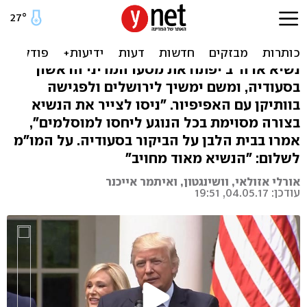
מסעודיה לישראל: "טראמפ
רוצה דיאלוג עם המוסלמים"
נשיא ארה"ב יפתח את מסעו המדיני הראשון
בסעודיה, ומשם ימשיך לירושלים ולפגישה
בוותיקן עם האפיפיור. "ניסו לצייר את הנשיא
בצורה מסוימת בכל הנוגע ליחסו למוסלמים",
אמרו בבית הלבן על הביקור בסעודיה. על המו"מ
לשלום: "הנשיא מאוד מחויב"
אורלי אזולאי, וושינגטון, ואיתמר אייכנר
עודכן: 04.05.17, 19:51