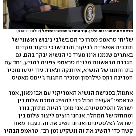
טראמפ ונתניהו בבית הלבן. עוד החודש ייפגשו בישראל
(צילום: רויטרס)
שליחי טראמפ מסרו כי הם בשלבי גיבוש ראשוני של
תוכנית אפשרית לביקור, והדגישו כי ביקור מקדים
באתרים שנמנו אינו מעיד כי הנשיא יבקר בהם. גם
הגברת הראשונה מלניה טראמפ צפויה להגיע, יחד עם
בתו וחתנו של הנשיא, איוונקה וג'ארד. עוד יגיעו מזכיר
המדינה רקס טילרסון ומזכיר ההגנה ג'יימס מאטיס.
אתמול, בפגישת הנשיא האמריקני עם אבו מאזן, אמר
טראמפ: "אעשה הכול כדי להשיג הסכם שלום בין
ישראל והפלסטינים. אני מוכן להיות מתווך, בורר
ומתחזק של המהלך. אנחנו רוצים ליצור שלום בין
ישראל לפלסטינים ואנחנו נשיג את זה. נעבוד מאוד
קשה כדי להשיג את זה ונשקיע זמן רב". טראמפ הבהיר