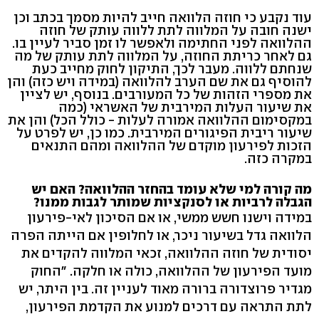
עוד נקבע כי חוזה הלוואה חייב להיות מסמך בכתב וכן
ישנה חובה על המלווה לתת ללווה עותק של חוזה
ההלוואה לפני החתימה ולאפשר לו זמן סביר לעיין בו.
גם לאחר כריתת החוזה, על המלווה לתת עותק של מה
שנחתם ללווה. מעבר לכך, התיקון לחוק מחייב כעת
להוסיף גם את שם הערב להלוואה (במידה ויש כזה) והן
את מספרי הזהות של כל המעורבים. בנוסף, יש לציין
את שיעור העלות המירבית של האשראי (כמה
במקסימום ההלוואה אמורה לעלות - כולל הכל) והן את
שיעור ריבית הפיגורים המירבית. כמו כן, יש לפרט על
הזכות לפירעון מוקדם של ההלוואה ומהם התנאים
במקרה כזה.
מה קורה למי שלא עומד בהחזר ההלוואה? האם יש
הגבלה לרביות או לסנקציות שמותר לגבות ממנו?
במידה וישנו חשש ממשי, או אם הסיכון לאי-פירעון
הלוואה גדל בשיעור ניכר, או לחלופין אם הייתה הפרה
יסודית של חוזה ההלוואה, זכאי המלווה להקדים את
מועד הפירעון של ההלוואה, כולה או חלקה. "החוק
מגדיר פרוצדורה ברורה מאוד לעניין זה. בין היתר, יש
לתת התראה עם דרכים למנוע את הקדמת הפירעון,