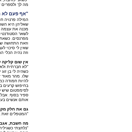
מה לך ולספרים ש
"אף פעם לא ה
המילה פרנויה ח
שאליהן היא השתי
מכנה את עצמה כס
לשאר הסטודנטים.
מפרנסים. כשאתה
וזאת התחושה שלי
שאין לי סיכוי ל
וזה נהיה הכלי ה
אין שום קליקה 
"לא חברתית ולא 
כשהיה לי בן זוג 
שלו. מהר מאוד ז
להיות חמודה כמו
בחיפוש קרעים באר
לסימפטום שיש לי
ספיר בסוף. אבל 
אותם אנשים בעית
גם את חלק מקב
"המטפלים זאת ב
מה חשבת, אגב,
"נלחצתי כשגילי