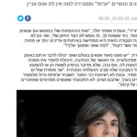
ים הנשיים "ערות" ומסבירה למה אין לה שום עניין
10.03, 08:05
חריד", אומרת אסתר פלד, "זאת ההתמחות שלי במפגש עם אנשים.
מד, כפי ששמת לב. זה ממש לא הצד החזק שלי, ואני גם לא
את הנקודה הזאת היא ממחישה באיתותים עדינים יותר או פחות:
עוד עשר דקות", "למה שאני אסמוך עליך?".
רת, "יש מעט מאוד אנשים בעולם שאני יכולה לדבר איתם באופן
 פסיכולוגית. זה האושר של הכתיבה, היכולת להסיר את מסכת
אמין לה, אם ככה, שלא מדובר בניסיון לשאת חן או להצטנע
 המבוכה שלה סביב ההצלחה הנוכחית. "אני סופרת שוליים
ספיר, ובטח לא רשימות רבי המכר. חשבתי ש'פתח גדול מלמטה'
ם בערך, שרובם נשים. לא התכוונתי שאנשים מסוימים שמוזכרים
על קיומו".