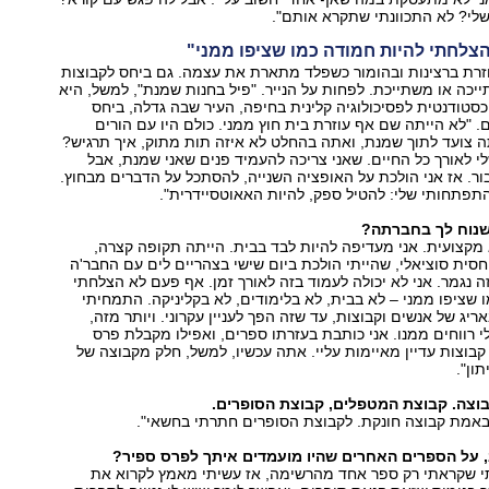
לי? לא התכוונתי שתקרא אותם".
צלחתי להיות חמודה כמו שציפו ממני"
וזרת ברצינות ובהומור כשפלד מתארת את עצמה. גם ביחס לקבוצות
יכה או משתייכת. לפחות על הנייר. "פיל בחנות שמנת", למשל, היא
טודנטית לפסיכולוגיה קלינית בחיפה, העיר שבה גדלה, ביחס
 "לא הייתה שם אף עוזרת בית חוץ ממני. כולם היו עם הורים
 צועד לתוך שמנת, ואתה בהחלט לא איזה תות מתוק, איך תרגיש?
 לאורך כל החיים. שאני צריכה להעמיד פנים שאני שמנת, אבל
עבור. אז אני הולכת על האופציה השנייה, להסתכל על הדברים מבחוץ.
התפתחותי שלי: להטיל ספק, להיות האאוטסיידרית".
שנוח לך בחברתה?
מקצועית. אני מעדיפה להיות לבד בבית. הייתה תקופה קצרה,
יחסית סוציאלי, שהייתי הולכת ביום שישי בצהריים לים עם החבר'ה
ה נגמר. אני לא יכולה לעמוד בזה לאורך זמן. אף פעם לא הצלחתי
 שציפו ממני – לא בבית, לא בלימודים, לא בקליניקה. התמחיתי
יג של אנשים וקבוצות, עד שזה הפך לעניין עקרוני. ויותר מזה,
 רווחים ממנו. אני כותבת בעזרתו ספרים, ואפילו מקבלת פרס
קבוצות עדיין מאיימות עליי. אתה עכשיו, למשל, חלק מקבוצה של
ון".
וצה. קבוצת המטפלים, קבוצת הסופרים.
אמת קבוצה חונקת. לקבוצת הסופרים חתרתי בחשאי".
 על הספרים האחרים שהיו מועמדים איתך לפרס ספיר?
תי שקראתי רק ספר אחד מהרשימה, אז עשיתי מאמץ לקרוא את