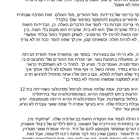
אתה לא אשם".
 בדימוי של בדידות. מול ההורים, מול העולם. זאת הסיבה שבחרת
 סיפורים במקום להתמקד בסיפור שלך בלבד?
יתי צריכה חברות כדי לומר את הדברים האלה. כן, הבדידות הזאת
ילד שהבית שלך הוא לא בית. שהבית הוא מקום בלי הגנה. בין
עה הזאת להיות ילד נורמטיבי, לשחק תפקיד כפול ובלתי אפשרי.
לא להיות חולה. וכשאתה קטן, אין לך שפה לומר: ככה זה לא צריך
ה, ולא הייתי גם בצעירותי. בספר אני מתארת אותי חוזרת הביתה
יג, מפעולה בתנועת נוער. אני זוכרת את ההורים שלי מתבוננים בי,
 הסדיסטית, ואומרים לי: מגיע לך. למה? כי לא השתלבתי כראוי.
נורא בסדר, ואתה כושל, כי אף אחד מעולם לא לימד אותך איך.
ד שלא תצליח למלא, וגם ביחס אליו אתה מתחיל להרגיש חריג.
הגיע למסקנה שמשהו מהותי לא בסדר בך".
באופן יוצא דופן, היא מציינת, אמה שלחה אותה לטיפול פסיכולוגי כשהייתה בת 12.
כל הדעות ביחס לתקופה ההיא, כשהפסיכולוגיה עוד בחיתוליה
בזלזול ובחשדנות. אבל הפסיכולוגית ההיא הייתה מטומטמת. יודע
וגבלת ביכולת שלה. היא בעיקר אמרה לי שמה שאני עוברת לא נורא,
ווץ עוד יותר".
רגילה לגמד את הנקודה הזאת בביוגרפיה שלה. "שיחקתי מין
י בתחתית ההיררכיה של השואה, ביחס לילדים של ניצולי אושוויץ,
הורים שמספר מקועקע להם על היד. הייתי אומרת שאני מטרזין,
ה לדוגמה'. כמובן שאין כזה דבר מחנה ריכוז לדוגמה, אבל זאת
ד, אני לא באמת משם. דור שני לייט כזה. זאת דיאלקטיקה נפשית