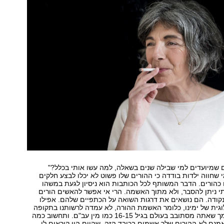
ם שמיועדים למי שבילה שנים בשאלה, למה עשו אותי בכלל?"
 שחווה ילדות בודדה כי ההורים שלו פשוט לא יכלו לבצע חלקים
הורים. הדבר המשותף לכל הכותבות הוא ניסיון לגעת במשהו
י ניתן להסבר, ולא מתוך האשמה. הרי אי אפשר להאשים הורים
קודה. הם נושאים את דרגות השואה על הכתפיים שלהם. אפילו
גית של ימינו, כלומר האשמת ההורה, לא עמדה לרשותנו בתקופה
ההיא. תאר לעצמך שאתה מסתובב בעולם בגיל 16-15 כמו מין עב"ם. ותחשוב כמה
נם לא ההורים שלך אשמים בכובד הזה, שהיום היו קוראים לו