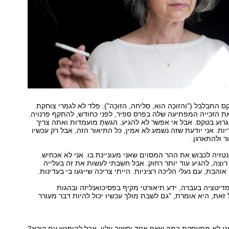
 התבלבל ("והזוכֶה הוא, סליחה, הזוכָה"). פלד לא לגמרי צוחקת
 הזכייה המפתיעה שלה בפרס ספיר, לפני כחודש, להתקף פרנויה.
 גרוע בטקס. אבל אי אפשר לא להגיע. הגשתָ מועמדות ואתה צריך
ות. אני יודעת שזה נשמע לא אמין, כל התיאור הזה, אבל רק עכשיו
ר ולהתארגן.
פנטזיה לכבוש את ההר המסוים שאני מעוניינת בו. אני לא אכחיש.
ן רוצה, להגיע עוד יותר רחוק. אבל חשבתי לעשות את זה בעלייה
אוהבת, עם נעלי הליכה רציניות. הייתי צריכה שייגעו בי בעדינות.
דיטציה בעברה, ידע תיאורטי מקיף בפסיכואנליזה ובהגות
 זאת, היא אומרת, "גם לשבת מולך עכשיו יכול להיות דבר מעורר
אני לא מתעסקת במה שאף אחד יחשוב עליי. אבל להיפגש עם קורא?