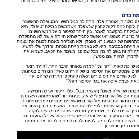
 בנימוס שזאת קנאת סופרים, ואפשר לומר שיש לי נטייה לספרות
מת בדם
יכולוגית, אומרת פלד, התחילה בגיל תשע. המטופלת הראשונה
. לוקח כמה דקות להבין שכשפלד משתמשת במילה "טיפול", היא
שבילתה בהקשבה לאמה, בין היתר לסיפורים על חמש השנים
יכוז טרזינשטט. "אי אפשר להגיד שהיא הייתה אישה לא מתפקדת.
תחושה של געגוע נורא ואובדן, ולא הצליחה באמת לבנות את עצמה
הייתה בסביבה, היא לא באמת הייתה נוכחת. והדרך שלי להשיג
ה להיות בשבילה מין מכל שסופג ומשמר את הכאב. לשמוע את
דמיין, להיות שם ממש".
שייכת לאותו "דור שני" למדה מאוחר הרבה יותר. "הייתי רואה
שים שמספרים את הסיפורים של הוריהם כאילו הם חיים במחנות
, לא קושרים את הסיפורים האלה להתקפי החרדה שלהם. עד
את עצמי: איפה את בכל הסיפור הזה?"
בנות של אלה משם" (הוצאת בבל), פלד ריכזה וערכה חמישה
ותיהם של הורים ניצולי שואה, נציגות דור "שהטראומה היא בדם
רים מתאר התבגרות מול הורים שנשארים מסורים למתים ולזכרם,
ת, ריחוק או עוינות כלפי ילדיהם החיים. הוא מדגים בין היתר את
בין הורים לילדים, שמתפרץ מחדש כשההורים מגיעים לזקנה.
ייר את התפקיד הכפול והבלתי אפשרי שהוטל על כל המעורבים:
להיות הורים לדוגמה, להיות ילדים למופת, לקבור את המתים
תם בגוף ובזיכרון.