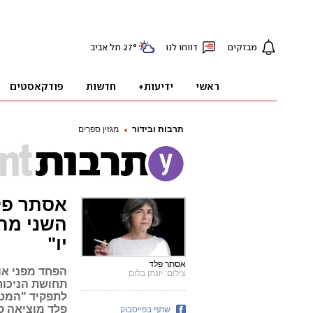
תרבות ובידור
מגזין ספרים
אסתר פל
השני מהא
יו"
אסתר פלד
הפחד מפני אוב
צילום: יונתן בלום
תחושת הניכור
לתפקיד "המטפ
פלד מוציאה ס
שתף בפייסבוק