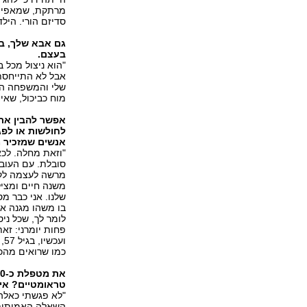
מרתקת, שמאפיינת
סדיזם הורי. היל
גם אבא שלך, בן
בעצם.
"הוא ניצול מכל 
אבל לא התייחסתי
שלי והמשפחה הא
מוח כביכול, שאי
אפשר להבין את 
לחולשות או לפגמ
אנשים שמזכיר 
"וזאת מחלה. לכ
סובלת. עם העובד
מרשה לעצמה לקר
משנה חיים ומציל
שלנו. אני כבר מ
בו משהו מגנה או 
לומר לך, שכל ני
פחות יומרני: זא
וע
כמו שרואים מהכ
טראומטיים? אי
"לא פגשתי כאלה
השאלה האמיתית ה