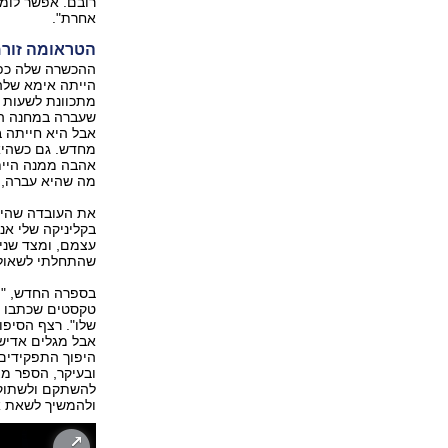
רובם. אפשר לומר
אחרת".
הטראומה זור
ההכשרה שלה כפס
הייתה אימא שלה
מתכוונת לשעות 
שעברה במחנה הר
אבל היא חייתה ב
מחדש. גם כשהיא 
אהבה ממנה היית
מה שהיא עברה, ל
את העובדה שהיא 
בקליניקה שלי אנ
עצמם, ומצד שני
שהתחלתי לשאול 
בספרה החדש, "ה
טקסטים שכתבו בנ
שלו". רצף הסיפו
אבל מגלים אדישו
היפוך התפקידים 
ובעיקר, הספר מצ
להשתקם ולשתוק, 
ולהמשיך לשאת או