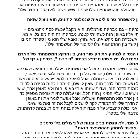
 בכלל אנשים טראומטיים מהבית. גם מי שחוו פגיעות מיניות או
ד יודע ולא יודע שהחיים שלו שונים, שיש משהו לא בסדר במצב שלו".
 למשפחה טריפוליטאית שנמלטה לתוניס, הוא ניצול שואה
בחינה – גם מבחינה פורמלית, הוא מקבל עכשיו כסף מהנאצים –
 אליו באופן הזה כשהייתי קטנה. מבחינתי זה היה מפוצל: אימא
שכנזית הם מהשואה, מאושוויץ; ואבא שלי הוא מין ספרדי חמום
ן קשר בין ההתנהגות שלו לסיפור של המשפחה שלו".
הנטייה למחוק את הקישור הזה, בין הרקע המשפחתי של האדם
ים שלו. יש משהו מרתיע בביטוי "דור שני", בסימון גורף של
מחלה.
אורה, כשאני אומרת 'מחלה' אני משתפת פעולה עם תופעה שאני לא
ה שהתרבות שלנו, שרוויה כל כך בדיבור פסיכולוגי ופסיכיאטרי,
וא לכל דבר אנושי מחלה. אבל לפעמים להצביע על הבעיה זה צעד
 נפשות. הרי לדבר הזה, שאין לו שם, הייתה נוכחות כבירה בילדות
סומנת בדבר הזה, ועדיף שיזהו אותי באופן הזה ולא באופן אחר, שיש
שיפוטי. עליי הסימון הזה הקל. אני עלולה להיות גורפת מספיק כדי
סיון אחר הוא התכחשות ואשליה. אבל אפשר לומר את זה באופן
ת הדרך שלי להתמודד. לקח לי שנים לקבל את זה ואת מי שאני,
כשיו, בגיל 57, אני יכולה להצביע על העובדות האלה בנחת יחסית. בנחת קדחתנית,
תיבה שלי בספר".
את מטפלת כ-30 שנה. לא פגשת בנים ובנות של ניצולים בלי סימנים
 אפשר לחמוק מההשפעה הזאת?
, ולדעתי אי אפשר לחמוק. אי אפשר שלא לשאת את הסיפור הזה.
יא איך אתה נושא אותו, איך אתה לומד לחיות איתו ובכל זאת