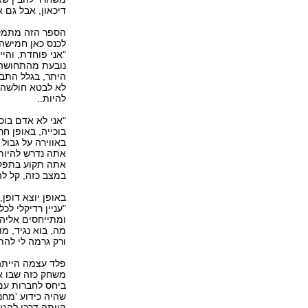
דיכאון, אבל גם 
הספר הזה מתמקד
לכנס כאן חמישה
"אני פוחדת, והי
נובעת מהתחושה כ
היתר, בגלל התבי
לא לבטא חולשה, 
להיות..
"אני לא אדם בוכ
בוכייה, באופן חר
באווירה על גבול
אתה נדרש להיות 
אתה תקוע בתפקי
במצב כזה, קל ל
"עניין רדיקלי ל
ומתייחסים אליה 
מה, בוא נגיד, מ
ורק גרמה לי להתכ
פלד עצמה הייתה 
משחק כזה שבו אנ
ביחס לחברות עם 
שהיה כידוע 'מחנ
הייתה דרכי להגי