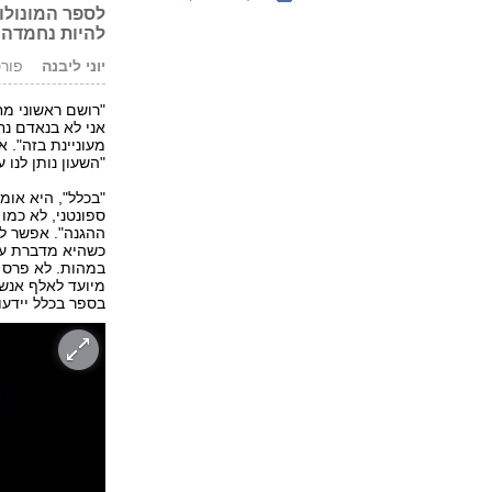
לספר המונולוג
להיות נחמדה
יוני ליבנה
פורסם: .18
"רושם ראשוני מ
אני לא בנאדם נח
מעוניינת בזה". 
"השעון נותן לנו 
"בכלל", היא אומ
ספונטני, לא כמו
ההגנה". אפשר לה
כשהיא מדברת על
במהות. לא פרס 
מיועד לאלף אנשי
בספר בכלל יידעו 