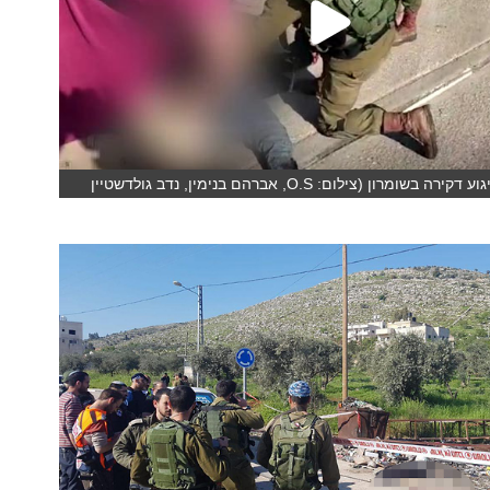
אתמול: ניסיון פיגוע דקירה בשומרון (צילום: O.S, אברהם בנימין, נדב גולדשטיין