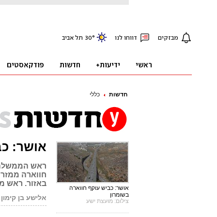
חדשות
כללי
אושר: כב
ראש הממשלה 
חווארה ממזרח.
באזור. ראש מ
אושר: כביש עוקף חווארה
בשומרון
אלישע בן קימון
צילום: מועצת ישע