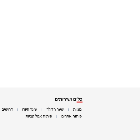
כלים ושירותים
מניות
שער הדולר
שער היורו
דרושים
|
|
|
|
פיתוח אתרים
פיתוח אפליקציות
|
|