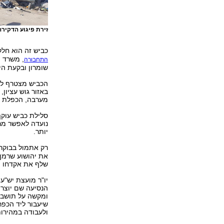
זירת פיגוע הדקיר
כביש זה הוא חל
, משרד 
התחבורה
שומרון ובקעת היר
הכביש מצטרף לפ
מערבה, הכפלת כב
סלילת כביש עוק
נועדה לאפשר מרק
יותר.
רק אתמול בבוקר
את יהושוע שרמן,
שלף את אקדחו ו
יו"ר מועצת יש"ע
הנסיעה שם יוצרת
ומקשה על תושבי
שיעבור ליד הכפר
ולעבודה במהירות