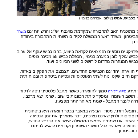
ה בכביש, אמש
(צילום: אברהם בנימין)
ק מתוכנית האב לתחבורה שמקדמת מועצת יש"ע והרשויות עם
משרד
הביטחון ומשרד ראש הממשלה לקידום תשתיות התחבורה ביהודה,
דן.
רויקטים נוספים הנמצאים לקראת ביצוע, בהם כביש עוקף אל-ערוב
באזור גוש עציון, כביש עוקף לובן במערב בנימין, הכפלת כביש 55 מכיכר צופים
יש המנהרות מדרום לירושלים לשני הכיוונים ועוד.
ף חווארה, יחד עם הכבישים החדשים, תצמצם את הפקקים באזור,
ם חיים שקט ונוח לשתי האוכלוסיות ונסיעה ביטחונית ובטיחותית
 אירע
סמוך לחווארה, כאשר מחבל פלסטיני ניסה לדקור
פיגוע דקירה
 תושב השומרון ומפקד כיתת הכוננות ביישובו. שרמן יצא מרכבו,
ירה לעבר המחבל - שמת מאוחר יותר מפצעיו.
, חננאל דורני, מסר: "הבעיה במעבר בכפר חווארה היא ביטחונית.
 צפיפות ולחץ שאינם נצרכים, דבר שמאריך את זמן הנסיעה
 האזור. אנו שמחים שראש הממשלה אישר את הכביש החדש,
 חווארה ויאפשר לכל תושבי השומרון וקדומים להגיע לביתם
 ובביטחון.