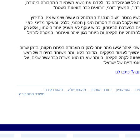
ה כל שביכולתה כדי לקדם את נושא תשתיות התחבורה ביהודה,
דן", המשיך דורני, "ורואים כבר תוצאות בשטח".
יו נמסר: "שוב הנהגת המתנחלים עושה שימוש ציני בתירוץ
וש ולקבל הטבות חסרות היגיון תכנוני, כלכלי ובעיקר מדיני. כפי
ם במערכת הביטחון, כביש עוקף לא מעניק יותר ביטחון, אלא רק
תנחלויות הקיצוניות ביותר כגון יצהר ואיתמר, במטרה לנרמל
ושבי יצהר יגיעו מהר יותר למקום העבודה בפתח תקווה, בזמן שרוב
ימשיך לעמוד בפקקים. מדובר בלא יותר משוחד בחירות של ראש
נה לקהל הקיצוני ביותר שאותו הוא משרת כבר עשר שנים, על
מיתיים של ישראל".
ה? כתבו לנו
יהו
גוש עציון
יהודה ושומרון
מועצת יש"ע
פיגוע דקירה
משרד התחבורה