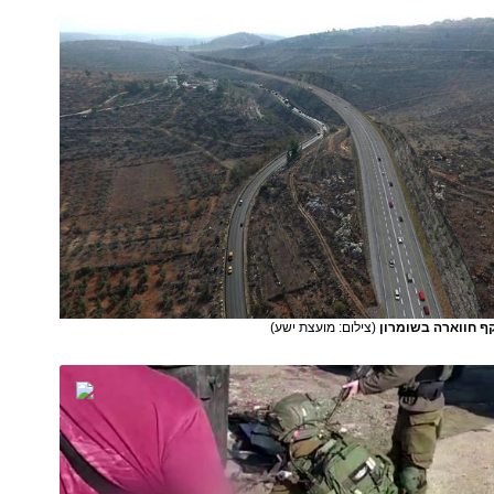
ף חווארה בשומרון
(צילום: מועצת ישע)