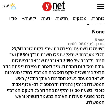
אירועי יום הזיכרון: בשעה זו
נשמעת צפירת דומייה ברחבי
הארץ
None
None
עודכן: 08.05.19, 11:00
בשעה זו נשמעת צפירה בת שתי דקות לזכר 23,741
חללי מערכות ישראל שנפלו משנת תר"ך (1860) ועד
היום, ולזכרם של 3,150 האזרחים שנרצחו בפעולות
איבה מאז קום המדינה. מיד לאחר הצפירה ייפתח בהר
הרצל בירושלים טקס האזכרה המרכזי לחללי מערכות
ישראל במעמד נשיא המדינה ראובן ריבלין, ראש
הממשלה בנימין נתניהו והרמטכ"ל רב-אלוף אביב
כוכבי. בשעה 13:00 יתקיים בהר הרצל הטקס המרכזי
לזכר נפגעי פעולות האיבה במעמד הנשיא וראש
הממשלה.