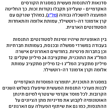
סדנאות להתנסות מעשית במסגרת הקורסים
האקדמיים - שעליהן תקבלו נקודות זכות. כך החליטה
המועצה להשכלה גבוהה (
מל"ג
), במהלך שנרקם עם
קרן אדמונד דה-רוטשילד, עמותת אלומה והתאחדות
הסטודנטים הארצית.
בין האופציות שיהיו זמינות לסטודנטים: התנסות
בעבודה במשרדי ממשלה ובכנסת, בעמותות חברתיות
וכן בחברות פרטיות. בחודשים האחרונים אישרה
המל"ג את התוכנית, שתקציבה 24 מיליון שקלים: 12
מיליון מתקציב המל"ג ו-12 מיליון מתקציב עמותת
אלומה וקרן אדמונד דה-רוטשילד.
במסגרת התוכנית, יתומרצו המוסדות האקדמיים
לבנות מערכי התנסות המעשית שיפעלו בשלוש השנים
הקרובות. לכל מוסד אקדמי שיצטרף למיזם תינתן
האוטונומיה לקבוע את מדיניות מתן הציונים על
ההתנסות, כמו גם את שיתוף הפעולה עם הארגונים