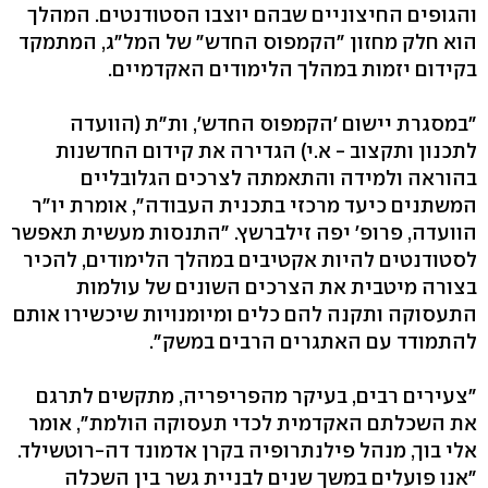
והגופים החיצוניים שבהם יוצבו הסטודנטים. המהלך
הוא חלק מחזון "הקמפוס החדש" של המל"ג, המתמקד
בקידום יזמות במהלך הלימודים האקדמיים.
"במסגרת יישום 'הקמפוס החדש', ות"ת (הוועדה
לתכנון ותקצוב - א.י) הגדירה את קידום החדשנות
בהוראה ולמידה והתאמתה לצרכים הגלובליים
המשתנים כיעד מרכזי בתכנית העבודה", אומרת יו"ר
הוועדה, פרופ' יפה זילברשץ. "התנסות מעשית תאפשר
לסטודנטים להיות אקטיבים במהלך הלימודים, להכיר
בצורה מיטבית את הצרכים השונים של עולמות
התעסוקה ותקנה להם כלים ומיומנויות שיכשירו אותם
להתמודד עם האתגרים הרבים במשק".
"צעירים רבים, בעיקר מהפריפריה, מתקשים לתרגם
את השכלתם האקדמית לכדי תעסוקה הולמת", אומר
אלי בוך, מנהל פילנתרופיה בקרן אדמונד דה-רוטשילד.
"אנו פועלים במשך שנים לבניית גשר בין השכלה