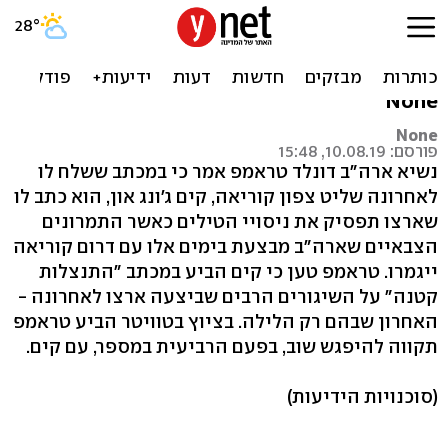
טראמפ: קים ג'ונג און התנצל
בפניי על שיגורי הטילים
None
None
פורסם: 10.08.19, 15:48
נשיא ארה"ב דונלד טראמפ אמר כי במכתב ששלח לו
לאחרונה שליט צפון קוריאה, קים ג'ונג און, הוא כתב לו
שארצו תפסיק את ניסויי הטילים כאשר התמרונים
הצבאיים שארה"ב מבצעת בימים אלו עם דרום קוריאה
ייגמרו. טראמפ טען כי קים הביע במכתב "התנצלות
קטנה" על השיגורים הרבים שביצעה ארצו לאחרונה -
האחרון שבהם רק הלילה. בציוץ בטוויטר הביע טראמפ
תקווה להיפגש שוב, בפעם הרביעית במספר, עם קים.
(סוכנויות הידיעות)