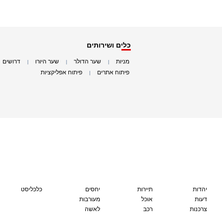
כלים ושירותים
מניות
שער הדולר
שער היורו
דרושים
|
|
|
|
פיתוח אתרים
פיתוח אפליקציות
|
|
יהדות
תיירות
יחסים
כלכליסט
דעות
אוכל
מעורבות
צרכנות
רכב
לאשה