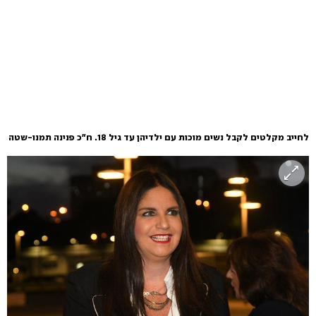
לחייב מקלטים לקבל נשים מוכות עם ילדיהן עד גיל 18. ח"כ פנינה תמנו-שטה