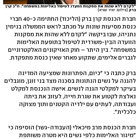
"לקדם ללא שהות את מסקנות הוועדנ לטיפול באלימות במשפחה". ח"כ קרן
ברק
(צילום: יאיר שגיא)
חברת הכנסת קרן ברק (הליכוד) החתימה כ-40 חברי
כנסת מסיעות שונות על מכתב לראש הממשלה בנימין
נתניהו, שבו ביקשה "לקדם ללא שהות את מסקנות
הוועדה הבין-משרדית לטיפול בתופעת האלימות
במשפחה". בין היתר – חוק האזיקונים האלקטרוניים
לגברים אלימים, שתקוע מאחר שאין כנסת מתפקדת.
ברק כתבה כי "כיום, הפתרונות שמציעה המדינה
להגנה על נשים הנתונות בסכנה מצד בני זוגן, מוגבלים
בעיקר למקלטי הגנה לנשים. אישה הנכנסת למקלט
נאלצת לקטוע את שגרת חייה, לעזוב את ביתה
ועבודתה, לעתים עם ילדיה הקטנים ותוך מצוקה
כלכלית".
חברת הכנסת מרב מיכאלי (העבודה-גשר) הוסיפה כי
"מיגור האלימות כלפי נשים היא מטרה משותפת