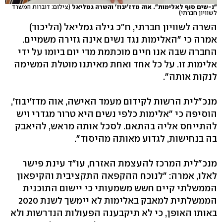
"נ-שים סוף לאלימות". אוה מדז'יבוז' והשרה גמליאל
(צילום: דוברות המשרד
לשוויון חברתי)
השרה לשוויון חברתי, ח"כ גילה גמליאל (הליכוד)
אמרה כי "האלימות נגד נשים אינה גזירה משמיים.
החברה שבה אנו חיים מוכתמת מדי יום ביומו על ידי
אלימות זו. על כל אחד ואחת מאיתנו מוטלת המשימה
לנקות אותה".
מנכ"לית הרשות לקידום מעמד האישה, אוה מדז'יבוז',
הוסיפה כי "אלימות כלפי נשים היא טרור מגדרי ויש
להתייחס אליה בהתאם. לסכל אותה מראש, להיאבק
בה בנחישות, לגדוע מאותה מהיסוד".
מנכ"לית המרכז להעצמת האזרח, עו"ד עינת פישר
לאלו, אמרה: "לנוכח ההקפאה התקציבית והקיפאון
הממשלתי קיים חשש משמעותי כי יישום התוכנית
הממשלתית למאבק באלימות לא יימשך לשנת 2020
באותו האופן, כי לא תיקבענה הפעולות הנדרשות ולא