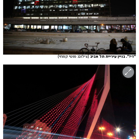
"די!". בניין עיריית תל אביב
(צילום: מוטי קמחי)