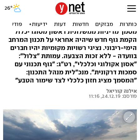
הוועדה שתשלוט על המרחב
הימי של ישראל
מסמך מדיניות ממשלתית ראשון מסוגו יכלול
הקמת גוף חדש שיהיה אחראי על תכנון המרחב
הימי-ריבוני. נציגי רשויות מקומיות יהיו חברים
בוועדה - ללא זכות הצבעה. עמותת "צלול":
"אסון אקולוגי וכלכלי", רט"ג: "גוף תכנוני עם
סמכות דרקונית". מנכ"לית מנהל התכנון:
"המסמך מציג חזון כלכלי לצד שימור הטבע"
אילנה קוריאל
פורסם: 24.12.19, 11:16