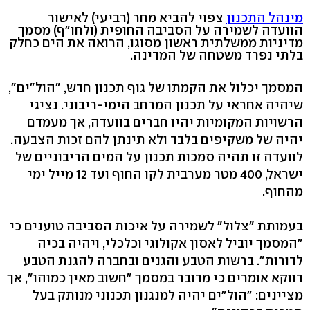
מינהל התכנון
צפוי להביא מחר (רביעי) לאישור
הוועדה לשמירה על הסביבה החופית (ולחו"ף) מסמך
מדיניות ממשלתית ראשון מסוגו, הרואה את הים כחלק
בלתי נפרד משטחה של המדינה.
המסמך יכלול את הקמתו של גוף תכנון חדש, "הול"ים",
שיהיה אחראי על תכנון המרחב הימי-ריבוני. נציגי
הרשויות המקומיות יהיו חברים בוועדה, אך מעמדם
יהיה של משקיפים בלבד ולא תינתן להם זכות הצבעה.
לוועדה זו תהיה סמכות תכנון על המים הריבוניים של
ישראל, 400 מטר מערבית לקו החוף ועד 12 מייל ימי
מהחוף.
בעמותת "צלול" לשמירה על איכות הסביבה טוענים כי
"המסמך יוביל לאסון אקולוגי וכלכלי, ויהיה בכיה
לדורות". ברשות הטבע והגנים ובחברה להגנת הטבע
דווקא אומרים כי מדובר במסמך "חשוב מאין כמוהו", אך
מציינים: "הול"ים יהיה למנגנון תכנוני מנותק בעל