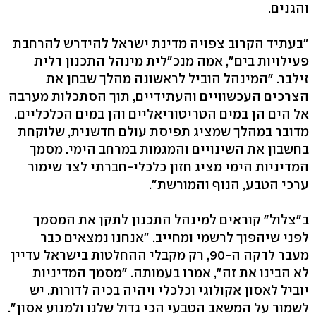
והגנים.
"בעתיד הקרוב צפויה מדינת ישראל להידרש להרחבת
פעילויות בים", אמה מנכ"לית מינהל התכנון דלית
זילבר. "המינהל הוביל לראשונה מהלך שבחן את
הצרכים העכשוויים והעתידיים, תוך הסתכלות מערבה
אל הים הן במים הטריטוריאליים והן במים הכלכליים.
מדובר במהלך שמציג תפיסת עולם חדשנית, שלוקחת
בחשבון את השינויים והמגמות במרחב הימי. מסמך
המדיניות הימי מציג חזון כלכלי-חברתי לצד שימור
ערכי הטבע, הנוף והמורשת".
ב"צלול" קוראים למינהל התכנון לתקן את המסמך
לפני שיהפוך לרשמי ומחייב. "אנחנו נמצאים כבר
מעבר לדקה ה-90, רק מקבלי ההחלטות בישראל עדיין
לא הבינו את זה", אמרו בעמותה. "מסמך המדיניות
יוביל לאסון אקולוגי וכלכלי ויהיה בכיה לדורות. יש
לשמור על המשאב הטבעי הכי גדול שלנו ולמנוע אסון".