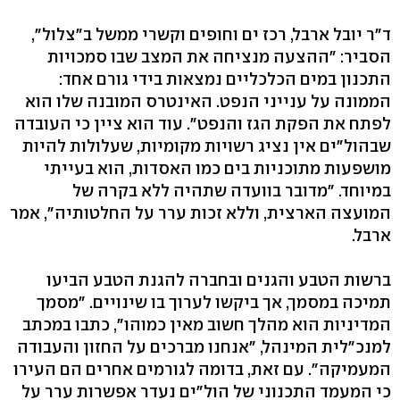
ד"ר יובל ארבל, רכז ים וחופים וקשרי ממשל ב"צלול",
הסביר: "ההצעה מנציחה את המצב שבו סמכויות
התכנון במים הכלכליים נמצאות בידי גורם אחד:
הממונה על ענייני הנפט. האינטרס המובנה שלו הוא
לפתח את הפקת הגז והנפט". עוד הוא ציין כי העובדה
שבהול"ים אין נציג רשויות מקומיות, שעלולות להיות
מושפעות מתוכניות בים כמו האסדות, הוא בעייתי
במיוחד. "מדובר בוועדה שתהיה ללא בקרה של
המועצה הארצית, וללא זכות ערר על החלטותיה", אמר
ארבל.
ברשות הטבע והגנים ובחברה להגנת הטבע הביעו
תמיכה במסמך, אך ביקשו לערוך בו שינויים. "מסמך
המדיניות הוא מהלך חשוב מאין כמוהו", כתבו במכתב
למנכ"לית המינהל, "אנחנו מברכים על החזון והעבודה
המעמיקה". עם זאת, בדומה לגורמים אחרים הם העירו
כי המעמד התכנוני של הול"ים נעדר אפשרות ערר על