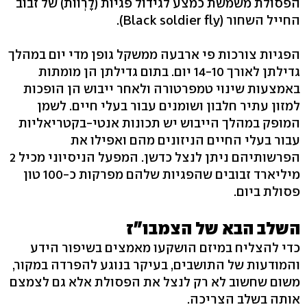
הפסולת משמשת כמצע לגידול פגיות (לָרְוֹות) של זבוב
החייל השחור (Black soldier fly).
הפגיות צורכות פי ארבעה ממשקל גופן מדי יום במהלך
גדילתן לאורך 14-10 יום. בתום גדילתן הן מומתות
באמצעות שינוי טמפרטורה ולאחר ייבוש הן הופכות
למזון עתיר חלבון ושומנים עבור בעלי חיים. לשמן
המופק במהלך הייבוש יש תכונות אנטי-בקטריאליות
עבור בעלי החיים הניזונים מהם ואפילו את
הפרשותיהם ניתן לנצל כדשן. המפעל הניסיוני מכיל 2
מיליארד זבובים שהפגיות שלהם מפרקות כ-100 טון
פסולת ביום.
השלב הבא של הצמבו"ז
כדי להצליח במיזם הושקעו מאמצים בשיפור הידע
והמודעות של התושבים, בעיקר בנוגע להפרדה במקור,
משום שחשוב לא רק לנצל את הפסולת אלא גם לצמצם
אותה בשלב הצריכה.