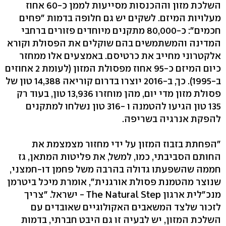
השלכת מזון וההכנסות מסייעות לממן כ-60 אחוז
מעלויות המיזם. לשקים יש גם חלופה בדמות "פחים
חכמים": כ-80,000 מתקנים מיוחדים פזורים ברחבי
המדינה והמשתמשים בהם שוקלים את הפסולת וקורא
אלקטרוני מחייב את כרטיסם. באמצעים אלו ממחזר
כיום המיזם כ-95 אחוז מפסולת המזון (לעומת 2 אחוזים
ב-1995). כך, ב-2016 יוצרו בדרום קוריאה 14,388 טון של
פסולת מזון מדי יום, מהן מוחזרו 13,936 טון, בעוד רק
135 טון הגיעו להטמנה ו -316 טון נשלחו למתקנים
להפקת אנרגיה בשריפה.
"הפחתת בזבוז המזון על ידי מחזור מצמצמת את
החותם הסביבתי, כמו, למשל, את פליטות המתאן, גז
חממה שהשפעתו גדולה בהרבה משל פחמן דו-חמצני,
שנוצר מהטמנת פסולת אורגנית", אומרת מיכל ביטרמן
מנכ"לית ארגון The Natural Step - ישראל. "צריך
לזכור שלצד המשאבים האקולוגיים שאובדים עם
השלכת המזון, יש לבעיה זו גם היבט חברתי, בדמות