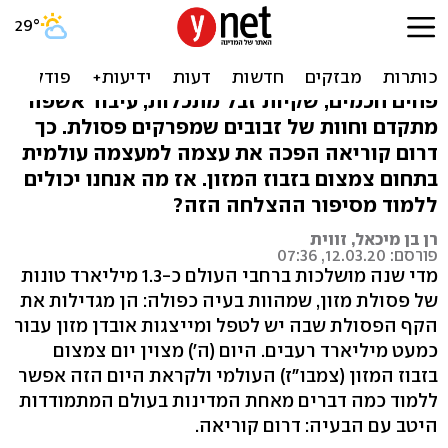
המדינה שהיא אלופת העולם
בלגמור מהצלחת
פחים חכמים, שקיות זבל מתכלות, עיבוד אשפה
מתקדם וחוות של זבובים שמפרקים פסולת. כך
דרום קוריאה הפכה את עצמה למעצמה עולמית
בתחום צמצום בזבוז המזון. אז מה אנחנו יכולים
ללמוד מסיפור ההצלחה הזה?
רן בן מיכאל, זווית
פורסם: 12.03.20, 07:36
מדי שנה מושלכות ברחבי העולם כ-1.3 מיליארד טונות
של פסולת מזון, שמהוות בעיה כפולה: הן מגדילות את
הקף הפסולת שבה יש לטפל ומייצגות אובדן מזון עבור
כמעט מיליארד רעבים. היום (ה') מצוין יום צמצום
בזבוז המזון (צמבו"ז) העולמי ולקראת היום הזה אפשר
ללמוד כמה דברים מאחת המדינות בעולם המתמודדות
היטב עם הבעיה: דרום קוריאה.