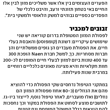
הפערים העצומים בין אלו אשר משליכים מזון לבין אלו
החיים באי בטחון תזונתי ורעב, והיבט כלכלי של
הפסדים כספיים גבוהים למשק הלאומי ולמשקי בית".
זבובים למכביר
לפסולת המזון המטופלת בדרום קוריאה יש שני
שימושים עיקריים: דשונת (קומפוסט) והאבסת בעלי
חיים. את הפסולת מעבדים הן גופים ממשלתיים והן
חברות מסחריות. כך, למשל, חברת Naen הופכת 300
עד 400 טונות ביום למזון לבעלי חיים המופנים לכ-200
חוות חקלאיות והיא מציגה מאזנים כלכליים רווחיים
במרבית שנות פעילותה.
במתקני הטיפול נדחסים שקי הפסולת כדי להוציא
מהם את הנוזלים (כ-80 אחוז מפסולת המזון הם
נוזלים) ואלו מועברים, לאחר טיפול נוסף, לייצור ביו-גז.
לתושבים מוצע לסחוט את הפסולת במקור וכך נחסכות
להם הוצאות בגלל המשקל המופחת וגם קטנות