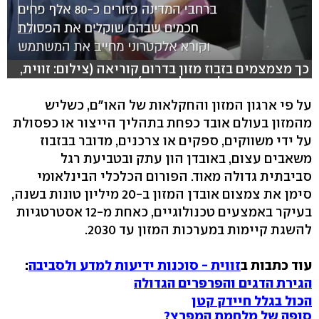
כך מצמצמים בזבוז מזון בדרום קוריאה (צילום: זווית,
סוכנות ידיעות למדע ולסביבה)
על פי ארגון המזון והחקלאות של האו"ם, כשליש
מהמזון בעולם אובד כפחת בתהליך הייצור או כפסולת
על ידי משווקים, ספקים או צרכנים, מדובר בבזבוז
משאבים עצום, באובדן הון עתק ובטביעת רגל
סביבתית גדולה מאוד. הפורום הכלכלי הבינלאומי
סימן את צמצום אובדן המזון ב-20 מיליון טונות בשנה,
בעיקר באמצעים טכנולוגיים, כאחת מ-12 אסטרטגיות
להשגת קיימות במערכות המזון עד 2030.
עוד כתבות ב
זווית - סוכנות ידיעות למדע ולסביבה
:
הגירת הדגים והפרפרים הגדולה
הכול בגלל חיידק קטן
סופה של מלחמת המפרץ?