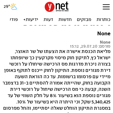
אושר: הפחתת מדרגות מס
רכישה לדירת מגורים שאינה
דירתו היחידה של הרוכש
None
None
פורסם: 29.07.20, 15:12
מליאת הכנסת אישרה את הצעתו של שר האוצר,
ישראל כץ, לתיקון חוק מיסוי מקרקעין כך שיופחתו
בצורה ניכרת מדרגות מס הרכישה שיחולו על רוכשי
דירת מגורים נוספת. התיקון לחוק ייכנס לתוקף באופן
מיידי עם פרסומו ברשומות. עד כה הוראת השעה
הקבועה בחוק, שהייתה אמורה להסתיים ב-31 בדצמבר
השנה, קבעה כי מס הרכישה שיחול על רוכשי דירת
מגורים נוספת הוא בשיעור 8% על חלק השווי של עד
5,340,425 שקל, וכי היתרה היא בשיעור של 10%.
במסגרת התיקון הוחלט שאלה יסתיימו, והחל מפרסום