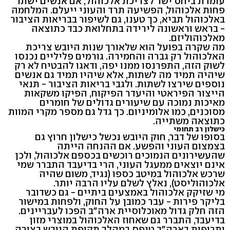
עומדת ביחס ישר לצריכת אלכוהול; אם אנשים ישתו
פחות אלכוהול, הפשיעה תרד והעוני ייעלם. המלחמה
באלכוהול תביא, כך טענו, גם לשיפור בבריאות הציבור
- בראש וראשונה לירידה בתחלואת כבד כתוצאה
מאלכוהוליזם.
מה שקרה בפועל הוא שלאורך שנות היובש צריכת
האלכוהול רק גברה והחמירה. גורמים פליליים נכנסו
לשוק הזה, התפרנסו ממנו יפה, ודאגו להבטיח לא רק
שיהיה תמיד מה לשתות, אלא שיהיו תמיד גם אנשים
נוספים שירצו לשתות. ולגבי בריאות הציבור - תנאי
הייצור הפיראטי והיעדר הפיקוח, הפיקו משקאות
מאיכות נמוכה עם שיעורים גדולים של חומרים
מסוכנים, כמו אלומיניום. כך גדל גם מספר מקרי המוות
כתוצאה משתייה.
כישלון רב תחומי
בסופו של דבר, חוק היובש נכשל כישלון חרוץ גם
בצמצום העוני והפשע. אם ההנחה הייתה
שהעשירונים הנמוכים רוכשים בכספם אלכוהול, ולכן
אינם יוצאים ממעגל העוני, הרי בדיעבד התברר שמי
שרכש אלכוהול במיטב כספו (נגיד, משום שהיה
אלכוהוליסט), נאלץ לשלם עליו הרבה יותר.
מי שזיקק אלכוהול באמצעים ביתיים - גם כשדובר
בליקר פירות - עבר כמובן על החוק, ולפחות במישור
הזה חלק גדול מאוכלוסיית ארה"ב הפכו לעבריינים.
בדיעבד, התברר גם שאחוז האלכוהול במוצרי מזון
ותרופות בארה"ב טיפס במהלך תקופת היובש בצורה