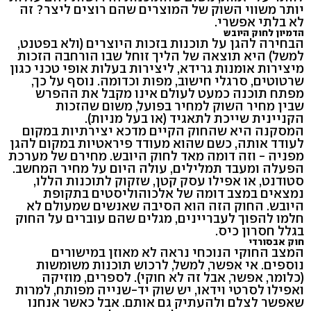
יותר משווי השוק של המוצרים שהם רוצים ליצר? זה
לא בלתי אפשרי.
הדמיון לחוק היובש
הבחירה להגן על תוכנות בזכות היוצרים (ולא בפטנט,
למשל) היא תוצאה של הליך זוחל שבו הורחבה הזכות
מיצירות אומנות גרידא, ליצירות בעלות אופי טכני כגון
שרטוטים, סרגלי חישוב, מפות וכדומה. נוסף על כך,
מפתח תוכנה כמעט לעולם אינו מקבל את ההפרש
שבין מחיר השוק למחיר בפועל, משום שהזכות
הקניינית שייכת לתאגיד (או בעל מניות).
המסקנה היא שהחוק הקיים מדכא יצירתיות במקום
לעודד אותה, כשם שהוא מעודד פיראטיות במקום להגן
מפניה - וזה דומה מאד לחוק היובש. מחירם של מערכת
הפעלה ומעבד תמלילים, עולה היום על מחיר המחשב.
סטודנט, או אפילו עסק קטן, שזקוק לתוכנות הללו,
נמצאים במצב דומה של אלכוהוליסטים בתקופת
היובש. החוק הזה הוא הסיבה שאנשים שמעולם לא
חלמו להפוך לעבריינים, מגלים שהם עוברים על החוק
בגלל חסרון כיס.
חוק אבסורדי
המצב החוקי הנוכחי נראה לא מאוזן במישורים
נוספים. אי אפשר, למשל, לרכוש תוכנות משומשות
(כלומר, אפשר, אבל זה לא חוקי). לספרים, מוזיקה
ואפילו לסרטי וידאו, יש שוק יד-שנייה מפותח, למרות
שאפשר לצלם ולהעתיק גם אותם. אבל כאשר אנחנו