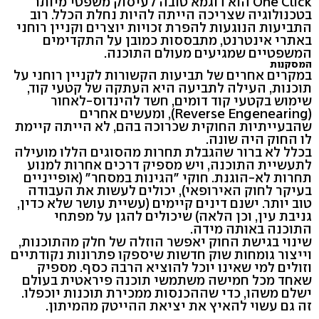
One Click הוא דוגמא טובה לעיסוק משפטי מיותר
בטכנולוגיה שצריכה הייתה להיות נחלת הכלל. רוב
התביעות הנוגעות להפרת זכויות יוצרים וקניין רוחני
באתרי אינטרנט, מתבססות כמובן על התקדימים
המשפטיים שמגיעים מעולם התוכנה.
המסקנות
במקרים אחרים של תביעות הקשורות לקניין רוחני על
תוכנות, העילה לתביעה היא העתקה של קטעי קוד,
שימוש בקטעי קוד דומים, חשד להינדוס-לאחור
(Reverse Engenearing), ומעשים אחרים
שהבעייתיות החוקית שכרוכה בהם, לא הייתה קיימת
לו החוק היה שונה.
בכלל לא ברור שהגבלת תחרות מהסוגים הללו מועילה
לתעשיית התוכנה, ויש מספיק דרכים אחרות למנוע
תחרות לא-הוגנת. חוקי "הגינות במסחר" (אופייניים
בעיקר לחוק האירופאי), יכולים לעשות את העבודה
טוב יותר. ישנם דינים קיימים (עשיית עושר שלא כדין,
גניבת עין, וכן הלאה) שיכולים להגן על מפתחי
התוכנה באותה מידה.
שינוי בגישת החוק יאפשר הוזלה של חלק מהתוכנות,
וייצור גומחות שוק חדשות שיספקו פתרונות נקודתיים
וזולים למי שאינו יוכל להוציא הרבה כסף. מספיק
שאחד מכל חמישה משתמשי תוכנה פיראטית בעולם
ישלם משהו, כדי שההכנסות ממכירת תוכנות יוכפלו.
זה גם עשוי להאיץ את יציאת ההייטק מהמיתון.