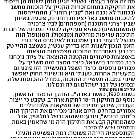
מה זה אומר בעצם? שאולי הגיע הזמן לשנות מן היסוד
את החקיקה בתחום זכויות הקניין על תוכנות מחשב
(בכוונה לא נכנה זאת "קניין רוחני"). ההתייחסות
לתוכנות מחשב כאל יצירות רוחניות, פוגעת באיזון
שבין יצרני התוכנה (המפתחים) לבין צרכניה
(המשתמשים) כשהיא מעניקה לבעלי המניות של חברת
התוכנה עדיפות מוחלטת (מונופול). המונופול הזה
מנוצל לדעתי בדרך שמנוגדת לאינטרס הציבורי.
הזמן הנכון לשנות הוא בדיוק עכשיו, כשמצב ההיי טק
בכי רע, כשחברות התוכנה מצמצמות הוצאות
באמצעות פיטורים והקטנת ההוצאה על ציוד. נוכחנו
כבר, במיוחד בישראל, כיצד המצב הזה משליך על
מגזרים נוספים. כיצד השפל בתעשייה הזו פוגע גם
בתעשיות אחרות. טענתי היא זו: שינוי החוק יאפשר
שינוי במבנה תעשיית התוכנה, במודל ההכנסות שלה,
ובסופו של דבר ישתלם גם לה וגם לנו.
על יובש ושוק שחור
בשנת 1920, כאשר בארה"ב הותקן הרמזור הראשון,
נוסף גם התיקון ה-18 לחוקת ארה"ב, שקבע כי ייצור,
העברה, שינוע ומכירה של משקאות אלכוהוליים
אסורים בהחלט. היום אנחנו מכירים את התיקון הזה
כ"חוק היובש", ויודעים שהוא נכשל לחלוטין, אבל
כשהמחוקק קבע את התיקון היה מי שהאמין באמת
ובתמים שיש לו סיכוי.
הקונספציה הייתה פשוטה: רמת הפשיעה והעוני