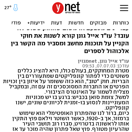
למה הם מעתיקים?
האם אנשים מעתיקים תוכנות משום שהם
עבריינים מטבעם או משום שהחוק פשוט לא
עובד? עו"ד אייל גונן קורא לשנות את חוקי
הקניין על תוכנות מחשב ומסביר מה הקשר בין
אלכוהול לספרים
עו"ד אייל גונן, netמגזין
עודכן: 07.07.03, 09:53
מטרת המחוקקים, בעולם כולו, היא להציג כללים
פשוטים כדי לפתור קונפליקטים שמתעוררים בין
הבריות. חוק "טוב", הוא כזה ששומר על איזון בין זכויות
הפרטים או החברות המסוכסכים זה עם זה, ובמקביל
מצליח לשמור על האינטרס הציבורי.
למשל, צומת סואן בכביש: ברגע בו יש מכוניות
המעוניינות לנסוע בו-זמנית לכיוונים שונים, ישנו
קונפליקט.
כיום, ברור לנו שהפתרון האופטימלי הוא שימוש
ברמזור, אך ב-1920, כאשר השוטר וילאם פוץ התקין
אותו לראשונה בדטרויט, סברו רוב תושבי העיר
שהרעיון מטורף. פוץ שאל פתרון שהיה מוכר עד אז