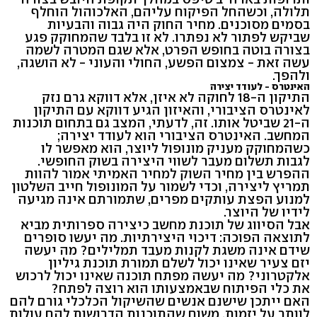
תלולה, וכשהחל הפיקוח עליהם, האלכוהול הוחלף
בסמים מסוכנים. מחיר החוק היה גבוה והבעיות
שביקש לפתור לא נפתרו. לא זו בלבד שהמחוקק פגע
בצורה בוטה בחופש הפרט, אלא שגם המטרה לשמה
עשה זאת - צמצום הפשע, החולי והעוני - לא הושגה,
ולהפך.
האינטרס - לעודד יצירה
התיקון ה-18 לחוקה לא איזן, אלא דווקא גרם נזק
לאינטרס הציבורי, והאיזון הגיע דווקא עם התיקון
ה-21 שביטל אותו. זה, לדעתי, המצב גם בתחום תוכנות
המחשב. האינטרס הציבורי הוא לעודד יצירה;
כשהמחוקק מעניק מונופול ליוצר, הוא מאפשר לו
לגבות תשלום מעבר לשווי היצירה בשוק החופשי.
ההפרש בין מחיר השוק למחיר האמיתי אמור להוות
תמריץ ליצירה, וכדי לשמור על המונופול חייב השלטון
למנוע הפצת עותקים מפרים, שתמורתם אינה מגיעה
לידיו של היוצר.
אבל הסיווג של תוכנת מחשב כיצירה ספרותית מביא
לתוצאה הפוכה: דיכוי היצירתיות. מה יעשו סופרים
שידם אינה משגת לקנות מעבד תמלילים? מה יעשה
יזם צעיר שאינו יכול לשלם תמורת תוכנת גיליון
אלקטרוני? מה יעשה מפתח תוכנה שאינו יכול לרכוש
את כלי הפיתוח שבאמצעותו הוא רוצה לפתח?
האם ייתכן שישנם אנשים שהשיקול הכלכלי גורם להם
לוותר על יזמות, משום שהתוכנות הדרושות להם עולות