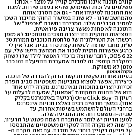
קונים תוכנה איננו מקבלים קניין על מוצר - אנחנו
משלמים על זכות השימוש, שהיא בעצם שירות. למכור
את התוכנה למישהו אחר - גם אם הסרנו אותה
מהמחשב שלנו - לא שונה במישור החוקי מחיבור השכן
לממיר הכבלים שלנו. המכירה נחשבת "שכפול" של
התוכנה לא פחות מאשר צריבה פיראטית.
המציאות החוקית הזו יוצרת מצבים מגוחכים: לא מזמן
רכשתי את הטרילוגיה של מלחמת הכוכבים תמורת 30
ש"ח, מחבר שרצה לעשות קצת סדר בבית. אבל אין לי
כרגע אפשרות חוקית למכור את המחשב הישן שלי, עם
DOS 6.22, לחבר שרוצה בו כדי לאפשר לילד שלו לשחק
במקלדת קומפי. זה למרות שמערכת ההפעלה הזו כבר
מזמן לא משווקת.
מקרה אמאזון
בעיות אחרות שקשורות קשר הדוק להגדרה של תוכנה
כיצירה, אפשר למצוא בתביעות משפטיות סביב הפרת
זכויות יוצרים בתוכנות ובאינטרנט. מקרה ידוע אחד
הוא של החנות המקוונת "אמאזון", שטענה לבעלות על
רעיון ה-One Click Buy (רכישה באינטרנט בקליק
אחד). במשך חודשים רבים נאלצו חנויות אינטרנט
ברחבי העולם להשתמש בשיטות אחרות, עד
שבית-המשפט דחה את התביעה שלה.
למען הדיוק יש לומר שהחברה רשמה פטנט על הרעיון,
כך שזה לא מקרה זהה למקרים משפטיים שהתבססו
על פגיעה בקניין רוחני של תוכנה. עם זאת, מקרה ה-