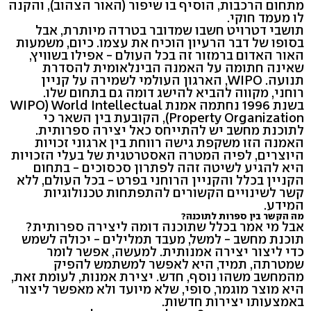
מתחום הרכבות, הוסיף בו שיפור (האור הצהוב), והקנה
לו מעמד חוקי.
תושבי דטרויט חשבו שמדובר בטרדה מיותרת, אבל
בסופו של דבר הרעיון הוכיח את עצמו. כיום, משמעות
האור האדום ברמזור זה בכל העולם - אפילו בשוויץ,
שאינה חתומה על האמנה הבינלאומית להסדרת
תנועה. WIPO, הארגון העולמי לשמירה על קניין
רוחני, מקווה להביא להישג דומה גם בתחום שלו.
בשנת 1996 נחתמה אמנת WIPO) World Intellectual
Property Organization), הקובעת בין השאר כי
לתוכנת מחשב יש להתייחס כאל יצירה ספרותית.
האמנה הזו משקפת גישה רווחת בין ארגוני זכויות
היוצרים, לפיה המטרה האסטרטגית של בעלי הזכויות
היא להגיע לשיטה זהה לפתרון סכסוכים - בתחום
הקניין בכלל והקניין הרוחני בפרט - בכל העולם, ללא
קשר לשינויים הקשורים להתפתחות טכנולוגיות
המידע.
מה הקשר בין ספרות לתוכנה?
אבל מי אמר בכלל שתוכנה דומה ליצירה ספרותית?
תוכנת מחשב - למשל, מעבד תמלילים - יכולה לשמש
כדי ליצור יצירה אמנותית. למעשה, אפשר לומר
שמטרתה, תמיד, היא לאפשר למשתמש להפיק
מהמחשב משהו נוסף, חדש. יצירת אמנות, לעומת זאת,
היא מוצר מוגמר, סופי, שלא מיועד ולא מאפשר ליצור
באמצעותו יצירות חדשות.