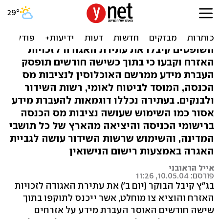
בג"ץ אוסר העברת מידע על
אזרחים ממרשם אוכלוסין
השופטים קיבלו את עתירת האגודה לזכויות
האזרח וקבעו כי בתוך כשישה חודשים תופסק
העברת מידע ממרשם האוכלוסין לנציבות מס
הכנסה, המוסד לביטוח לאומי, רשות השידור
ולבנקים. בעתירה נכללו דוגמאות להעברת מידע
אסור כמו השימוש שעושה נציבות מס הכנסה
ברישומי הכניסה והיציאה מהארץ של כל תושבי
המדינה, והשימוש שרשות השידור עושה לגביית
האגרה באמצעות רישום הנישואין
אייל הראובני
פורסם: 10.05.04, 11:26
בג"ץ קיבל הבוקר (יום ב') את עתירת האגודה לזכויות
האזרח והוציא צו מוחלט, אשר ייכנס לתוקפו בתוך
שישה חודשים האוסר העברת מידע על אזרחים