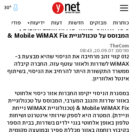
ניסוי ב-WiMAX - גם בשדרות
במסגרת הניסוי יקימו 012, אלווריון ואינטל אזור
כיסוי אלחוטי באזור שדרות והנגב המערבי,
המבוסס על טכנולוגיית Mobile WiMAX Fix &
TheCom
פורסם: 20.09.07, 08:43
012 קווי זהב מרחיבה את הניסוי שהיא מבצעת ב-
WiMAX לשדרות ולאזור עוטף עזה. החברה קיבלה
ממשרד התקשורת היתר להרחיב את הניסוי, בשיתוף
אינטל ואלווריון.
במסגרת הניסוי יקימו החברות אזור כיסוי אלחוטי
באזור שדרות והנגב המערבי, המבוסס על טכנולוגיית
Mobile WiMAX Fix & (טכנולוגיית WiMAX נייחת
וניידת). המטרה היא לספק שירותי אינטרנט ושיחות
טלפון באופן אלחוטי בגני ילדים בשדרות, בבית הספר
בקיבוץ רוחמה באזור מכללת ספיר ובמועצה מקומית