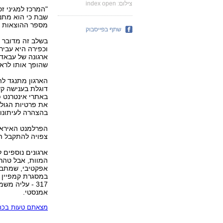
צילום: index open
"המרכז למגיני ז
שבת כי הוא מתנג
מספר ההוצאות ל
שתף בפייסבוק
בשלב זה מדובר ב
וכפירה היא עבירה
ארגונה של עבאדי
שהופך אותו לראוי
הארגון מתנגד לה
דוגלת בענישה ק
באתרי אינטרנט פ
את פרטיות הגולש
בהצהרה לעיתונו
הפרלמנט האיראנ
צפויה להתקבל ה
ארגונים נוספים 
המוות, אבל טהר
אפקטיבי, שמתבצ
במסגרת קמפיין 
אמנסטי.
מצאתם טעות בכתב