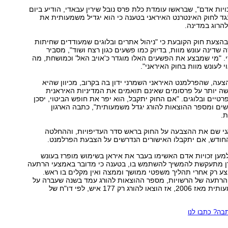
כויות אדם", שבראשו עומדת כלת פרס נובל שירין עבאדי, הודיע ביום
ד לחוק האינטרנט האיראני בטענה כי הוא יגדיל משמעותית את
הרוג במדינה.
הצעת חוק הקובעת כי "ניהול אתרים ובלוגים שמעודדים שחיתות
 שדינה עונש מוות, בדיוק כמו פשעים כגון רצח ושוד", מסביר
. "מי שמבצע את הפשעים האלו מוגדר כ'אויב האל' וכמושחת, מה
 לעונש מוות בחוק האיראני".
צעה, שהפרלמנט האיראני השמרני ידון בה בקרוב, מכיוון שהיא
שה יותר על פרסומים שאינם תואמים את המדיניות האיראנית
רטיים ובלוגים. "אם החוק יתקבל, הוא יפר את חופש הביטוי, יסכן
ים ומספר ההוצאות להורג יגדל משמעותית", כתבה הארגון
ת.
י שם את ההצבעה על החוק בראש סדר העדיפויות, וההחלטה
חודש, אם יתקבלו האישורים הנדרשים על הצבעת הפרלמנט.
למען זכויות אדם האשימו בעבר את איראן בשימוש מופרז בעונש
ן מתעקשת להמשיך להשתמש בו, בטענה כי מדובר באמצעי הרתעה
ע רק אחרי תהליך משפטי ממושך וממצה ואין מקלים בו ראש.
הרתעה של הרשויות, מספר ההוצאות להורג עמד בשנה שעברה על
317 - עליה משמעותית מאז 2006, אז הוצאו להורג רק 177 איש, לפי דו"ח של
ה? כתבו לנו