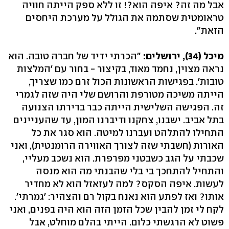
אבל מה זה? איפה הוא?! זו ללא ספק הייתה חוויה
טראומטית שסתמה את הגולל על מערכת היחסים
הזאת".
מיכל (34), ירושלים:
"הכרתי ידיד של חברה טובה. הוא
נראה מצוין, נחמד מאוד, בקיצור - בחור עם 'המלצות
טובות'. בפגישות הראשונות הכול זרם כמו שצריך,
הייתה משיכה מטורפת והרושם שלי היה שזה לגמרי
זה. הפגישה השלישית הייתה כבר בדירתו הצנועה
בתל אביב. ישבנו, צחקנו ודיברנו המון, עד שהעניינים
התחילו להתלהט ועברנו למיטה. הוא סגר את כל
האורות (חשבתי שזה לצורך האווירה הרומנטית), ואני
שכבתי על הגב כשבטני מפרפרת. הוא נשכב מעליי,
והתחיל להתחכך בי בלי שהבנתי מה הוא מנסה
לעשות. איפה הסקס? למה לעזאזל הוא לא מחדיר
אותו? ואז לפתע הוא נאנח בקול רם והצהיר: 'גמרתי'.
לקח לי זמן להבין שכל הזמן הזה הוא היה בפנים, ואני
פשוט לא הרגשתי כלום. הייתי בהלם מוחלט, אבל