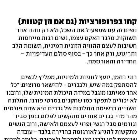
קחו בפרופורציות (גם אם הן קטנות)
נשים זה עם שמפעיל את השכל, ולא רק נוהה אחר
תשוקות. מלבד האקט עצמו, נשים רבות מייחסות
חשיבות לעצם ההוויה הזוגית המינית, תשומת הלב
והריגוש, ורק אחר כך - בסוף סולם העדיפויות –
החדירה והאורגזמה.
רוני רוזמן, יועץ לזוגיות ולמיניות, ממליץ לנשים
להסתפק במה שיש, ולגברים - להישאר מרוצים: "כל
אחד מאיתנו מוגבל במידת היכולת המינית שלו, ורובנו
לא יכולים לתפקד כמו שחקנים בסרטי פורנו. התלונה
השנייה ברשימת התלונות של גברים היא שהם פולטים
מהר מדי, גברים אחרים מתקשים לפלוט בזמן סביר
וגורמים סבל רגשי ופיזי לעצמם ולאישה, ורוב הנשים
מתקשות להגיע לאורגזמה בחדירה בלבד - עובדה
שגורמת להן ולבני זוגן לתסכול ולאכזבה. כלומר, למרות