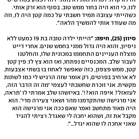
לנו, כי הוא היה בחור ממש טוב. בסוף הוא זרק אותי.
כשהייתי עצובה תמיד חשבתי על כמה קטן היה לו, וזה
מה שעודד אותי להמשיך הלאה".
סיוון (25), חיפה:
"הייתי ילדה טובה בת 19 כמעט ללא
ניסיון, והוא היה גדול ממני בחמש שנים. אחרי דייט
מוצלח העניינים התחממו במכונית שלו, והחלטנו
לעבור שלב. המכנסיים נפתחו, ואז הוא צץ לו: פין קטן
קטן, ממש פצפון, כזה שאפשר לאחוז בו בשתי אצבעות.
לא ארחיב בפרטים, רק אומר שזה הרגיש לי כמו לשתות
מקשית. אני זוכרת שחשבתי לעצמי 'מה זה הדבר הזה,
לעזאזל? איפה הוא?!'. באיזשהו שלב אמרתי לו 'תראה,
אני מרגישה שהתקדמנו מהר ושאני צעירה מדי'. הוא
היה מאוד מתחשב ואמר שאם ככה אני מרגישה הוא
מקבל את זה, ושהוא יחכה לי שאגדל. רציתי להגיד
שאני אחכה לו שהוא יגדל...".