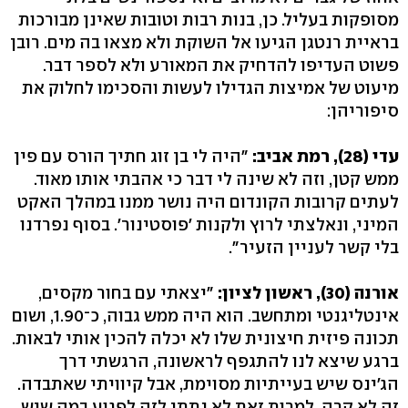
מסופקות בעליל. כן, בנות רבות וטובות שאינן מבורכות
בראיית רנטגן הגיעו אל השוקת ולא מצאו בה מים. רובן
פשוט העדיפו להדחיק את המאורע ולא לספר דבר.
מיעוט של אמיצות הגדילו לעשות והסכימו לחלוק את
סיפוריהן:
עדי (28), רמת אביב:
"היה לי בן זוג חתיך הורס עם פין
ממש קטן, וזה לא שינה לי דבר כי אהבתי אותו מאוד.
לעתים קרובות הקונדום היה נושר ממנו במהלך האקט
המיני, ונאלצתי לרוץ ולקנות 'פוסטינור'. בסוף נפרדנו
בלי קשר לעניין הזעיר".
אורנה (30), ראשון לציון:
"יצאתי עם בחור מקסים,
אינטליגנטי ומתחשב. הוא היה ממש גבוה, כ־1.90, ושום
תכונה פיזית חיצונית שלו לא יכלה להכין אותי לבאות.
ברגע שיצא לנו להתגפף לראשונה, הרגשתי דרך
הג'ינס שיש בעייתיות מסוימת, אבל קיוויתי שאתבדה.
זה לא קרה. למרות זאת לא נתתי לזה לפגוע במה שיש