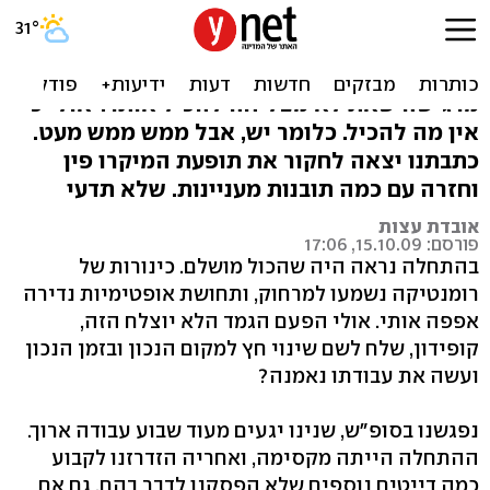
בזעיר אנפין
הוא חתיך, חמוד, עדין ומתחשב, אבל את עדיין
מרגישה שאת לא מצליחה להכיל אותו? אולי כי
אין מה להכיל. כלומר יש, אבל ממש ממש מעט.
כתבתנו יצאה לחקור את תופעת המיקרו פין
וחזרה עם כמה תובנות מעניינות. שלא תדעי
אובדת עצות
פורסם: 15.10.09, 17:06
בהתחלה נראה היה שהכול מושלם. כינורות של
רומנטיקה נשמעו למרחוק, ותחושת אופטימיות נדירה
אפפה אותי. אולי הפעם הגמד הלא יוצלח הזה,
קופידון, שלח לשם שינוי חץ למקום הנכון ובזמן הנכון
ועשה את עבודתו נאמנה?
נפגשנו בסופ"ש, שנינו יגעים מעוד שבוע עבודה ארוך.
ההתחלה הייתה מקסימה, ואחריה הזדרזנו לקבוע
כמה דייטים נוספים שלא הפסקנו לדבר בהם. גם אם