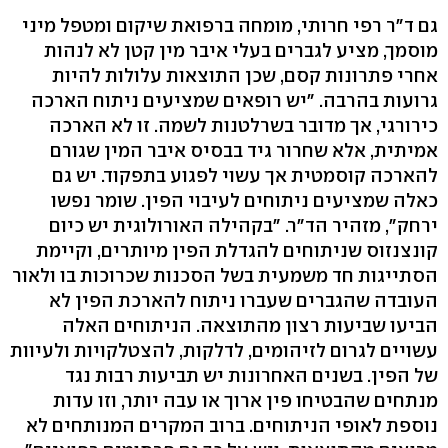
גם ד"ר רפי חרותי, מומחה ברפואת שיקום ומטפל מיני
מוסמך, מציע לגברים בעלי איבר מין קטן לא לנהות
אחרי פתרונות קסם, שכן התוצאות עלולות להיות
גרועות בהרבה. "יש רופאים שמציעים ניתוח הארכה
כירורגי, אך מדובר בשרלטנות לשמה. זו לא הארכה
אמיתית, אלא שחרור גיד בבסיס איבר המין שגורם
להארכה קוסמטית אך עשוי לפגוע בתפקוד. יש גם
כאלה שמציעים ניתוחים לעיבוי הפין. שומר נפשו
ירחק", מזהיר הד"ר. "בקהילה האורולוגית יש כיום
קונצנזוס שניתוחים להגדלת הפין מיותרים, וקיימת
הסתייגות חד משמעית בשל הסכנות שכרוכות בו ולאור
העובדה שהגברים שעברו ניתוח להארכת הפין לא
הביעו שביעות רצון מהתוצאה. הניתוחים האלה
עשויים לגרום לזיהומים, לדלקות, להצטלקויות ולעיוות
של הפין. בשנים האחרונות יש תביעות רבות נגד
מנתחים שהבטיחו פין ארוך או עבה יותר, וזו עדות
נוספת לאופי הניתוחים. ברוב המקרים המנותחים לא