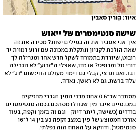
איור: קורין סאבין
שישה סנטימטרים של ייאוש
איך אני אסביר את זה במילים יפות? מכירה את זה
שאת הולכת לקניון ונתקלת במכונה עם זרוע דמוית יד
רובוט, שיורדת בתמורה לשקל חדש אחד ומגרילה לך
דובי זול ומרופט? אז זהו, שאצלי ה"זרוע" לא הגרילה
דבר. ואם תרצי, קבלי גם דימוי מעולם החי: שום "דג" לא
עלה ברשת. גם לא ראשן. נאדה.
מסתבר שכ־0.6 אחוז מבני המין הגברי מחזיקים
במכנסיים איבר מין שגודלו מסתכם בכמה סנטימטרים
בודדים (כשישה, ליתר דיוק - וגם זה בזמן זקפה, בעוד
אורכו הממוצע של פין במצב זקפה נע בין 14 ל־16
סנטימטר), ודווקא על האחוז הזה נפלתי.