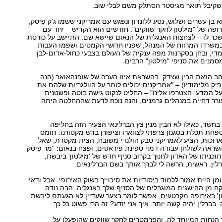
ע שקיבל תואר מגיסטר הסתלק משם לבלי שוב.
 1926, והוא בן עשרים ושלוש, נסע ללונדון ונפגש עם אמריקני ששמו ג'ק פִיסְק,
פה של "מילטון לחקר שווקים". חודשים הוא הקדיש – יחד עם
כר לו – לצחצוח האנגלית של הנאום שיישא שם. התיישב על כורסת
משרדו המרווח של המנהל, שפניו חרושי הקמטים ושפמו העבות
די, ובחן בסקרנות מפה ענקית של העולם בצבעי כחול-אדום-לבן
מסמנים את סניפי "מילטון" הרבים.
 הזאת הבין שצדק: בהשראת איזו הערה של שופנהאואר (הנה
ק מלימודיו) – "אמריקנים יכולים לומר על הוולגריות שלהם את
ל המדע: הצטרפו אלינו" – החליט לנקוט גישה בוטה ופשטנית
ורר דחייה במנהלים גרמנים, והנה נוכח לדעת שההחלטה היתה
בחשד, כאילו לא הבין מנין צץ הברלינאי הצעיר הזה בחליפה
ת תכלת בסגנון צרפתי לצווארו וציפורן בדש מקטורנו. תומס
ארוכות, הציע לאמריקני טבק הולנדי משובח, הצית מקטרת, שאל
שראה לשולחן עבודה דמוי ספינת פיראטים, ופצח בנאום: "מר פִיסְק
וכניתו של האדון לחנוך בקרוב סניף חדש של 'מילטון' ביבשת,
ברלין. ראשית, הרשה לי לברך אותך בשם הברלינאים.
מן היית אמור ללמוד ביסודיות את סיכוייך בשוק האירופי. אבל ודאי
ח מן ההישגים המוגבלים של הסניף שלך באנגליה. הבה נודה:
ן' באירופה מקרטעים, אפשר לומר בצער שעדיין לא הגעתם ליבשת.
 בברלין יהיה קשה יותר. איך אני יודע? זה הרי פשוט כל כך.
הנחות המיוחד לה, והפרמטרים לחקר שווקים שהופעלו על