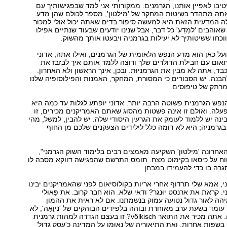
טיבו לאפיין אותנו, הגרמנים. ממקורותי אני למד שבפגישותיך עם
אתה מתהדר בשיטות המחקר של 'מילטון', מספר לכולם שהן מדע.
ה המדעית הזאת היא למעשה סיפור בדים שאתה יכול אולי למכור
והבים 'למַדֵע' כל דבר, אבל שנינו יודעים שבעוד שנתיים אפילו
ווכחו ששיטותיך לא יעילות בגרמניה ויבעטו אותך מהשוק.
ל כאן הוא מדע הנפש הלאומית של הגרמנים, ואילו אתה, אדוני
אום עם חבילת הדולרים שלך ורוצה ללמד אותם איך לבזבז את
ד, אתה לא מבין את הגרמניוּת. ובכן, אינך הראשון ולא האחרון.
הבנה. יש הסבורים כי המסורת, המחקר, האמנות והפילוסופיה שלנו
מרתק של טיפוסים.
נפש הגרמנית פשוטה הרבה יותר. אדוני יופתע לגלות עד כמה היא
עלה. ואולם זו אינה פשטות מהסוג שאתם האמריקנים מכירים, זו
נה יש ללמוד לעומק את הגרעין היסודי שלה. יש להבין, למשל, מהי
בגרמניה; היא לא דומה כלל לילידים הצעקנים שלכם מן החוף
אחרונה 'מילטון' השקיעה מאמצים רבים בלימוד השוק הגרמני",
ווח על כיסאו בקימוט מצח. תומס התרשם שהפגישה דווקא מסבה לו
גרה בו כדי להעמידו במבחן.
ני, אמא שלי תרדוף אחרי אריות בקולוסיאום לפני שהאמריקנים יבינו
קראת את ארנסט יוּנגֶר? ודאי שלא. הוא חבר קרוב. את פַּאוּלי
הה לאור גדול נטועה עמוק בנשמתנו. אם לא ראית את ההמון
ץ עומד בשעת ערב מאוחרת ובוהה בלפידים הבוהקים של 'ניוֵאָה', לא
ראית את גרמניה. אתה מכיר את התואר völkisch? זו בעצם הגדרה למהות גרמנית
שפות אחרות. ואת התיאוריה של נַאוּמַן על המדינה כ'עסק גדול'