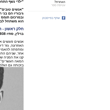
"ילדי נשף התחפ
האחרת?
עטיפת ספר
"אנשים טובים" 
גיבוריו הם בני
ובמרכזם תומס ה
שתף בפייסבוק
הוא משתחל לביר
חלק ראשון - 
ברלין, סתיו 1938
אנשים פוגשים א
האחרונה, גזר די
ומתפתה להאמין 
אחר, שניהם התפע
המאה העשרים"), 
בזכותה גם הגלמו