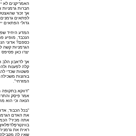
האמריקנים לא יי
חברות גרמניות 
אך זכור שהאצטל
לפתאים גרמנים שא
גדולי הפתאים יי
המדע היחיד שפוע
הנכבד, מופיע פת
כספם? אדוני הנכב
הגרמניוּת קשה ל
יצרו כאן פסיפס 
אך לדאבון הלב ה
קלה לפענוח ולהפ
פשטות שכדי להבי
בורגנות משכילה 
המזרחי".
"דווקא בתקופה ה
אמר פִיסְק והתר
הנאה וכי הוא מת
"בכל הכבוד, אדו
את האדם הגרמני. 
אתה מכיר? הכמי
בווינטֶרפֶלדפּלא
שאין לה מקבילה ב