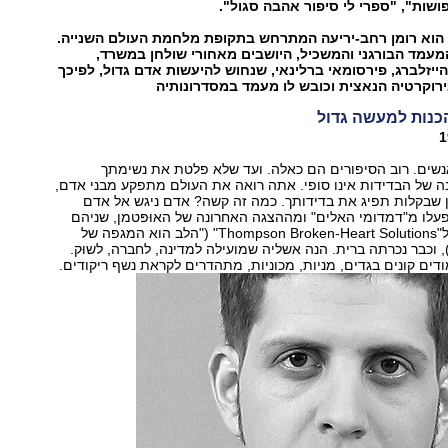
ושות", "ספרי לי סיפור אהבה סגול".
הוא רומן רחב-יריעה המתרחש בתקופת מלחמת העולם השנייה.
 המעמד הבורגני והמשכיל, היושבים מאחורי שולחן במשרד,
ייזלברג, פירסומאי ברלינאי, שנחוש להיעשות אדם גדול, לפיכך
וקרטיה הנאצית וכובש לו מעמד במסדרונותיה
הכנות למעשה גדול
נשים. רוב הסיפורים הם כאלה. ועד שלא פלטת את נשימתך
נה של הבדידות אינו סופי. אתה רואה את העולם מתפקע מבני אדם,
שבקלות תפיג את בדידותך. כמה זה קשה? אדם ניגש אל אדם
לו מ"דמדומי האלים" ומההצגה האחרונה של האוּפּטמן, שניהם
קנו את המניה של"Thompson Broken-Heart Solutions" ("הלב הוא המגפה של
וכבר נכרתה ברית. הנה אשליה שמועילה למדינה, לחברה, לשוּק.
דים קונים בגדים, מניות, מכוניות, מתהדרים לקראת נשף ריקודים.