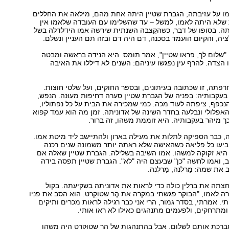
 על עזיבתה; הגברת שטיין היתה אחת מהם, מילאה את החללים
 שלא היתה לאמו, למשל – עד שהשלימו עם העובדה שלאמו אין
תה. בסופו של דבר, כשהקִצבה השנתית שירשה אמו הידלדלה בשל
ה, והקיום הועמד בסכנה, דם היה דם ובזה תם העניין ונשלם.
"שלום לך, פראוּ שטיין", אמר תומס. היא הנידה בראשה ומבטה
 הצדה. להרף עין נפגשו עיניהם: השנים לא דיללו את האיבה
רפתה, זו שכתובה בעיתונים, ובספר החוקים, ועל שלטי חוצות.
בעקבותיה: בפניה של הגברת שטיין סערה דחיפות מעוּנה. הנפש,
הנכפף, ציפתה לעוד מכה. כמי שמכירה את הבית על כל נפתוליו,
אפלולי ונבלעה בחדר השינה של אדוניתה. זמן מה הוא עמד קפוא
ך מיהר בעקבותיה. היא זוממת משהו, זה ברור.
 כבר הספיקה לתלות את מעילה בארון ולהתיישב ליד מיטת אמו.
הביעו כל פליאה כשהאישה שלא ראתה יותר משמונה שנים רכנה
היא זקוקה למשהו. אמו השיבה בשלילה. הגברת שטיין שאלה אם
 ואמו לחשה "כן" שבעצם היה "לא". הגברת שטיין תפסה בידה
ת שמה: מַרְלֶנֶה, מַרְלֶנֶה.
חצתה את ברלין כולה כדי לראות את אדוניתה בשקיעתה. בקול
 לאמו, "הבוקר פגשתי במקרה את הֶר שטוּקַרט. הוא הסב את פניו
תי. אמרתי, בסדר גמור, הרי אני כבר רגילה לראות מכרים ותיקים
מתרחקים, ולפעמים מתנהגים כאילו לא ראו אותי.
ברכת אותם לשלום. אבל בהתנהגות של הֶר שטוּקַרט היה משהו