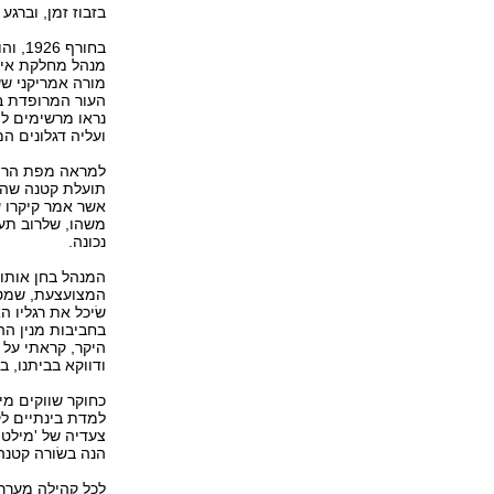
בזבוז זמן, וברג
בחורף
מנהל מחלקת אירו
מורה אמריקני שש
העור המרופדת ב
נראו מרשימים למ
ועליה דגלונים ה
למראה מפת הרהב
תועלת קטנה שהפי
אשר אמר קיקרו ע
משהו, שלרוב תע
נכונה.
המנהל בחן אותו 
המצועצעת, שמטפח
שׂיכל את רגליו ה
בחביבות מנין הה
היקר, קראתי על ת
ודווקא בביתנו, 
כחוקר שווקים מיו
למדת בינתיים לק
צעדיה של 'מילטו
הנה בשׂורה קטנה:
לכל קהילה מערך 