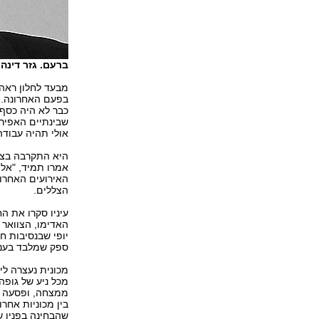
ברעם. גזר דינה 
מבעד לחלון ראה
בפעם האחרונה. ל
כבר לא היה כסף 
שבינתיים האפיר 
אולי תהיה עבודה
היא התקרבה בצע
אמרו תמיד, "אל 
האירועים האחרונ
הצללים.
עיניו סקרו את ה
האדימו, הצוואר ה
יופי שבנסיבות חי
ספק שמלבד בעני
מכונית נעצרה לי
מכל ניע של גופה
ממצחה, ופסעה בל
בין מכוניות אחר
שהבחינה בפניו ש