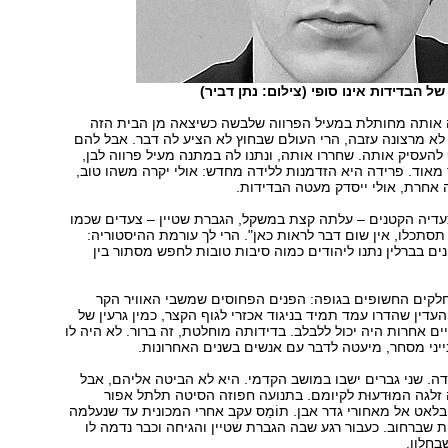
של הבדידות אינו סופי (צילום: נתן דביר)
 אותה מחותלת במעיל הפרווה שלבשה כשיצאה מן הבית הזה
א מרצונה עזבה, הרי העולם שבחוץ לא הציע לה דבר. אבל להם
להעסיק אותה. שחררו אותה, ונתנו לה במתנה מעיל פרווה לבן,
מאוד. פרידה היא הזדמנות ללידה מחדש: אולי יקרה משהו טוב,
 אחרת, אולי ייסדק מעטה הבדידות.
דיה הקטנים – עלתה קצת במשקל, הגברת שטיין – צעדים שכמו
תסתכלו, אין שום דבר לראות כאן". הרי לך עורמת ההיסטוריה:
ים בברלין נתנו ליהודים כמוה סיבות טובות לחפש מסתור בין
חלקים החשופים בגופה: הפנים הפחוסים שמשבי האוויר הקר
עדין שהדרו עמד תמיד בניגוד אכזרי לגוף הקצר, כמין גרעין של
ים אחרות היה יכול ללבלב. בדידותה מוחלטת, זה ברור. לא היה לו
יני מסחר, מיעטה לדבר עם אנשים בשנים האחרונות.
דה. שני גברים ישבו במושב הקדמי. היא לא הביטה אליהם, אבל
 זלגה המוּדעוּת לקיומם. בתנועה חפוזה הסיטה תלתל אפור
אט אל מאחורי גדר אבן. תוֹמַס עקב אחרי המכונית עד שנעלמה
ות שברחוב. כעבור רגע שבה הגברת שטיין והגיחה וכבר נדמה לו
בחלון.