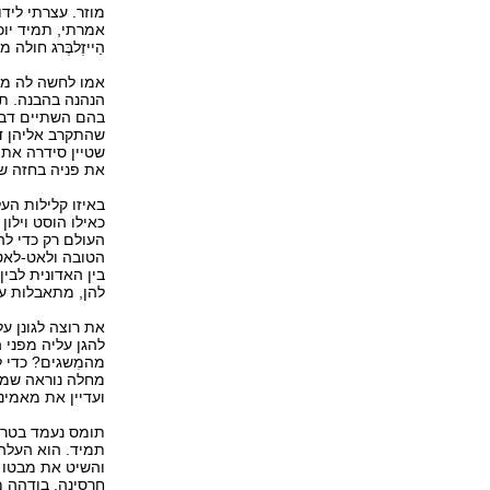
מוזר. עצרתי ליד
אמרתי, תמיד יוכל
הַייזֶלבֶּרג חולה מ
אמו לחשה לה משה
הנהנה בהבנה. תו
בהם השתיים דבוק
שהתקרב אליהן ד
שטיין סידרה את 
את פניה בחזה של 
באיזו קלילות הע
כאילו הוסט וילון
העולם רק כדי לה
הטובה ולאט-לאט
בין האדונית לבי
להן, מתאבלות על
את רוצה לגונן ע
להגן עליה מפני
מהמִשגים? כדי ל
מחלה נוראה שמר
ועדיין את מאמי
תומס נעמד בטרקל
תמיד. הוא העלה 
והשיט את מבטו ע
חרסינה, בודהה 