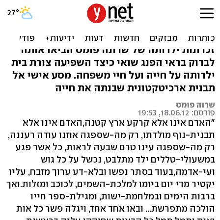
פנג שואי של ילדות: תבנית
בית הולדתי
זכרונות ילדותה של שרונה פומס הביאו אותה
לבדוק בראי הפנג שואי כיצד השפיעה צורת בית
ילדותה על חייה ועל חיי משפחה. מסע אישי אל
תבנית ארכיטקטונית שבנתה את חייה
שרוה פומס
פורסם: 18.06.12, 19:53
"האדם אינו אלא קרקע ארץ קטנה,האדם אינו אלא
תבנית-נוף מולדתו, רק מה-שספגה אוזנו עודה רעננה,
רק מה-שספגה עינו טרם שבעה לראות, כל אשר פגע
במשעולי-טללים ילד מתלבט, נכשל על כל גוש
ועי-אדמה,בעוד בסתר נפשו ובלא-דע ערוך מזבח, עליו
יקטיר מדי יום ביומו למלכת-השמים, לכוכב ומזלות.ואך
ברבות הימים ובמלחמת-ישות, ומגילת-ספר חייו
הולכה מתפרשת... ובאו אחד אחד, ויגלה פשר כל אות