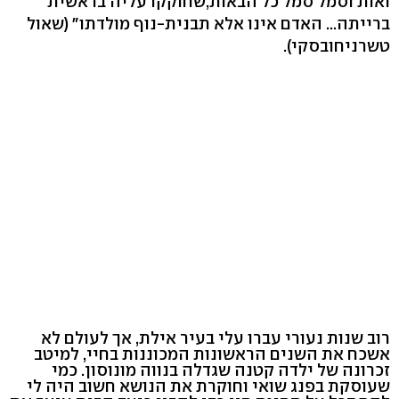
ואות וסמל סמל כל הבאות,שחוקקו עליה בראשית
ברייתה... האדם אינו אלא תבנית-נוף מולדתו" (שאול
טשרניחובסקי).
רוב שנות נעורי עברו עלי בעיר אילת, אך לעולם לא
אשכח את השנים הראשונות המכוננות בחיי, למיטב
זכרונה של ילדה קטנה שגדלה בנווה מונוסון. כמי
שעוסקת בפנג שואי וחוקרת את הנושא חשוב היה לי