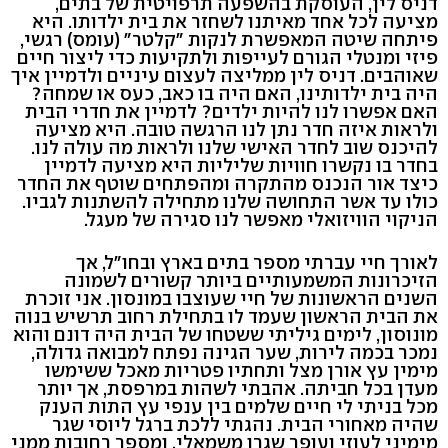
דניס לין, העוסקת בהשפעה תרפויטית של בתים,
מציעה לכל אחד מאיתנו לשחזר את בית ילדותו. היא
פיתחה שיטה המאפשרת לנקות "קלטר" (עומס) רגשי,
פיזי ומנטלי הגורם לעייפות ולתקיעות כדי ליצור חיים
שאוהבים. דניס לין ממליצה לעצום עיניים ולדמיין איך
היה בית ילדותינו, האם היה בו כאב, כעס או שמחה?
האם אפשרו לנו להיות ילדים? לדמיין את חדרי הבית
ולראות איזה חדר נתן לנו הרגשה טובה. היא מציעה
להיכנס שוב לחדר האישי שלנו ולראות מה עולה לנו.
בחדר בו נקשרו חוויות שליליות היא מציעה לדמיין
כיצד אור הנכנס מהתקרה ומהפתחים שוטף את החדר
כולו עד אשר התחושה שלנו מתחילה להשתנות לגביו.
הניקוי הוויזואלי מאפשר לנו סגירה של מעגל.
לאורך חיי עברתי מספר בתים בארץ ובחו"ל, אך
הזיכרונות המשמעותיים ביותר קשורים לשמונה
השנים הראשונות של חיי שעוצבו במונסון. אני זוכרת
את הבית הראשון שעמד לו בתחילת רחוב תרשיש בנוה
מונוסון, לימים גיליתי ששטחו של הבית היה דונם והוא
נמכר בכמה לירות, שער הגינה נפתח למבואה גדולה,
מימין עץ אורן מצל ותחתיו פטריות מאכל ששימשו
מעדן בכל חביתה. אהבתי לשהות במרפסת, אך יותר
מכל בניתי לי חיים שלמים בין ענפי עץ התות הענק
שהיה מאחורי הבית. נהגתי ללכת ברגל ליוסי שגר
מימיני לעוזי ועופר שגרו משמאלי, ומספר רחובות ממני